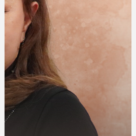
คุณ
เพลง
บทความ
ข่าว
และ
กิจกรรม
เกี่ยว
กับ
เรา