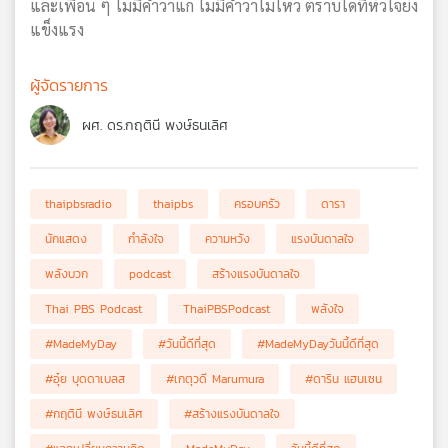
และเพื่อน ๆ ไม่มีคำว่าแก่ ไม่มีคำว่าไม่ไหว ตราบใดที่หัวใจยัง
แข็งแรง
ผู้จัดรายการ
ผศ. ดร.กฤตินี พงษ์ธนเลิศ
thaipbsradio
thaipbs
ครอบครัว
ดารา
นักแสดง
กำลังใจ
ความหวัง
แรงบันดาลใจ
พลังบวก
podcast
สร้างแรงบันดาลใจ
Thai PBS Podcast
ThaiPBSPodcast
พลังใจ
#MadeMyDay
#วันนี้ดีที่สุด
#MadeMyDayวันนี้ดีที่สุด
#อุ๋ย บุดดาเบลส
#เกตุวดี Marumura
#ดาริน แฮนเซน
#กฤตินี พงษ์ธนเลิศ
#สร้างแรงบันดาลใจ