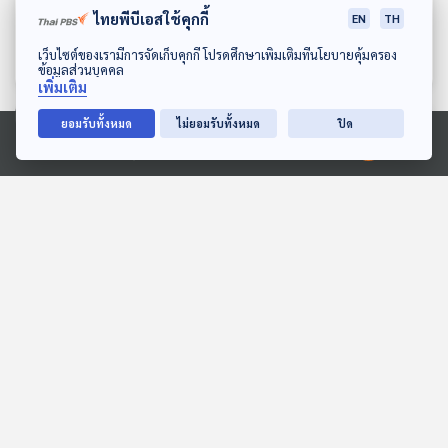
ไทยพีบีเอสใช้คุกกี้
เรื่องใหญ่ เรื่อง (บัง) โต
ที่สุด - ไอซ์ ปรีชญา พงษ์
EN
TH
ตอนที่ 2 - บังโต วีรชน
ธนานิกร
Made My Day วันนี้ดีที่สุด
Made My Day วันนี้ดีที่สุด
ดาวน์โหลด Thai PBS Podcast Application
เว็บไซต์ของเรามีการจัดเก็บคุกกี้ โปรดศึกษาเพิ่มเติมที่นโยบายคุ้มครอง
ศรัทธายิ่ง
ข้อมูลส่วนบุคคล
เพิ่มเติม
ยอมรับทั้งหมด
ไม่ยอมรับทั้งหมด
ปิด
ตอนที่เกี่ยวข้อง
Ⓒ 2020 องค์การกระจายเสียงและแพร่ภาพสาธารณะแห่งประเทศไทย
EP. 273: ดราม่าศุภจี
EP. 73: ย้อนปรากฏการณ์
ทุเรียนลูกละ 100 |
ความดังของ ดัง พันกร
โครงสร้างค่าไฟฟ้าใหม่ใคร
คุยให้คิด
นักผจญเพลง Podcast
ได้ใครเสีย | ดราม่าอธิบดี