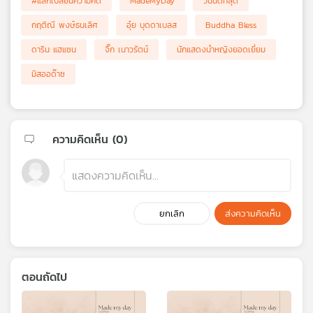
#แลกเปลี่ยนความคิด
MadeMyDay
วันนี้ดีที่สุด
กฤติณี พงษ์ธนเลิศ
อุ๋ย บุดดาเบลส
Buddha Bless
ดาริน แฮแซน
จิ๊ก เนาวรัตน์
นักแสดงนำหญิงยอดเยี่ยม
มิสออด๊าซ
ความคิดเห็น (
0
)
ยกเลิก
ส่งความคิดเห็น
ตอนถัดไป