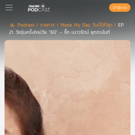
เข้าสู่ระบบ
Podcast /
รายการ /
Made My Day วันนี้ดีที่สุด /
EP.
21: วัยรุ่นครั้งใหม่วัย “60” - จิ๊ก เนาวรัตน์ ยุกตะนันท์
Podcast
เพล
ย์
ลิ
สต์
แนะนำ
เพล
ย์
ลิ
สต์
ของ