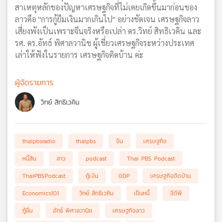
สาเหตุหลักของปัญหาเศรษฐกิจที่ไม่เคยเกิดขึ้นมาก่อนของ
ลาวคือ "การกู้ยืมเงินมากเกินไป" อย่างชัดเจน เศรษฐกิจลาว
เสี่ยงพังเป็นเพราะจีนจริงหรือเปล่า ดร.วิทย์ สิทธิเวคิน และ
รศ. ดร.อัทธ์ พิศาลวานิช ผู้เชี่ยวเศรษฐกิจระหว่างประเทศ
เล่าให้ฟังในรายการ เศรษฐกิจติดบ้าน ค่ะ
ผู้จัดรายการ
วิทย์ สิทธิเวคิน
thaipbsradio
thaipbs
จีน
เศรษฐกิจ
หนี้สิน
ลาว
podcast
Thai PBS Podcast
ThaiPBSPodcast
กู้เงิน
GDP
เศรษฐกิจติดบ้าน
Economics101
วิทย์ สิทธิเวคิน
เป็นหนี้
จีดีพี
กู้ยืม
อัทธ์ พิศาลวานิช
เศรษฐกิจลาว