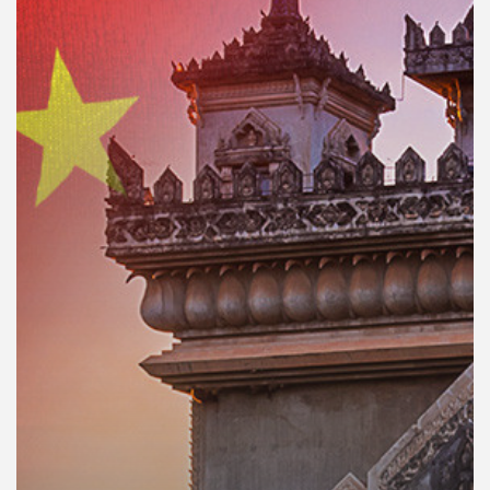
คุณ
เพลง
บทความ
ข่าว
และ
กิจกรรม
เกี่ยว
กับ
เรา