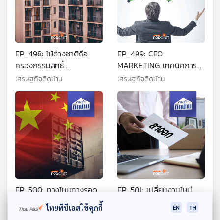
EP. 498: ให้ต่างชาติถือ
EP. 499: CEO
ครองกรรมสิทธิ์
MARKETING เทคนิคการ
คอนโดมิเนียม 75% ใครได้
สร้างแบรนด์สินค้าจากบอส
เศรษฐกิจติดบ้าน
เศรษฐกิจติดบ้าน
ใครเสีย
EP. 500: ทางไหนทางรอด
EP. 501: เปลี่ยนงานใหม่
ธุรกิจไทยไปต่ออย่างไรในวัน
ทางออกที่ใช่ของมนุษย์เงิน
ไทยพีบีเอสใช้คุกกี้
EN
TH
ที่สินค้าจีนทะลัก
เดือนจริงหรือ ?
เศรษฐกิจติดบ้าน
เศรษฐกิจติดบ้าน