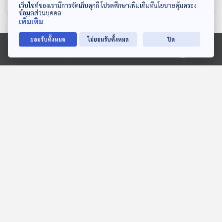
ดาวน์โหลด Thai PBS Podcast Application
เว็บไซต์ของเรามีการจัดเก็บคุกกี้ โปรดศึกษาเพิ่มเติมที่นโยบายคุ้มครอง
ข้อมูลส่วนบุคคล
เพิ่มเติม
ตอนที่เกี่ยวข้อง
ยอมรับทั้งหมด
ไม่ยอมรับทั้งหมด
ปิด
Ⓒ 2020 องค์การกระจายเสียงและแพร่ภาพสาธารณะแห่งประเทศไทย
EP. 184: ด้วยรักและศรัทธา
EP. 721: ทำไมรถยนต์ไฟฟ้า
โปตะลา นิจนิรันดร์
ของจีนขายถูกกว่าของญี่ปุ่น
?
ทีละเรื่อง ทีละภาพ
เศรษฐกิจติดบ้าน