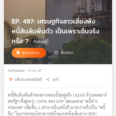
เครือ
ข่าย
วิทยุ
EP. 497: เศรษฐกิจลาวเสี่ยงพัง
ไทย
พี
หนี้สินล้นพ้นตัว เป็นเพราะจีนจริง
บี
หรือ ?
เอส
ชื่นชอบ
ฟังรายการ
แผนที่
วิทยุ
เครือ
วันที่เผยแพร่ : 11 ก.ย. 67
ข่าย
เพิ่มในเพลย์ลิสต์
แชร์
หนี้สินล้นพ้นตัวของลาวตอนนี้พุ่งสูงถึง 14,000 ล้านดอลลาร์
สหรัฐฯ ซึ่งสูงกว่า 100% ของ GDP โดยเฉพาะ "หนี้ต่าง
ประเทศ" เพิ่มขึ้น 2 เท่าภายในหนึ่งปี มากกว่าครึ่งเป็น "หนี้
จีน" ในการลงทุนโครงการหนึ่งแถบหนึ่งเส้นทาง (BRI)