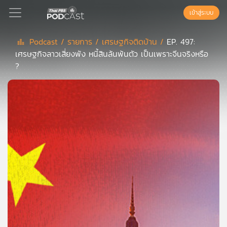
เข้าสู่ระบบ
Podcast /
รายการ /
เศรษฐกิจติดบ้าน /
EP. 497:
เศรษฐกิจลาวเสี่ยงพัง หนี้สินล้นพ้นตัว เป็นเพราะจีนจริงหรือ
Podcast
?
เพล
ย์
ลิ
สต์
แนะนำ
เพล
ย์
ลิ
สต์
ของ