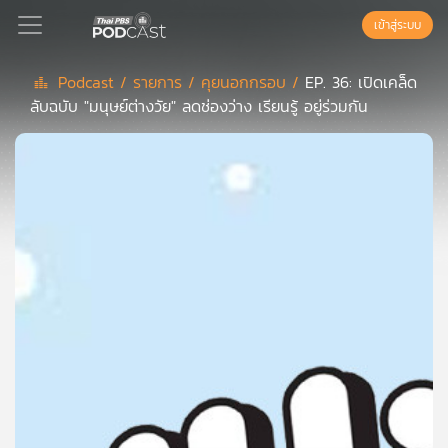
เข้าสู่ระบบ
Podcast /
รายการ /
คุยนอกกรอบ /
EP. 36: เปิดเคล็ด
ลับฉบับ "มนุษย์ต่างวัย" ลดช่องว่าง เรียนรู้ อยู่ร่วมกัน
Podcast
เพล
ย์
ลิ
สต์
แนะนำ
เพล
ย์
ลิ
สต์
ของ