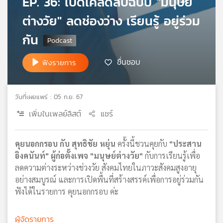
EP. 36: เปิดเคล็ดลับฉบับ "มนุษย์
เครือ
ต่างวัย" ลดช่องว่าง เรียนรู้ อยู่ร่วม
ข่าย
วิทยุ
กัน
ไทย
พี
ชื่นชอบ
ฟังรายการ
บี
เอส
วันที่เผยแพร่ : 05 ก.ย. 67
เพิ่มในเพลย์ลิสต์
แชร์
แผนที่
วิทยุ
เครือ
คุยนอกกรอบ กับ สุทธิชัย หยุ่น
ครั้งนี้ชวนคุยกับ
"ประสาน
ข่าย
อิงคนันท์" ผู้ก่อตั้งเพจ "มนุษย์ต่างวัย"
กับการเรียนรู้เพื่อ
ลดความต่างระหว่างช่วงวัย สังคมไทยในภาวะสังคมสูงอายุ
อย่างสมบูรณ์ และการเปิดพื้นที่สร้างสรรค์เพื่อการอยู่ร่วมกัน
ฟังได้ในรายการ คุยนอกกรอบ ค่ะ
ผู้จัดรายการ