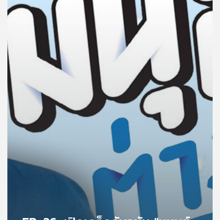
คุณ
เพลง
บทความ
ข่าว
และ
กิจกรรม
เกี่ยว
กับ
เรา