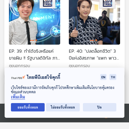
EP. 39: ทำได้จริงหรือแค่
EP. 40: "ปลดล็อกชีวิต" 3
ขายฝัน !! รัฐบาลดิจิทัล ภาค
ปีแห่งอิสรภาพ "แพท พาว
รัฐไร้กระดาษ
เวอร์แพท"
คุยนอกกรอบ
คุยนอกกรอบ
ไทยพีบีเอสใช้คุกกี้
EN
TH
ดาวน์โหลด Thai PBS Podcast Application
เว็บไซต์ของเรามีการจัดเก็บคุกกี้ โปรดศึกษาเพิ่มเติมที่นโยบายคุ้มครอง
ตอนที่เกี่ยวข้อง
ข้อมูลส่วนบุคคล
เพิ่มเติม
ยอมรับทั้งหมด
ไม่ยอมรับทั้งหมด
ปิด
Ⓒ 2020 องค์การกระจายเสียงและแพร่ภาพสาธารณะแห่งประเทศไทย