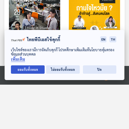
ไทยพีบีเอสใช้คุกกี้
EN
TH
EP. 210: Looser in
EP. 212: ถามใจไหวมั๊ย ถ้า
ดาวน์โหลด Thai PBS Podcast Application
เว็บไซต์ของเรามีการจัดเก็บคุกกี้ โปรดศึกษาเพิ่มเติมที่นโยบายคุ้มครอง
Disaster สุขภาพใจในภัย
ก้าวสู่...สังคมคนโสด
ข้อมูลส่วนบุคคล
พิบัติ
เพิ่มเติม
The Active Podcast
The Active Podcast
ยอมรับทั้งหมด
ไม่ยอมรับทั้งหมด
ปิด
Ⓒ 2020 องค์การกระจายเสียงและแพร่ภาพสาธารณะแห่งประเทศไทย
ตอนที่เกี่ยวข้อง