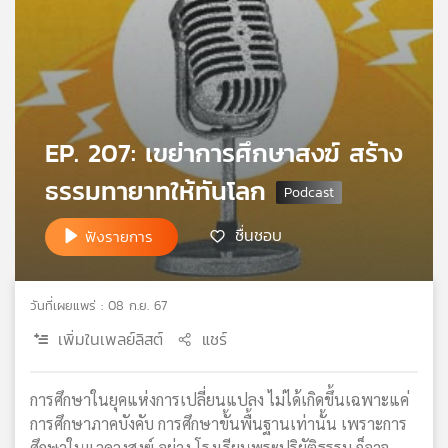
เครือ
ข่าย
วิทยุ
ไทย
พี
บี
EP. 207: เขย่าการศึกษาสงฆ์ สร้าง
เอส
ธรรมทายาทให้ทันโลก
แผนที่
ชื่นชอบ
ฟังรายการ
วิทยุ
เครือ
ข่าย
วันที่เผยแพร่ : 08 ก.ย. 67
เพิ่มในเพลย์ลิสต์
แชร์
การศึกษาในยุคแห่งการเปลี่ยนแปลง ไม่ได้เกิดขึ้นเฉพาะแค่
การศึกษาภาคบังคับ การศึกษาขั้นพื้นฐานเท่านั้น เพราะการ
ศึกษาในแวดวงสงฆ์ อย่าง โรงเรียนพระปริยัติธรรม ก็อาจ