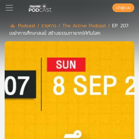
เข้าสู่ระบบ
Podcast /
รายการ /
The Active Podcast /
EP. 207:
เขย่าการศึกษาสงฆ์ สร้างธรรมทายาทให้ทันโลก
Podcast
เพล
ย์
ลิ
สต์
แนะนำ
เพล
ย์
ลิ
สต์
ของ