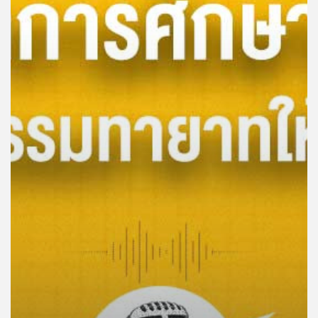
คุณ
เพลง
บทความ
ข่าว
และ
กิจกรรม
เกี่ยว
กับ
เรา