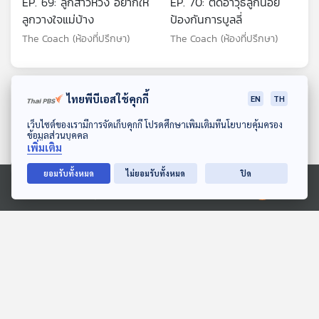
EP. 69: ลูกสาวหวง อยากให้
EP. 70: ติดอาวุธลูกน้อย
ลูกวางใจแม่บ้าง
ป้องกันการบูลลี่
The Coach (ห้องที่ปรึกษา)
The Coach (ห้องที่ปรึกษา)
ตอนที่เกี่ยวข้อง
ไทยพีบีเอสใช้คุกกี้
EN
TH
ดาวน์โหลด Thai PBS Podcast Application
เว็บไซต์ของเรามีการจัดเก็บคุกกี้ โปรดศึกษาเพิ่มเติมที่นโยบายคุ้มครอง
ข้อมูลส่วนบุคคล
เพิ่มเติม
ยอมรับทั้งหมด
ไม่ยอมรับทั้งหมด
ปิด
Ⓒ 2020 องค์การกระจายเสียงและแพร่ภาพสาธารณะแห่งประเทศไทย
EP. 99: "ชีวิต" ที่มีความสุข
EP. 103: "ศิลปะ" บันทึกของ
ต้องมีเป้าหมายทางการเงิน
ยุคสมัยและความเข้าใจ
เท่าไหร่กันแน่? - หนุ่ม มันนี่
ตนเอง - ผ้าป่าน สิริมา
Made My Day วันนี้ดีที่สุด
Made My Day วันนี้ดีที่สุด
โค้ช