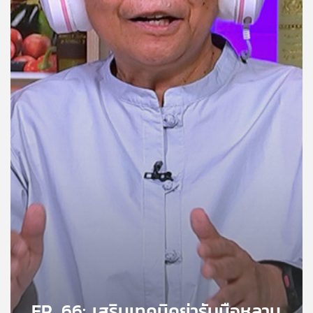
คุณ
เพลง
บทความ
ข่าว
และ
กิจกรรม
เกี่ยว
กับ
เรา
EP. 66: เสริมเทคนิคย่ารับมือหลาน