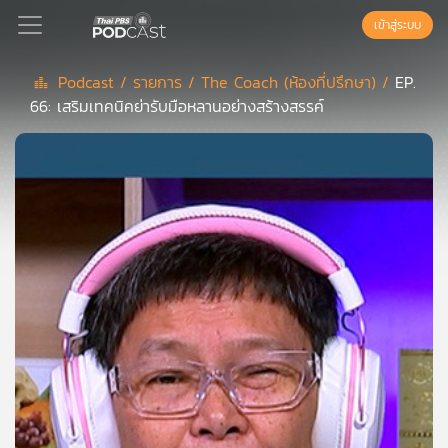
เข้าสู่ระบบ
Podcast /
รายการ /
The Coach (ห้องที่ปรึกษา) /
EP.
66: เสริมเทคนิคย่ารับมือหลานอย่างสร้างสรรค์
Podcast
เพล
ย์
ลิ
สต์
แนะนำ
เพล
ย์
ลิ
สต์
ของ