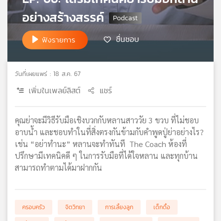
เครือ
อย่างสร้างสรรค์
ข่าย
วิทยุ
ชื่นชอบ
ฟังรายการ
ไทย
พี
บี
วันที่เผยแพร่ : 18 ส.ค. 67
เอส
เพิ่มในเพลย์ลิสต์
แชร์
แผนที่
คุณย่าจะมีวิธีรับมือเชิงบวกกับหลานสาววัย 3 ขวบ ที่ไม่ชอบ
วิทยุ
อาบน้ำ และชอบทำในที่สิ่งตรงกันข้ามกับคำพูดปู่ย่าอย่างไร?
เครือ
เช่น “อย่าทำนะ” หลานจะทำทันที The Coach ห้องที่
ข่าย
ปรึกษามีเทคนิคดี ๆ ในการรับมือที่ได้ใจหลาน และทุกบ้าน
สามารถทำตามได้มาฝากกัน
ครอบครัว
จิตวิทยา
การเลี้ยงลูก
เด็กดื้อ