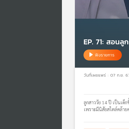
EP. 71: สอนลูก
ฟังรายการ
วันที่เผยแพร่ : 07 ก.ย. 6
ลูกสาววัย 14 ปี เป็นเด็ก
เพราะมีนิสัยสไตล์คล้าย