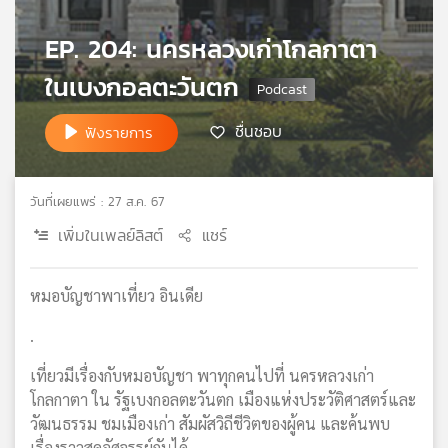
เครือ
EP. 204: นครหลวงเก่าโกลกาตา
ข่าย
วิทยุ
ในเบงกอลตะวันตก
ไทย
พี
ชื่นชอบ
บี
ฟังรายการ
เอส
วันที่เผยแพร่ : 27 ส.ค. 67
แผนที่
เพิ่มในเพลย์ลิสต์
แชร์
วิทยุ
เครือ
ข่าย
หมอบัญชาพาเที่ยว อินเดีย
.
เที่ยวมีเรื่องกับหมอบัญชา พาทุกคนไปที่ นครหลวงเก่า
โกลกาตา ใน รัฐเบงกอลตะวันตก เมืองแห่งประวัติศาสตร์และ
วัฒนธรรม ชมเมืองเก่า สัมผัสวิถีชีวิตของผู้คน และค้นพบ
เรื่องราวสุดอัศจรรย์กันได้