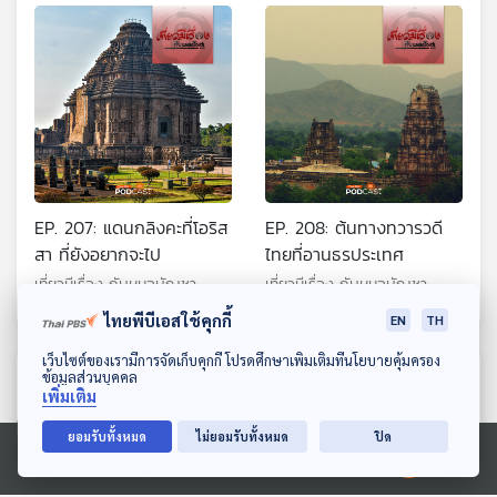
EP. 207: แดนกลิงคะที่โอริส
EP. 208: ต้นทางทวารวดี
สา ที่ยังอยากจะไป
ไทยที่อานธรประเทศ
เที่ยวมีเรื่อง กับหมอบัญชา
เที่ยวมีเรื่อง กับหมอบัญชา
ไทยพีบีเอสใช้คุกกี้
EN
TH
ดาวน์โหลด Thai PBS Podcast Application
เว็บไซต์ของเรามีการจัดเก็บคุกกี้ โปรดศึกษาเพิ่มเติมที่นโยบายคุ้มครอง
ตอนที่เกี่ยวข้อง
ข้อมูลส่วนบุคคล
เพิ่มเติม
ยอมรับทั้งหมด
ไม่ยอมรับทั้งหมด
ปิด
Ⓒ 2020 องค์การกระจายเสียงและแพร่ภาพสาธารณะแห่งประเทศไทย