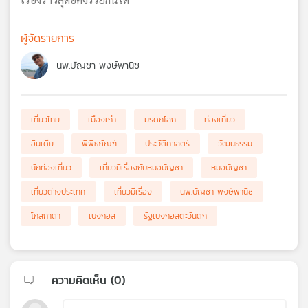
ผู้จัดรายการ
นพ.บัญชา พงษ์พานิช
เที่ยวไทย
เมืองเก่า
มรดกโลก
ท่องเที่ยว
อินเดีย
พิพิธภัณฑ์
ประวัติศาสตร์
วัฒนธรรม
นักท่องเที่ยว
เที่ยวมีเรื่องกับหมอบัญชา
หมอบัญชา
เที่ยวต่างประเทศ
เที่ยวมีเรื่อง
นพ.บัญชา พงษ์พานิช
โกลกาตา
เบงกอล
รัฐเบงกอลตะวันตก
ความคิดเห็น (
0
)