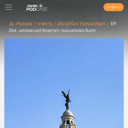
เข้าสู่ระบบ
Podcast /
รายการ /
เที่ยวมีเรื่อง กับหมอบัญชา /
EP.
204: นครหลวงเก่าโกลกาตา ในเบงกอลตะวันตก
Podcast
เพล
ย์
ลิ
สต์
แนะนำ
เพล
ย์
ลิ
สต์
ของ