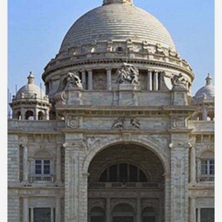
คุณ
เพลง
บทความ
ข่าว
และ
กิจกรรม
เกี่ยว
กับ
เรา