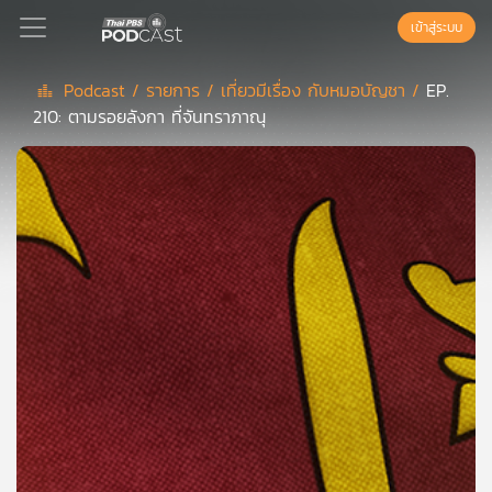
เข้าสู่ระบบ
Podcast /
รายการ /
เที่ยวมีเรื่อง กับหมอบัญชา /
EP.
210: ตามรอยลังกา ที่จันทราภาณุ
Podcast
เพล
ย์
ลิ
สต์
แนะนำ
เพล
ย์
ลิ
สต์
ของ