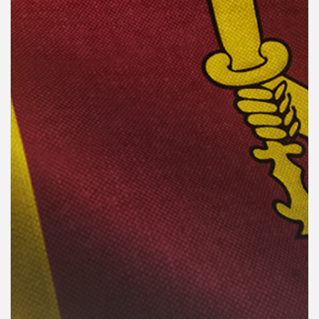
คุณ
เพลง
บทความ
ข่าว
และ
กิจกรรม
เกี่ยว
กับ
เรา