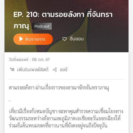
เครือ
EP. 210: ตามรอยลังกา ที่จันทรา
ข่าย
วิทยุ
ภาณุ
ไทย
พี
ชื่นชอบ
ฟังรายการ
บี
เอส
วันที่เผยแพร่ : 08 ต.ค. 67
แผนที่
เพิ่มในเพลย์ลิสต์
แชร์
วิทยุ
เครือ
ข่าย
ตามรอยลังกา ผ่านเรื่องราวของอาณาจักรจันทราภาณุ
.
เที่ยวมีเรื่องกับหมอบัญชา จะพาคุณสำรวจความเชื่อมโยงทาง
วัฒนธรรมระหว่างลังกาและภูมิภาคเอเชียตะวันออกเฉียงใต้
ร่วมกันค้นพบมรดกที่ยาวนานที่ยังคงอยู่จนถึงปัจจุบัน