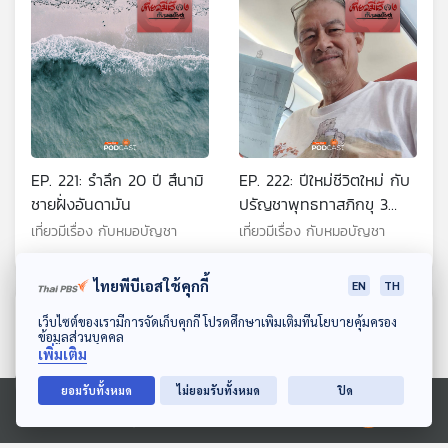
EP. 221: รำลึก 20 ปี สึนามิ
EP. 222: ปีใหม่ชีวิตใหม่ กับ
ชายฝั่งอันดามัน
ปรัญชาพุทธทาสภิกขุ 3
กรอบ 12 เครื่องราง
เที่ยวมีเรื่อง กับหมอบัญชา
เที่ยวมีเรื่อง กับหมอบัญชา
ไทยพีบีเอสใช้คุกกี้
EN
TH
ตอนที่เกี่ยวข้อง
ดาวน์โหลด Thai PBS Podcast Application
เว็บไซต์ของเรามีการจัดเก็บคุกกี้ โปรดศึกษาเพิ่มเติมที่นโยบายคุ้มครอง
ข้อมูลส่วนบุคคล
เพิ่มเติม
ยอมรับทั้งหมด
ไม่ยอมรับทั้งหมด
ปิด
Ⓒ 2020 องค์การกระจายเสียงและแพร่ภาพสาธารณะแห่งประเทศไทย