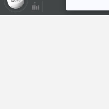
EP. 487: ทำไม
นโยบายเศรษฐกิจ
พรรคการเมืองไทย
เศรษฐกิจติดบ้าน
ไปไม่ถึงฝั่ง
ตอนที่เกี่ยวข้อง