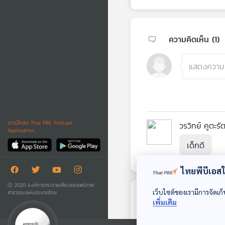
ความคิดเห็น (
1
)
ดาวน์โหลด Thai PBS Podcast
วรวิทย์ คูตะรั
Application
เด็กดี
ไทยพีบีเอสใช
Ⓒ 2020 องค์การกระจายเสียงและแพร่ภาพ
เว็บไซต์ของเรามีการจัดเก็
สาธารณะแห่งประเทศไทย
ตอนถัดไป
เพิ่มเติม