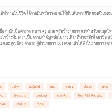
่ได้ทำงานในชีวิต ได้วาดฝันหรือวางแผนให้กับเส้นทางชีวิตของตัวเองอย่างไ
็ก ๆ มักเป็นตำรวจ ทหาร ครู หมอ หรือข้าราชการ แต่สำหรับคนยุคใหม่
อะไรบ้างที่มองว่าเป็นความสำคัญหลักในการเลือกที่ทำอาชีพใดอาชีพหน
คิน และ คุณฉัตร คำแสง ผู้อำนวยการ 101PUB เล่าให้ฟังในรายการ เศรษ
bs
อาชีพ
คนรุ่นใหม่
หมอ
gen z
ตำรวจ
ทหาร
ใหม่
วัยแรงงาน
podcast
ความฝัน
Thai PBS Podcast
คำแสง
101PUB
วาดฝัน