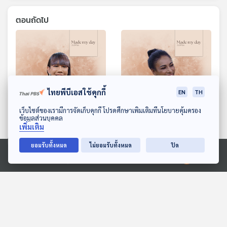
ตอนถัดไป
ไทยพีบีเอสใช้คุกกี้
EN
TH
ดาวน์โหลด Thai PBS Podcast Application
เว็บไซต์ของเรามีการจัดเก็บคุกกี้ โปรดศึกษาเพิ่มเติมที่นโยบายคุ้มครอง
ข้อมูลส่วนบุคคล
เพิ่มเติม
EP. 9: หนังสือรื้อ (ระบบ)
EP. 10: “จิมมี่” นางงาม
ชีวิต - เจนนี่ ปาหนัน
(ต้อง) สู้ชีวิต - จิมมี่ พัชร
ยอมรับทั้งหมด
ไม่ยอมรับทั้งหมด
ปิด
ฎา ฟูซูอมากวา
Made My Day วันนี้ดีที่สุด
Made My Day วันนี้ดีที่สุด
Ⓒ 2020 องค์การกระจายเสียงและแพร่ภาพสาธารณะแห่งประเทศไทย