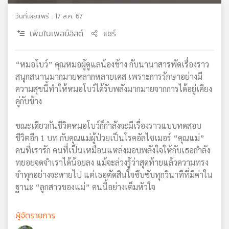
เครือ
วันที่เผยแพร่ : 17 ส.ค. 67
ข่าย
เพิ่มในเพลย์ลิสต์
แชร์
วิทยุ
ไทย
พี
“หมอโบว์” คุณหมอผู้ดูแลน้องช้าง กับนานาสารพัดเรื่องราว
บี
สนุกสนานมากมายหลากหลายเคส เพราะการรักษาอย่างมี
เอส
ความสุขนี้ทำให้หมอโบว์ได้รับพลังมากมายจากการได้อยู่เคียง
คู่กับช้าง
แผนที่
ขณะเดียวกันชีวิตหมอโบว์ก็กำลังจะมีเรื่องราวแบบทดสอบ
วิทยุ
ชีวิตอีก 1 บท กับคุณแม่ผู้ป่วยเป็นโรคอัลไซเมอร์ “คุณแม่”
เครือ
คนที่เรารัก คนที่เป็นเหมือนแหล่งมอบพลังใจให้กับเธอกำลัง
ข่าย
ทยอยจดจำเราได้น้อยลง แม้จะล่วงรู้ว่าสุดท้ายแล้วความทรง
จำทุกอย่างจะหายไป แต่เธอตัดสินใจซึบซับทุกวินาทีที่มีค่าใน
ฐานะ “ลูกสาวของแม่” คนนี้อย่างเต็มหัวใจ
ผู้จัดรายการ