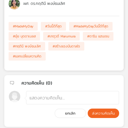
ผศ. ดร.กฤตินี พงษ์ธนเลิศ
#MadeMyDay
#วันนี้ดีที่สุด
#MadeMyDayวันนี้ดีที่สุด
#อุ๋ย บุดดาเบลส
#เกตุวดี Marumura
#ดาริน แฮนเซน
#กฤตินี พงษ์ธนเลิศ
#สร้างแรงบันดาลใจ
#แลกเปลี่ยนความคิด
ความคิดเห็น (
0
)
ยกเลิก
ส่งความคิดเห็น