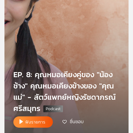
คุณ
เพลง
บทความ
ข่าว
EP. 8: คุณหมอเคียงคู่ของ "น้อง
และ
กิจกรรม
ช้าง" คุณหมอเคียงข้างของ "คุณ
แม่" - สัตว์แพทย์หญิงรัชดาภรณ์
เกี่ยว
ศรีสมุทร
กับ
เรา
ชื่นชอบ
ฟังรายการ