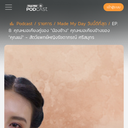
เข้าสู่ระบบ
Podcast /
รายการ /
Made My Day วันนี้ดีที่สุด /
EP.
8: คุณหมอเคียงคู่ของ "น้องช้าง" คุณหมอเคียงข้างของ
Podcast
"คุณแม่" - สัตว์แพทย์หญิงรัชดาภรณ์ ศรีสมุทร
เพล
ย์
ลิ
สต์
แนะนำ
เพล
ย์
ลิ
สต์
ของ