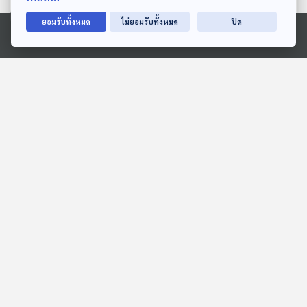
ตอนที่เกี่ยวข้อง
ยอมรับทั้งหมด
ไม่ยอมรับทั้งหมด
ปิด
Ⓒ 2020 องค์การกระจายเสียงและแพร่ภาพสาธารณะแห่งประเทศไทย
รู้ไหมว่ามีรุ้งกว่า 10 แบบใน
EP. 100: เจาะนโยบาย
ธรรมชาติ
พลังงาน "Quick Big Win"
สร้างรายได้ ลดรายจ่าย
Eureka ท่องโลกวิทยาการ
คุยนอกกรอบ