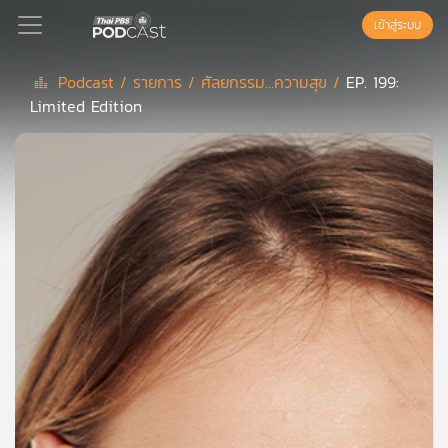
เข้าสู่ระบบ
Podcast /
รายการ /
ศัลยกรรม...ความสุข /
EP. 199:
Limited Edition
Podcast
เพล
ย์
ลิ
สต์
แนะนำ
เพล
ย์
ลิ
สต์
ของ