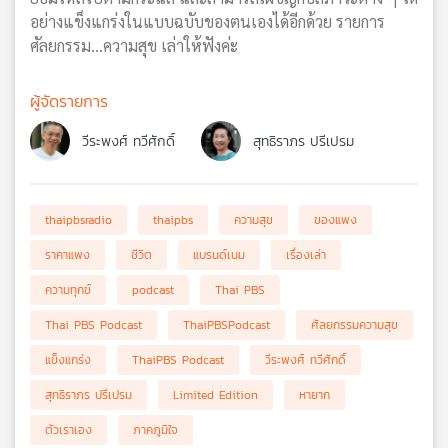
อย่างแข็งแกร่งในแบบฉบับของตนเองได้อีกด้วย รายการ
ศัลยกรรม...ความสุข เล่าให้ฟังค่ะ
ผู้จัดรายการ
วีระพงศ์ ทวีศักดิ์
สุทธิราภร ปรีเปรม
thaipbsradio
thaipbs
ความสุข
ของแพง
ราคาแพง
ชีวิต
แบรนด์เนม
เรื่องเล่า
ความทุกข์
podcast
Thai PBS
Thai PBS Podcast
ThaiPBSPodcast
ศัลยกรรมความสุข
แข็งแกร่ง
ThaiPBS Podcast
วีระพงศ์ ทวีศักดิ์
สุทธิราภร ปรีเปรม
Limited Edition
หายาก
ตัวเราเอง
ภาคภูมิใจ