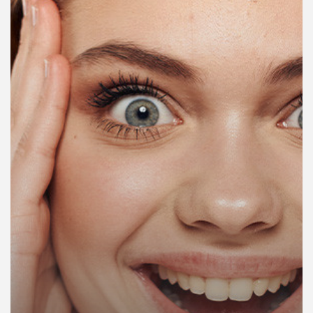
คุณ
เพลง
บทความ
ข่าว
และ
กิจกรรม
เกี่ยว
กับ
เรา