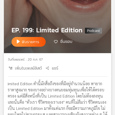
เครือ
ข่าย
วิทยุ
ไทย
EP. 199: Limited Edition
พี
บี
เอส
ชื่นชอบ
ฟังรายการ
แผนที่
วันที่เผยแพร่ : 20 ก.ค. 67
วิทยุ
เพิ่มในเพลย์ลิสต์
แชร์
เครือ
ข่าย
imited Edition คำนี้มักสื่อถึงของที่มีอยู่จำนวนน้อย หายาก
ราคาสูงมาก ของบางอย่างบางคนยอมทุ่มทุนเพื่อให้ได้ครอบ
ครอง แต่มีสิ่งหนึ่งที่เป็น Limited Edition โดยไม่ต้องลงทุน
เลยนั่นคือ "ตัวเรา ชีวิตของเราเอง" คนที่ไม่ลืมว่า ชีวิตตนเอง
เป็น Limited Edition มาตั้งแต่แรก ก็จะมีความภาคภูมิใจ ไม่
ยอมไหลไปตามกระแส และสามารถเผชิญกับสภาวะต่าง ๆ ได้