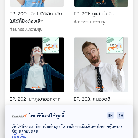
EP. 200: เลิกได้ให้เลิก เลิก
EP. 201: ดูแล้วมันอิน
ไม่ได้ก็ยิ่งต้องเลิก
ศัลยกรรม...ความสุข
ศัลยกรรม...ความสุข
EP. 202: ยกภูเขาออกจาก
EP. 203: คนอวดดี
อก
ศัลยกรรม...ความสุข
ศัลยกรรม...ความสุข
ไทยพีบีเอสใช้คุกกี้
EN
TH
ดาวน์โหลด Thai PBS Podcast Application
เว็บไซต์ของเรามีการจัดเก็บคุกกี้ โปรดศึกษาเพิ่มเติมที่นโยบายคุ้มครอง
ข้อมูลส่วนบุคคล
เพิ่มเติม