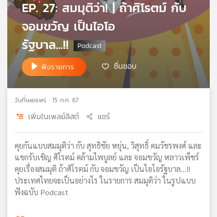
EP. 27: สมมุติว่า! | ถ้าศิโรตม์ กับ
เครือ
ข่าย
จอมขวัญ เป็นไอโอ
วิทยุ
รัฐบาล...!!
ไทย
พี
บี
ชื่นชอบ
ฟังรายการ
เอส
วันที่เผยแพร่ : 15 ก.ค. 67
แผนที่
เพิ่มในเพลย์ลิสต์
แชร์
วิทยุ
เครือ
ข่าย
คุยกันแบบสมมุติว่า กับ สุทธิชัย หยุ่น, วิสุทธิ์ คมวัชรพงศ์ และ
แขกรับเชิญ ศิโรตม์ คล้ามไพบูลย์ และ จอมขวัญ หลาวเพ็ชร์
คุยเรื่องสมมุติ ถ้าศิโรตม์ กับ จอมขวัญ เป็นไอโอรัฐบาล...!!
ประเทศไทยจะเป็นอย่างไร ในรายการ สมมุติว่า ในรูปแบบ
ฟังฉบับ Podcast