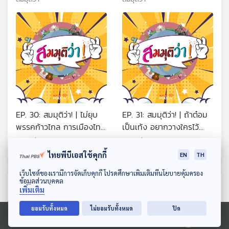
EP. 30: สมมุติว่า! | ไม่ยุบ
EP. 31: สมมุติว่า! | ถ้าต๋อม
พรรคก้าวไกล การเมืองไทย
เป็นเท้ง อยากวางใครไว้
จะเป็นอย่างไร ...!!
ตำแหน่งไหน การเมืองไทย
สมมุติว่า
สมมุติว่า
จะเปลี่ยนหรือไม่ ?
ไทยพีบีเอสใช้คุกกี้
EN
TH
ดาวน์โหลด Thai PBS Podcast Application
เว็บไซต์ของเรามีการจัดเก็บคุกกี้ โปรดศึกษาเพิ่มเติมที่นโยบายคุ้มครอง
ข้อมูลส่วนบุคคล
ตอนที่เกี่ยวข้อง
เพิ่มเติม
ยอมรับทั้งหมด
ไม่ยอมรับทั้งหมด
ปิด
Ⓒ 2020 องค์การกระจายเสียงและแพร่ภาพสาธารณะแห่งประเทศไทย