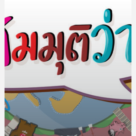
คุณ
เพลง
บทความ
ข่าว
และ
กิจกรรม
เกี่ยว
กับ
เรา