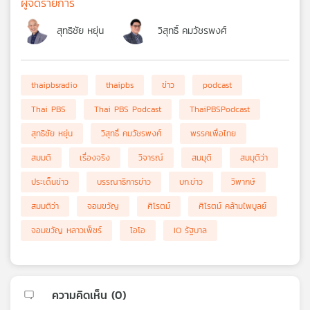
ผู้จัดรายการ
สุทธิชัย หยุ่น
วิสุทธิ์ คมวัชรพงศ์
thaipbsradio
thaipbs
ข่าว
podcast
Thai PBS
Thai PBS Podcast
ThaiPBSPodcast
สุทธิชัย หยุ่น
วิสุทธิ์ คมวัชรพงศ์
พรรคเพื่อไทย
สมมติ
เรื่องจริง
วิจารณ์
สมมุติ
สมมุติว่า
ประเด็นข่าว
บรรณาธิการข่าว
บก.ข่าว
วิพากษ์
สมมติว่า
จอมขวัญ
ศิโรตม์
ศิโรตม์ คล้ามไพบูลย์
จอมขวัญ หลาวเพ็ชร์
ไอโอ
IO รัฐบาล
ความคิดเห็น (
0
)