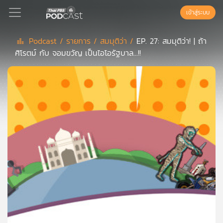
เข้าสู่ระบบ
Podcast /
รายการ /
สมมุติว่า /
EP. 27: สมมุติว่า! | ถ้า
ศิโรตม์ กับ จอมขวัญ เป็นไอโอรัฐบาล...!!
Podcast
เพล
ย์
ลิ
สต์
แนะนำ
เพล
ย์
ลิ
สต์
ของ