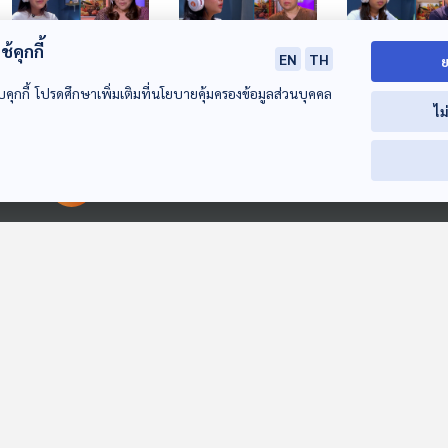
้คุกกี้
EN
TH
ย
บคุกกี้ โปรดศึกษาเพิ่มเติมที่นโยบายคุ้มครองข้อมูลส่วนบุคคล
EP. 53: ไม่ได้อยากบ่น
EP. 54: บาดแผลที่คน
EP. 55: ย้ายกลุ่
ไม
แค่ห่วงแม่…หนูผิดไหม
ทำไม่เคยจำ คนโดน
อย่างไร ไม่ให้รู้ส
ไม่เคยลืม
The Coach (ห้องที่
The Coach (ห้องที่
The Coach (ห้องที
ปรึกษา)
ปรึกษา)
ปรึกษา)
00:00:00
00:00:00