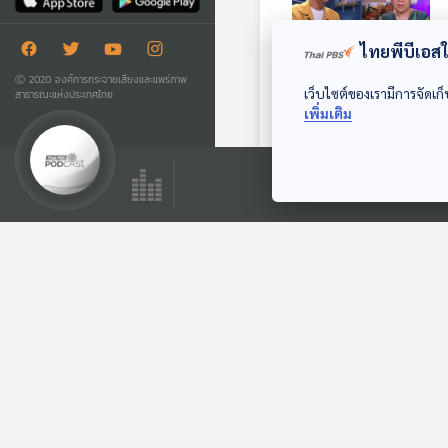
ไทยพีบีเอสใช
Ⓒ 2020 องค์การกระจายเสียงและแพร่ภาพ
เว็บไซต์ของเรามีการจัดเก็
สาธารณะแห่งประเทศไทย
EP. 52: ความเจ็บ
เพิ่มเติม
ปวดจะช่วยกรองคน
ที่เข้ามาในชีวิต
The Coach (ห้องที่
ปรึกษา)
ตอนที่เกี่ยวข้อง