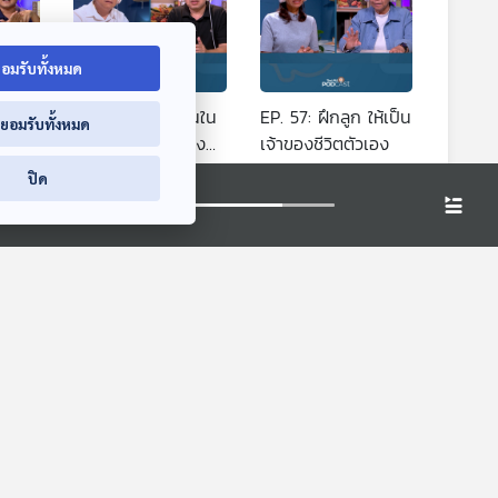
อมรับทั้งหมด
ม
EP. 56: แค่เชื่อมั่นใน
EP. 57: ฝึกลูก ให้เป็น
่ยอมรับทั้งหมด
ึกผิด
ตัวลูก พ่อแม่ยังคง
เจ้าของชีวิตตัวเอง
เป็นพื้นที่ปลอดภัย
่
The Coach (ห้องที่
The Coach (ห้องที่
ปิด
ปรึกษา)
ปรึกษา)