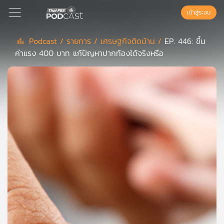
เข้าสู่ระบบ
Podcast /
รายการ /
เศรษฐกิจติดบ้าน /
EP. 446: ขึ้น
ค่าแรง 400 บาท แก้ปัญหาปากท้องได้จริงหรือ
Podcast
เพล
ย์
ลิ
สต์
แนะนำ
เพล
ย์
ลิ
สต์
ของ