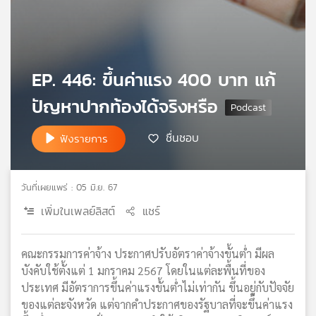
เครือ
ข่าย
วิทยุ
ไทย
EP. 446: ขึ้นค่าแรง 400 บาท แก้
พี
บี
ปัญหาปากท้องได้จริงหรือ
เอส
ชื่นชอบ
ฟังรายการ
แผนที่
วิทยุ
วันที่เผยแพร่ : 05 มิ.ย. 67
เครือ
ข่าย
เพิ่มในเพลย์ลิสต์
แชร์
คณะกรรมการค่าจ้าง ประกาศปรับอัตราค่าจ้างขั้นต่ำ มีผล
บังคับใช้ตั้งแต่ 1 มกราคม 2567 โดยในแต่ละพื้นที่ของ
ประเทศ มีอัตราการขึ้นค่าแรงขั้นต่ำไม่เท่ากัน ขึ้นอยู่กับปัจจัย
ของแต่ละจังหวัด แต่จากคำประกาศของรัฐบาลที่จะขึ้นค่าแรง