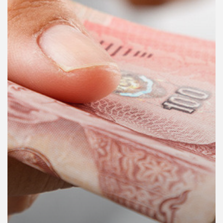
คุณ
เพลง
บทความ
ข่าว
และ
กิจกรรม
เกี่ยว
กับ
เรา