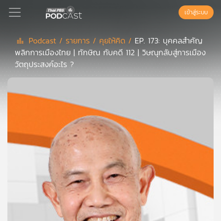
เข้าสู่ระบบ
Podcast /
รายการ /
คุยให้คิด /
EP. 173: บุคคลสำคัญ
พลิกการเมืองไทย | ทักษิณ กับคดี 112 | วิษณุกลับสู่การเมือง
Podcast
วัตถุประสงค์อะไร ?
เพล
ย์
ลิ
สต์
แนะนำ
เพล
ย์
ลิ
สต์
ของ