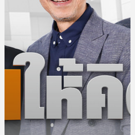
คุณ
เพลง
บทความ
ข่าว
และ
กิจกรรม
เกี่ยว
กับ
เรา