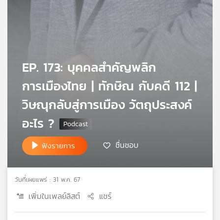
เครือ
ข่าย
วิทยุ
ไทย
พี
EP. 173: บุคคลสำคัญพลิก
บี
เอส
การเมืองไทย | ทักษิณ กับคดี 112 |
วิษณุกลับสู่การเมือง วัตถุประสงค์
แผนที่
อะไร ?
วิทยุ
เครือ
ชื่นชอบ
ข่าย
ฟังรายการ
วันที่เผยแพร่ : 31 พ.ค. 67
เพิ่มในเพลย์ลิสต์
แชร์