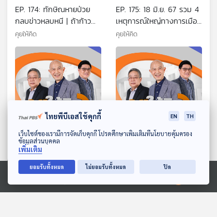
EP. 174: ทักษิณหายป่วย
EP. 175: 18 มิ.ย. 67 รวม 4
กลบข่าวหลบหนี | ถ้าก้าว
เหตุการณ์ใหญ่ทางการเมือง
ไกลจับมือเพื่อไทยตั้งรัฐบาล
| ถ้าก้าวไกลเป็นแกนนำ
คุยให้คิด
คุยให้คิด
| หวยเกษียณ นวัตกรรม
รัฐบาล | โดดเดี่ยวบิ๊กป้อม
การออม
ไทยพีบีเอสใช้คุกกี้
EN
TH
ดาวน์โหลด Thai PBS Podcast Application
เว็บไซต์ของเรามีการจัดเก็บคุกกี้ โปรดศึกษาเพิ่มเติมที่นโยบายคุ้มครอง
ข้อมูลส่วนบุคคล
EP. 176: ทักษิณรอดคุก นัด
EP. 177: บล็อกโหวตโพย
เพิ่มเติม
ถกเศรษฐา | วิวาทะรอบใหม่
หลุด ไม่ดีแต่ไม่ผิดกฎหมาย |
เศรษฐา-เศรษฐพุฒิ |
อ.วีระ นั่งพิจารณางบ 68 |
คุยให้คิด
คุยให้คิด
ยอมรับทั้งหมด
ไม่ยอมรับทั้งหมด
ปิด
ตำรวจ-เงินสีเทา- ซื้อ
Rockstar Lisa
Ⓒ 2020 องค์การกระจายเสียงและแพร่ภาพสาธารณะแห่งประเทศไทย
ตำแหน่ง
ตอนที่เกี่ยวข้อง