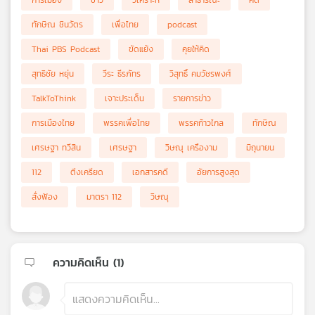
ทักษิณ ชินวัตร
เพื่อไทย
podcast
Thai PBS Podcast
ขัดแย้ง
คุยให้คิด
สุทธิชัย หยุ่น
วีระ ธีรภัทร
วิสุทธิ์ คมวัชรพงศ์
TalkToThink
เจาะประเด็น
รายการข่าว
การเมืองไทย
พรรคเพื่อไทย
พรรคก้าวไกล
ทักษิณ
เศรษฐา ทวีสิน
เศรษฐา
วิษณุ เครืองาม
มิถุนายน
112
ตึงเครียด
เอกสารคดี
อัยการสูงสุด
สั่งฟ้อง
มาตรา 112
วิษณุ
ความคิดเห็น (
1
)