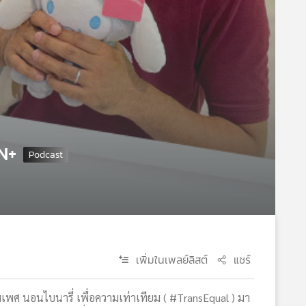
AN+
เพิ่มในเพลย์ลิสต์
แชร์
พศ นอนไบนารี่ เพื่อความเท่าเทียม ( #TransEqual ) มา