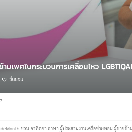
ายข้ามเพศในกระบวนการเคลื่อนไหว LGBTIQ
ชื่นชอบ
67
ideMonth ชวน อาทิตยา อาษา ผู้ประสานงานเครือข่ายทอม ผู้ชายข้ามเ