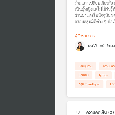
ร่วมแลกเปลี่ยนเกี่ยวก
เป็นผู้หญิงแต่ไม่ได้รับ
ผ่านมาและในปัจจุบันขอ
ครอบคลุมมิติต่าง ๆ ต่
ผู้จัดรายการ
นงค์ลักษณ์ บัทเลอ
หลบมุมอ่าน
ความหลา
นักเขียน
lgbtq+
กลุ่ม TransEqual
LG
ความคิดเห็น (
0
)