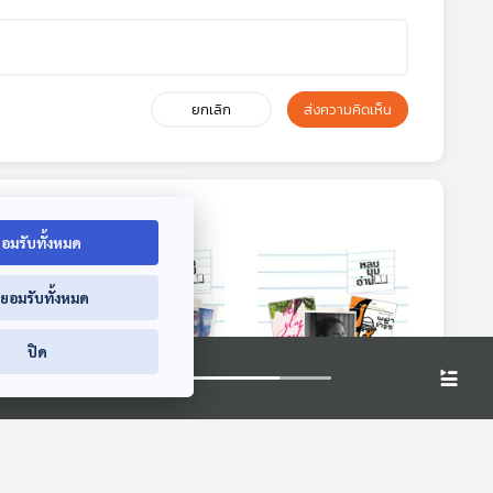
ยกเลิก
ส่งความคิดเห็น
อมรับทั้งหมด
่ยอมรับทั้งหมด
ปิด
นทึก
EP. 230:
EP. 231: อ่านพม่า
ฑ์
SOMEWHERE
หลบมุมอ่าน
BOOKSHOP คุณคน
หลบมุมอ่าน