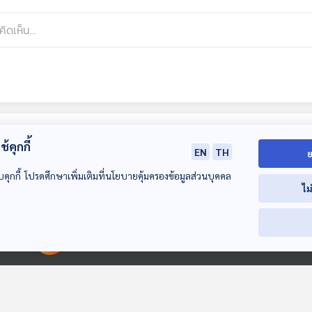
้คุกกี้
EN
TH
ย
บคุกกี้ โปรดศึกษาเพิ่มเติมที่นโยบายคุ้มครองข้อมูลส่วนบุคคล
ไม
00:00:00
00:00:00
EP. 227: ปาตานีฉบับ
EP. 228:
EP. 229: อ่านบั
ชาติ(ไม่)นิยม
ประวัติศาสตร์สังคม
ชีวิตในพิพิธภัณ
ผ่านชีวิตของนักสะสม
สามัญชน
หลบมุมอ่าน
หลบมุมอ่าน
หลบมุมอ่าน