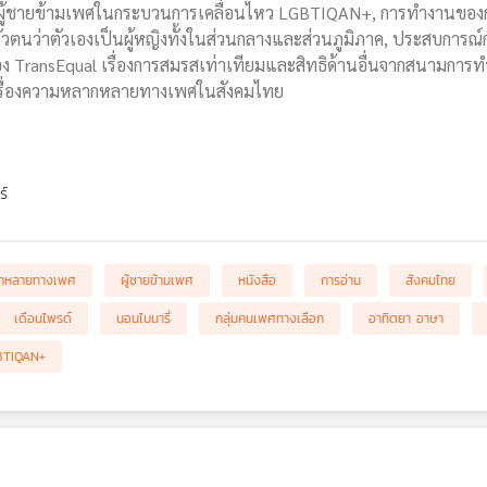
ับ ผู้ชายข้ามเพศในกระบวนการเคลื่อนไหว LGBTIQAN+, การทำงานของกลุ
รู้ตัวตนว่าตัวเองเป็นผู้หญิงทั้งในส่วนกลางและส่วนภูมิภาค, ประสบการ
ง TransEqual เรื่องการสมรสเท่าเทียมและสิทธิด้านอื่นจากสนามการท
อเรื่องความหลากหลายทางเพศในสังคมไทย
ร์
กหลายทางเพศ
ผู้ชายข้ามเพศ
หนังสือ
การอ่าน
สังคมไทย
เดือนไพรด์
นอนไบนารี่
กลุ่มคนเพศทางเลือก
อาทิตยา อาษา
BTIQAN+