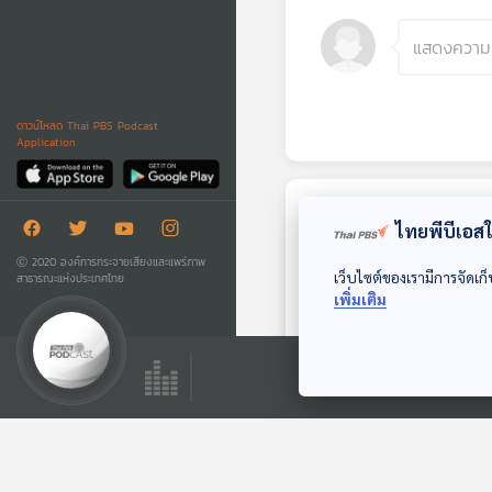
ดาวน์โหลด Thai PBS Podcast
Application
ตอนถัดไป
ไทยพีบีเอสใช
Ⓒ 2020 องค์การกระจายเสียงและแพร่ภาพ
เว็บไซต์ของเรามีการจัดเก็
สาธารณะแห่งประเทศไทย
เพิ่มเติม
EP. 226: รถไฟขน
เด็ก เส้นทางคู่ขนาน
ระหว่างแม่และลูกชาย
หลบมุมอ่าน