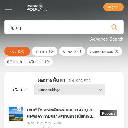
เข้าสู่ระบบ
Podcast
Advance Search
ตอน
(54)
รายการ
(0)
บทความ
(1)
ข่าวและกิจกรรม
(0)
เพล
ย์
ผู้จัดรายการและวิทยากร
(0)
ลิ
สต์
แนะนำ
ผลการค้นหา
54
รายการ
เรียงจาก
อัปเดตใหม่ล่าสุด
เพล
ย์
เคปเวิร์ด สวรรค์ของชุมชน LGBTQ ใน
ลิ
แอฟริกา ท่ามกลางสถานการณ์สิทธิใน
สต์
ภูมิภาคที่เลวร้ายลง
ของ
57
0
13 ก.ค. 69