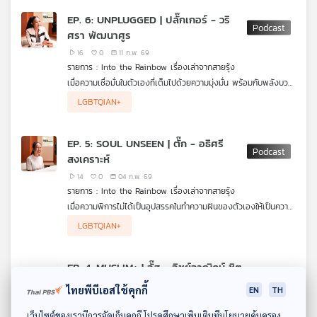
หญิงที่แข็งแรง ผู้หญิงที่แบบโดนผลกระทบเยอะมาก แล้วกว่าจะมาถึง
ทางการประกวดจนกระทั่งเข้าสู่วงการบันเทิง รวมถึงเบื้องหลังการ
EP. 6: UNPLUGGED | ปลั๊กเกอร์ - วริ
จุดนี้ เพื่อให้คนอื่นเห็นว่า You can do it"
ประกวดที่เต็มไปด้วยความท้อ กดดัน และการแบกความหวังการ
ศรา พัฒนาศูร
ประกวดระดับนานาชาติ รวมถึงบทเรียนสำคัญ ความหมายของความ
มั่นใจ เสียงของ LGBTQIA+ ที่อยู่เคียงข้างเธอเสมอมา ฟังและชมกัน
16
0
11 ก.พ. 69
ได้ใน Into the Rainbow เรื่องเล่าจากสายรุ้ง ค่ะ
รายการ : Into the Rainbow เรื่องเล่าจากสายรุ้ง
เมื่อความเชื่อมั่นในตัวเองที่เต็มไปด้วยความมุ่งมั่น พร้อมกับพลังบวก
ผลักดันให้ ปลั๊กเกอร์-วริศรา พัฒนาศูร สาวจากจังหวัดร้อยเอ็ด
แต่เบื้องหลังเส้นทางกว่าจะมาถึงวันนี้ เธอต้องพบกับอุบัติเหตุใหญ่ที่
LGBTQIAN+
ก้าวเข้าสู่โลกการประกวดนางงามจนเธอกลายเป็นที่รู้จักจากเวที The
ไม่เคยเปิดเผยที่ไหนมาก่อนจนเกือบทำให้เธอต้องสูญเสียดวงตา กับ
Face Thailand Season 6
บทเรียนที่ได้จากเวทีประกวดและแข่งขันที่ทำให้เธอเปลี่ยนมุมมองชีวิต
ฟังและชมกันได้ใน Into the Rainbow เรื่องเล่าจากสายรุ้ง ค่ะ
EP. 5: SOUL UNSEEN | ตั๊ก - อธิศรี
สงเคราะห์
14
0
04 ก.พ. 69
รายการ : Into the Rainbow เรื่องเล่าจากสายรุ้ง
เมื่อความพิการไม่ได้เป็นอุปสรรคในทำความฝันของตัวเองให้เป็นความ
จริง เรื่องนี้การันตีโดย ตั๊ก-อธิศรี สงเคราะห์ นักร้องผู้มองไม่เห็น
เบื้องหลังของพลังเสียงกับมุมที่หลายคนไม่เคยรู้มาก่อน พร้อมกับ
LGBTQIAN+
ด้วยตา แต่ใช้หัวใจในการมองโลกใบนี้ กับเส้นทางชีวิตจากวัยเด็กสู่การ
การส่งต่อข้อคิดและพลังใจแม้เส้นทางที่กำลังเดินไปเต็มไปด้วย
เป็นศิลปินมืออาชีพ จุดเริ่มต้นจากความฝันสู่ความรักที่มีต่อดนตรี
อุปสรรคและความไม่แน่นอน ฟังและชมกันได้ใน Into the Rainbow
Soul กลายเป็นแรงบันดาลใจที่ผลักดันให้ไม่เคยหยุดพัฒนา
เรื่องเล่าจากสายรุ้ง ค่ะ
EP. 4: MUSLIM+ | อั๊ส - อิชย์อาณิคม์ ชิต
วิเศษ
ไทยพีบีเอสใช้คุกกี้
EN
TH
12
0
28 ม.ค. 69
ดาวน์โหลด Thai PBS Podcast Application
รายการ : Into the Rainbow เรื่องเล่าจากสายรุ้ง
เว็บไซต์ของเรามีการจัดเก็บคุกกี้ โปรดศึกษาเพิ่มเติมที่นโยบายคุ้มครอง