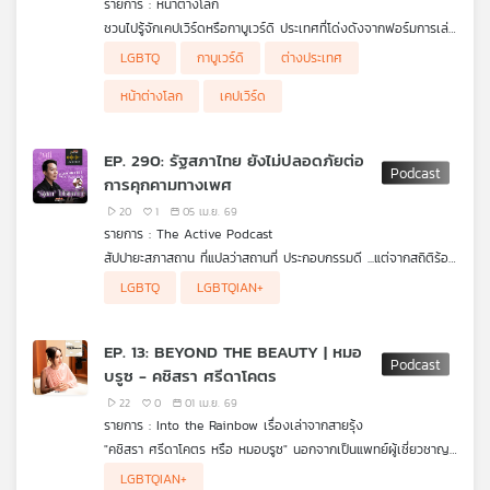
รายการ : หน้าต่างโลก
คุณ
ชวนไปรู้จักเคปเวิร์ดหรือกาบูเวร์ดิ ประเทศที่โด่งดังจากฟอร์มการเล่น
สุดร้อนแรงในการแข่งฟุตบอลโลก 2026 ให้มากขึ้น ซึ่งถือเป็นหนึ่งใน
LGBTQ
กาบูเวร์ดิ
ต่างประเทศ
ไม่กี่ประเทศในแอฟริกาที่เปิดกว้างสำหรับชุมชน LGBTQ ทั้งๆ ที่ต้อง
เพลง
อยู่ท่ามกลางภูมิภาคที่เข้มงวดต่อสิทธิ์ของคนกลุ่มนี้ / เมื่อนายก
หน้าต่างโลก
เคปเวิร์ด
เทศมนตรีหญิงญี่ปุ่นจะขอลาคลอด กลับกลายเป็นประเด็นร้อนขึ้นมา
หลังหลายฝ่ายมองว่าเป็นสิ่งที่ไร้ความรับผิดชอบ
EP. 290: รัฐสภาไทย ยังไม่ปลอดภัยต่อ
บทความ
การคุกคามทางเพศ
20
1
05 เม.ย. 69
รายการ : The Active Podcast
ข่าว
สัปปายะสภาสถาน ที่แปลว่าสถานที่ ประกอบกรรมดี ...แต่จากสถิติร้อง
และ
เรียนการคุกคามทางเพศผ่านกล่อง Blackbox ทำเอาขนลุก เมื่อ
.
LGBTQ
LGBTQIAN+
ผู้ใหญ่ ในรัฐสภากลายเป็นผู้กระทำเสียเอง ที่สำคัญเหยื่อ 484 คน ที่
แต่ความเงียบไม่ใช่ทางออกอีกต่อไป มาฟังความจริงที่ถูกซุกไว้ใต้พรม
กิจกรรม
มีทั้งหญิง ชาย LGBTQIAN+ เกือบทั้งหมดไม่ทราบช่องทางร้อง
ของรัฐสภา เพื่อนําไปสู่การปฏิรูปโครงสร้างให้ปลอดภัยกับข้าราชการ
เรียน หรือหวาดกลัวต่อระบบอุปถัมภ์
การเมืองทุกเพศ โดยยึดผู้เสียหายเป็นศูนย์กลาง กับ สว.พรชัย วิทย
EP. 13: BEYOND THE BEAUTY | หมอ
เลิศพันธุ์ รองเลขานุการ กมธ.การพัฒนาการเมืองฯ ในเพศสนิท
บรูซ - คชิสรา ศรีดาโคตร
Podcast รัฐสภาไทย...ยังไม่ปลอดภัยต่อการคุกคามทางเพศ
เกี่ยว
22
0
01 เม.ย. 69
กับ
รายการ : Into the Rainbow เรื่องเล่าจากสายรุ้ง
เรา
"คชิสรา ศรีดาโคตร หรือ หมอบรูซ" นอกจากเป็นแพทย์ผู้เชี่ยวชาญ
ด้านสุขภาพทางเพศและความหลากหลายทางเพศแล้ว ยังการัน
แต่กว่าจะมาถึงวันนี้ได้ชีวิตในวัยเด็กกับความกล้าในการบอกตัวตนให้
LGBTQIAN+
ตีความสวยด้วยตำแหน่งรองอันดับ 1 Miss Tiffany 2024 และเธอ
คนในครอบครัวได้รับรู้ จุดเปลี่ยนที่ทำให้เลือกเรียนแพทย์ และแรง