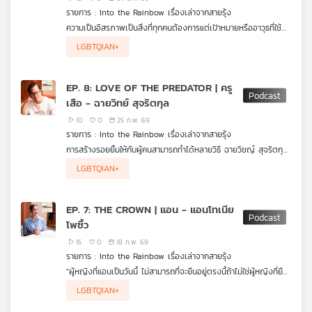
the Rainbow เรื่องเล่าจากสายรุ้ง ค่ะ
รายการ : Into the Rainbow เรื่องเล่าจากสายรุ้ง
ความเป็นอิสรภาพเป็นสิ่งที่ทุกคนต้องการแต่เป้าหมายหรืออาวุธที่ใช้
เพื่อให้ได้มาแต่ละคนไม่เหมือนกัน ฟลุ๊ค - รัฐนันท์ อุทธชาติ (Tiger
LGBTQIAN+
Killer) กลับมีอาวุธนั้นอยู่ในมือนั่นคือ เสียงดนตรี คำพูด และการ
แสดงออก จากวัยเด็กที่รักการร้องเพลงและเต้น จนก้าวเข้าสู่วงการ
บันเทิงอย่างจริงจังในช่วงโควิด-19 อะไรเป็นความท้าทายบนเส้นทาง
EP. 8: LOVE OF THE PREDATOR | ครู
ศิลปิน รวมถึงการเปลี่ยนบทบาทไปสู่ Stylist ผู้สร้างลุคให้ศิลปินคน
เสือ - ฉายวิทย์ สุจริตกุล
อื่น ๆ อีกมากมาย และฝันต่อไปเธอจะทำอะไร ฟังและชมกันได้ใน Into
the Rainbow เรื่องเล่าจากสายรุ้ง ค่ะ
10
0
25 ก.พ. 69
รายการ : Into the Rainbow เรื่องเล่าจากสายรุ้ง
การสร้างรอยยิ้มให้กับผู้คนสามารถทำได้หลายวิธี ฉายวิชญ์ สุจริตกุล
(ครูเสือ) ครูสอนเต้นที่มีภาวะดาวน์ซินโดรม เลือกใช้จังหวะของเสียง
LGBTQIAN+
เพลงผสานกับการเต้นเป็นตัวเชื่อมสร้างรอยยิ้ม จากเด็กที่หลงรักการ
เต้นถึงขั้นยืนเกาะห้องซ้อม สู่การเป็นครูที่สร้างแรงบันดาลใจให้ศิษย์
นับไม่ถ้วน แชร์ความภูมิใจ ความท้าทาย และพลังของการเต้นที่ช่วย
EP. 7: THE CROWN | แอน - แอนโทเนีย
เยียวยาและสร้างความมั่นใจ พร้อมส่งต่อกำลังใจให้ทุกคนที่ยังไม่มั่นใจ
โพซิ้ว
ในตัวเอง ให้กล้าก้าวสู่เส้นทางของตัวเองอย่างภาคภูมิใจ ฟังและชม
กันได้ใน Into the Rainbow เรื่องเล่าจากสายรุ้ง ค่ะ
15
0
18 ก.พ. 69
รายการ : Into the Rainbow เรื่องเล่าจากสายรุ้ง
"ผู้หญิงที่แอนเป็นวันนี้ ไม่สามารถที่จะยืนอยู่ตรงนี้ถ้าไม่ใช่ผู้หญิงที่ยืน
อยู่บนเวทีวันนั้น หรือผู้หญิงที่ต้องโดนหลายอย่างก่อนหน้านั้น แล้ว
แอนโทเนีย โพซิ้ว รอง Miss Universe 2023 เธอเป็นหนึ่งในความ
LGBTQIAN+
ตอนที่แอนดูคลิปของคืนนั้น แอนไม่ได้เห็นว่า โอเค ผู้หญิงที่ถือสาย
ภาคภูมิใจของคนไทยกับการเปิดเผยชีวิตตั้งแต่วัยเด็กที่เติบโตมากับ
สะพายแล้วก็เดินลงบนเวที แอนเห็นผู้หญิงที่แบบเติบโต แอนเห็นผู้
สายกีฬาและอยากติดทีมชาติ อะไรเป็นจุดเปลี่ยนชีวิตให้เธอเดินบนเส้น