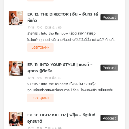
ยังปรากฎตัวในมิวสิกวิดีโอเพลง ROCKSTAR ของ LISA ที่ดังไกลไป
บันดาลใจทำงานเพื่อชุมชน LGBTQIA+ เป็นอย่างไร ความจริงเกี่ยว
เครือ
ทั่วโลก
กับฮอร์โมน การผ่าตัดแปลงเพศ รวมถึงประเด็น HIV และเอดส์
ข่าย
EP. 12: THE DIRECTOR | อิน - อินทร โล่
พร้อมคำแนะนำในการป้องกันที่เข้าใจง่าย ฟังและชมกันได้ใน Into the
วิทยุ
ห์แก้ว
Rainbow เรื่องเล่าจากสายรุ้ง ค่ะ
ไทย
18
0
25 มี.ค. 69
พี
รายการ : Into the Rainbow เรื่องเล่าจากสายรุ้ง
บี
ในวัยเด็กทุกคนต่างมีความฝันอย่างเป็นโน้นนี่นั่น แต่จะมีสักกี่คนที่
เอส
สามารถยืนหยัดความฝันนั้นจนประสบความสำเร็จในวัยเติบโตแม้จะ
อินทร โล่ห์แก้ว ผู้กำกับรุ่นใหม่ไฟแรงและมากฝีมือ มานั่งคุยและเปิดใจ
LGBTQIAN+
ต้องใช้เวลายาวนานกว่าฝันที่เคยวาดไว้จะเป็นเรื่องจริง
เล่าเส้นทางจากวัยเด็กจนก้าวเข้าสู่วงการภาพยนตร์ที่มีทั้งเบื้องหลัง
และเรื่องท้าทาย อะไรที่ทำให้เขายังไปต่อกับเส้นทางความฝันนี้ การเปิด
มุมส่วนตัวที่ไม่เคยเล่าที่ไหนมาก่อนทั้งครอบครัว ความรัก และ
EP. 11: INTO YOUR STYLE | แบงค์ -
แผนที่
เหตุการณ์จริงที่เอาไปทำเป็นซีรีส์ รวมถึงการสร้างพื้นที่ให้ชุมชน
ศุภกร ฐิติชรัล
LGBTQIA+ ผ่านงานเล่าของเขาด้วย ฟังและชมกันได้ใน Into the
วิทยุ
Rainbow เรื่องเล่าจากสายรุ้ง ค่ะ
เครือ
19
0
18 มี.ค. 69
รายการ : Into the Rainbow เรื่องเล่าจากสายรุ้ง
ข่าย
จุดเปลี่ยนชีวิตของแต่ละคนอาจมีเรื่องเบื้องหลังเข้ามาเป็นปัจจัย
ศุภกร ฐิติชรัล (แบงค์) คอสตูมดีไซน์เนอร์กองถ่ายละครและซีรีส์ ผู้
LGBTQIAN+
ครองใจนักแสดงแถวหน้าของเมืองไทย ก็มีจุดเปลี่ยนเช่นกันโดย
เฉพาะเรื่องงานจากจากอาชีพไกด์สู่เส้นทางสายแฟชั่นในกองถ่าย ที่
ดันสร้างเรื่องเอาไว้ตั้งแต่ทำงานวันแรกจากความผิดพลาดทั้งฮาและ
EP. 9: TIGER KILLER | ฟลุ๊ค - รัฐนันท์
น่าจดจำ เบื้องหลังการสร้างลุคให้ตัวละคร ไปจนถึงการทำงานกับนัก
อุทธชาติ
แสดงที่ไม่มีวันลืม พร้อมฝากข้อคิดและกำลังใจให้กับคนที่อยากเปลี่ยน
สายงานแต่ยังไม่กล้าก้าวข้ามความไม่แน่นอน ฟังและชมกันได้ใน Into
12
0
04 มี.ค. 69