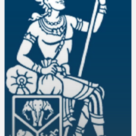
คุณ
เพลง
บทความ
ข่าว
และ
กิจกรรม
เกี่ยว
กับ
เรา