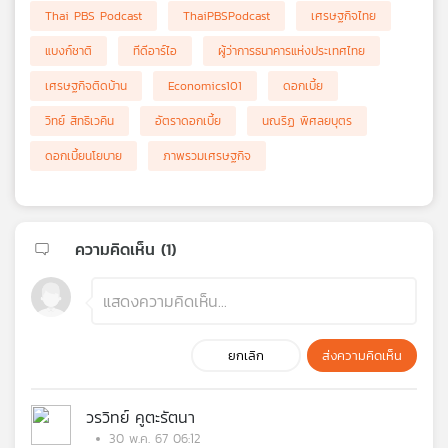
Thai PBS Podcast
ThaiPBSPodcast
เศรษฐกิจไทย
แบงก์ชาติ
ทีดีอาร์ไอ
ผู้ว่าการธนาคารแห่งประเทศไทย
เศรษฐกิจติดบ้าน
Economics101
ดอกเบี้ย
วิทย์ สิทธิเวคิน
อัตราดอกเบี้ย
นณริฏ พิศลยบุตร
ดอกเบี้ยนโยบาย
ภาพรวมเศรษฐกิจ
ความคิดเห็น (
1
)
ยกเลิก
ส่งความคิดเห็น
วรวิทย์ คูตะรัตนา
30 พ.ค. 67 06:12