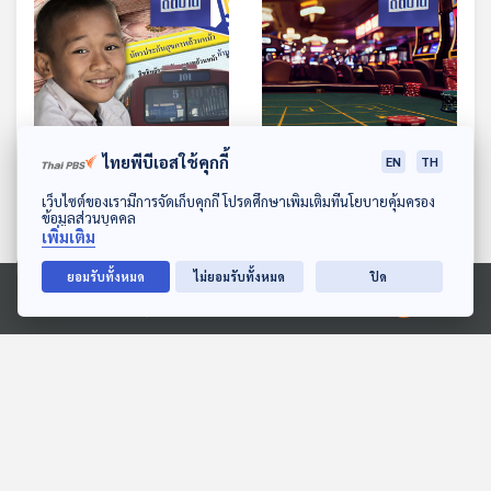
ไทยพีบีเอสใช้คุกกี้
EN
TH
EP. 443: รัฐสวัสดิการ
EP. 444: เอนเทอร์เทนเมน
ดาวน์โหลด Thai PBS Podcast Application
เว็บไซต์ของเรามีการจัดเก็บคุกกี้ โปรดศึกษาเพิ่มเติมที่นโยบายคุ้มครอง
โอกาสและความท้ายของ
ต์คอมเพล็กซ์ สถานบันเทิง
ข้อมูลส่วนบุคคล
เพิ่มเติม
ระบบเศรษฐกิจไทย
ครบวงจร ไทยพร้อมแล้ว
เศรษฐกิจติดบ้าน
เศรษฐกิจติดบ้าน
หรือยัง
ยอมรับทั้งหมด
ไม่ยอมรับทั้งหมด
ปิด
Ⓒ 2020 องค์การกระจายเสียงและแพร่ภาพสาธารณะแห่งประเทศไทย
ตอนที่เกี่ยวข้อง