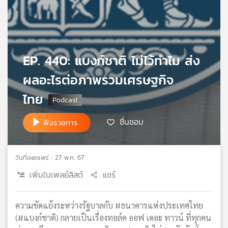
เครือ
ข่าย
วิทยุ
ไทย
พี
EP. 440: แบงก์ชาติ ไม่ไว้ทำไม ส่ง
บี
ผลอะไรต่อภาพรวมเศรษฐกิจ
เอส
ไทย
แผนที่
ชื่นชอบ
ฟังรายการ
วิทยุ
เครือ
ข่าย
วันที่เผยแพร่ : 27 พ.ค. 67
เพิ่มในเพลย์ลิสต์
แชร์
ความขัดแย้งระหว่างรัฐบาลกับ #ธนาคารแห่งประเทศไทย
(#แบงก์ชาติ) กลายเป็นเรื่องทอล์ค ออฟ เดอะ ทาวน์ ที่ทุกคน