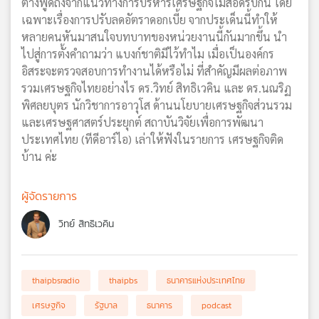
ต่างพูดถึงจากแนวทางการบริหารเศรษฐกิจไม่สอดรับกัน โดย
เฉพาะเรื่องการปรับลดอัตราดอกเบี้ย จากประเด็นนี้ทำให้
หลายคนหันมาสนใจบทบาทของหน่วยงานนี้กันมากขึ้น นำ
ไปสู่การตั้งคำถามว่า แบงก์ชาติมีไว้ทำไม เมื่อเป็นองค์กร
อิสระจะตรวจสอบการทำงานได้หรือไม่ ที่สำคัญมีผลต่อภาพ
รวมเศรษฐกิจไทยอย่างไร ดร.วิทย์ สิทธิเวคิน และ ดร.นณริฏ
พิศลยบุตร นักวิชาการอาวุโส ด้านนโยบายเศรษฐกิจส่วนรวม
และเศรษฐศาสตร์ประยุกต์ สถาบันวิจัยเพื่อการพัฒนา
ประเทศไทย (ทีดีอาร์ไอ) เล่าให้ฟังในรายการ เศรษฐกิจติด
บ้าน ค่ะ
ผู้จัดรายการ
วิทย์ สิทธิเวคิน
thaipbsradio
thaipbs
ธนาคารแห่งประเทศไทย
เศรษฐกิจ
รัฐบาล
ธนาคาร
podcast