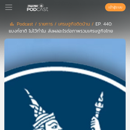
เข้าสู่ระบบ
Podcast /
รายการ /
เศรษฐกิจติดบ้าน /
EP. 440:
แบงก์ชาติ ไม่ไว้ทำไม ส่งผลอะไรต่อภาพรวมเศรษฐกิจไทย
Podcast
เพล
ย์
ลิ
สต์
แนะนำ
เพล
ย์
ลิ
สต์
ของ