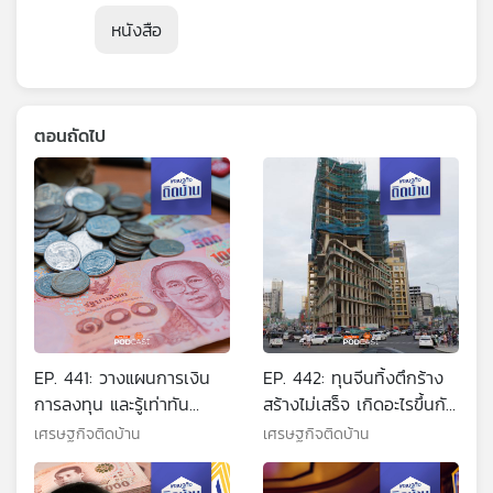
หนังสือ
ตอนถัดไป
EP. 441: วางแผนการเงิน
EP. 442: ทุนจีนทิ้งตึกร้าง
การลงทุน และรู้เท่าทัน
สร้างไม่เสร็จ เกิดอะไรขึ้นกับ
เหลี่ยมโจร สำหรับน้อง
สีหนุวิลล์ กัมพูชา
เศรษฐกิจติดบ้าน
เศรษฐกิจติดบ้าน
ม.ปลาย