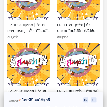
EP. 18: สมมุติว่า! | ถ้านา
EP. 19: สมมุติว่า! | ถ้า
ยกฯ เศรษฐา ตั้ง "ศิโรตม์"
ประเทศไทยไม่มีคอร์รัปชัน ก็
เป็นโฆษกรัฐบาล !!
ไม่มีปฏิวัติรัฐประหาร ?
สมมุติว่า
สมมุติว่า
EP. 20: สมมุติว่า! | ถ้า สม
EP. 21: สมมุติว่า! | ถ้าเขาให้
เกียรติ อ่อนวิมล เป็นนายก
ผม Reset ประเทศไทย !!
ไทยพีบีเอสใช้คุกกี้
EN
TH
รัฐมนตรี !!
สมมุติว่า
สมมุติว่า