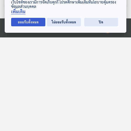
ดาวน์โหลด Thai PBS Podcast Application
เว็บไซต์ของเรามีการจัดเก็บคุกกี้ โปรดศึกษาเพิ่มเติมที่นโยบายคุ้มครอง
ข้อมูลส่วนบุคคล
เพิ่มเติม
ตอนที่เกี่ยวข้อง
ยอมรับทั้งหมด
ไม่ยอมรับทั้งหมด
ปิด
Ⓒ 2020 องค์การกระจายเสียงและแพร่ภาพสาธารณะแห่งประเทศไทย
EP. 1184: ไวรัสนิปาห์ แรง
บทเรียนเอกสาร "เอปสตีน"
กว่าโควิด-19 ติดแล้วเสี่ยง
สะท้อนกฎหมาย "ขาย
ตายสูงถึง 75%
บริการ" ในไทย Sex
โรงหมอ
Back To Basics
Worker ควรถูกคุ้มครอง ?