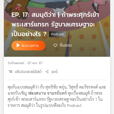
เครือ
ข่าย
EP. 17: สมมุติว่า! | ถ้าพระศุกร์เข้า
วิทยุ
พระเสาร์แทรก รัฐบาลเศรษฐาจะ
ไทย
พี
เป็นอย่างไร ?
บี
เอส
ชื่นชอบ
ฟังรายการ
แผนที่
วันที่เผยแพร่ : 07 พ.ค. 67
วิทยุ
เครือ
เพิ่มในเพลย์ลิสต์
แชร์
ข่าย
คุยกันแบบสมมุติว่า กับ สุทธิชัย หยุ่น, วิสุทธิ์ คมวัชรพงศ์ และ
แขกรับเชิญ
ฟองสนาน จามรจันทร์
คุยเรื่องสมมุติ ถ้าพระ
ศุกร์เข้า พระเสาร์แทรก รัฐบาลเศรษฐาจะเป็นอย่างไร ? ใน
รายการ สมมุติว่า ในรูปแบบฟังฉบับ Podcast