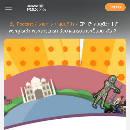
เข้าสู่ระบบ
Podcast /
รายการ /
สมมุติว่า /
EP. 17: สมมุติว่า! | ถ้า
พระศุกร์เข้า พระเสาร์แทรก รัฐบาลเศรษฐาจะเป็นอย่างไร ?
Podcast
เพล
ย์
ลิ
สต์
แนะนำ
เพล
ย์
ลิ
สต์
ของ