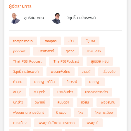
ผู้จัดรายการ
สุทธิชัย หยุ่น
วิสุทธิ์ คมวัชรพงศ์
thaipbsradio
thaipbs
ข่าว
รัฐบาล
podcast
โหราศาสตร์
ดูดวง
Thai PBS
Thai PBS Podcast
ThaiPBSPodcast
สุทธิชัย หยุ่น
วิสุทธิ์ คมวัชรพงศ์
พรรคเพื่อไทย
สมมติ
เรื่องจริง
ทำนาย
เศรษฐา ทวีสิน
วิจารณ์
เศรษฐา
สมมุติ
สมมุติว่า
ประเด็นข่าว
บรรณาธิการข่าว
บก.ข่าว
วิพากษ์
สมมติว่า
ทวีสิน
ฟองสนาน
ฟองสนาน จามรจันทร์
ป้าฟอง
โหร
โหรการเมือง
ดวงเมือง
พระศุกร์เข้าพระเสาร์แทรก
พระศุกร์