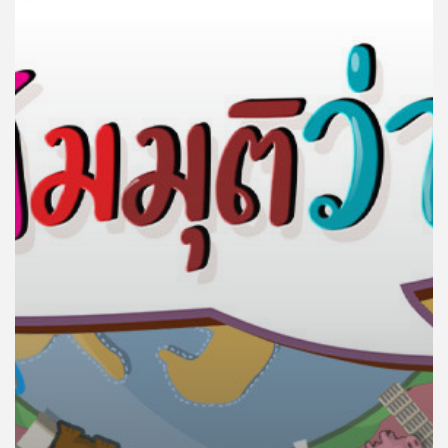
คุณ
เพลง
บทความ
ข่าว
และ
กิจกรรม
เกี่ยว
กับ
เรา