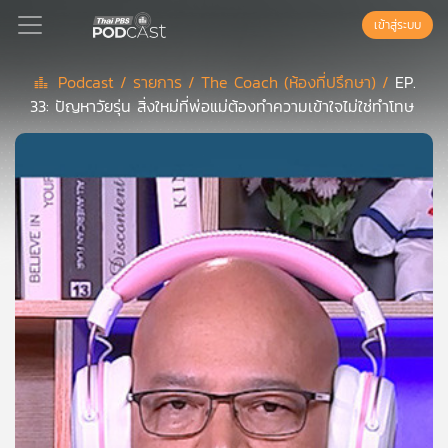
เข้าสู่ระบบ
Podcast /
รายการ /
The Coach (ห้องที่ปรึกษา) /
EP.
33: ปัญหาวัยรุ่น สิ่งใหม่ที่พ่อแม่ต้องทำความเข้าใจไม่ใช่ทำโทษ
Podcast
เพล
ย์
ลิ
สต์
แนะนำ
เพล
ย์
ลิ
สต์
ของ