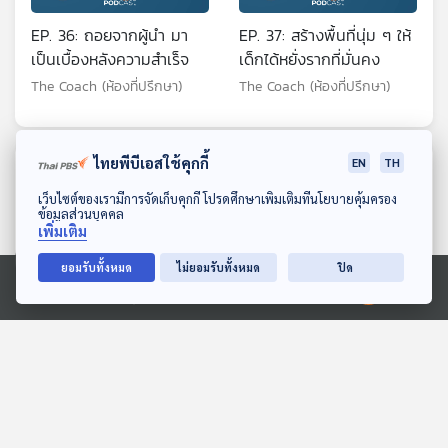
EP. 36: ถอยจากผู้นำ มา
EP. 37: สร้างพื้นที่นุ่ม ๆ ให้
เป็นเบื้องหลังความสำเร็จ
เด็กได้หยั่งรากที่มั่นคง
The Coach (ห้องที่ปรึกษา)
The Coach (ห้องที่ปรึกษา)
ไทยพีบีเอสใช้คุกกี้
EN
TH
ตอนที่เกี่ยวข้อง
ดาวน์โหลด Thai PBS Podcast Application
เว็บไซต์ของเรามีการจัดเก็บคุกกี้ โปรดศึกษาเพิ่มเติมที่นโยบายคุ้มครอง
ข้อมูลส่วนบุคคล
เพิ่มเติม
ยอมรับทั้งหมด
ไม่ยอมรับทั้งหมด
ปิด
Ⓒ 2020 องค์การกระจายเสียงและแพร่ภาพสาธารณะแห่งประเทศไทย
EP. 126: วันละตอนของ
EP. 121: คำว่า "ลอง" สำคัญ
ความสำเร็จ - หนุ่ย การ
อย่างไรกับชีวิตของเต๋อ
ตลาดวันละตอน
นวพล ? - นวพล ธำรง
Made My Day วันนี้ดีที่สุด
Made My Day วันนี้ดีที่สุด