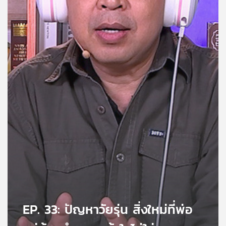
คุณ
เพลง
บทความ
ข่าว
และ
กิจกรรม
เกี่ยว
กับ
เรา
EP. 33: ปัญหาวัยรุ่น สิ่งใหม่ที่พ่อ