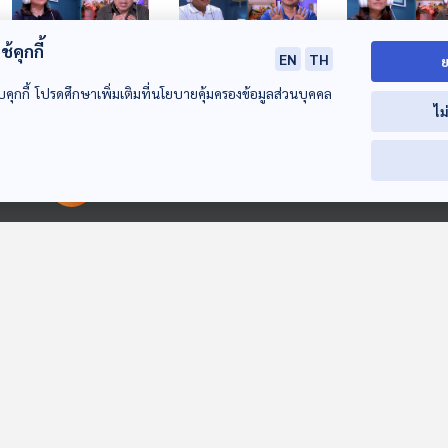
้คุกกี้
EN
TH
ย
บคุกกี้ โปรดศึกษาเพิ่มเติมที่นโยบายคุ้มครองข้อมูลส่วนบุคคล
EP. 37: สร้างพื้นที่นุ่ม
EP. 38: หยุดความ
EP. 39: ธรรมชา
ไม
ๆ ให้เด็กได้หยั่งรากที่
เกเร ด้วยพลังคำชม
การเรียนรู้ของเด
มั่นคง
ครูต้องเข้าใจ
The Coach (ห้องที่
The Coach (ห้องที่
The Coach (ห้องที
ปรึกษา)
ปรึกษา)
ปรึกษา)
00:00:00
00:00:00