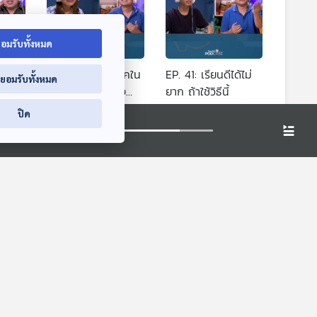
อมรับทั้งหมด
ติ
EP. 40: คลายล็อคใน
EP. 41: เรียนดีได้ไม่
่ยอมรับทั้งหมด
็กที่
ใจ แก้จุดบอดทาง
ยาก ถ้าใช้วิธีนี้
อารมณ์
่
The Coach (ห้องที่
The Coach (ห้องที่
ปิด
ปรึกษา)
ปรึกษา)