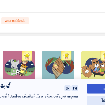
พระอาทิตย์ยิ้มแฉ่ง
้คุกกี้
EP. 1591: ช้างน้อยขี้
EP. 1592: นกกางเขน
EP. 1593: กระร
EN
TH
ย
หวง
จอมขี้เกียจ
น้อยในคืนที่ไฟด
บคุกกี้ โปรดศึกษาเพิ่มเติมที่นโยบายคุ้มครองข้อมูลส่วนบุคคล
พระอาทิตย์ยิ้มแฉ่ง
พระอาทิตย์ยิ้มแฉ่ง
พระอาทิตย์ยิ้มแฉ่ง
ไม