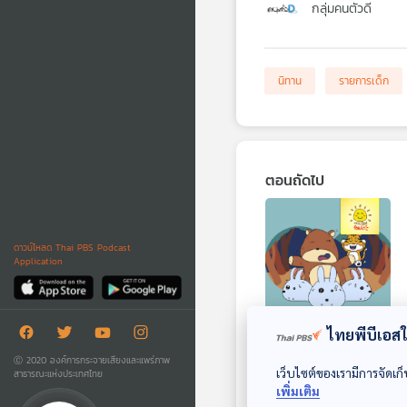
กลุ่มคนตัวดี
นิทาน
รายการเด็ก
ตอนถัดไป
ดาวน์โหลด Thai PBS Podcast
Application
ไทยพีบีเอสใช
EP. 1590: กระต่าย
Ⓒ 2020 องค์การกระจายเสียงและแพร่ภาพ
น้อยจอมแก่น
เว็บไซต์ของเรามีการจัดเก็
สาธารณะแห่งประเทศไทย
พระอาทิตย์ยิ้มแฉ่ง
เพิ่มเติม