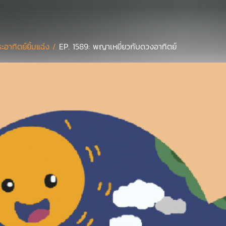
ะอาทิตย์ยิ้มแฉ่ง /
EP. 1589: พญาเหยี่ยวกับดวงอาทิตย์