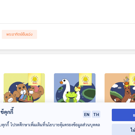
พระอาทิตย์ยิ้มแฉ่ง
้คุกกี้
EN
TH
ย
EP. 1593: กระรอก
EP. 1594: ลูกกบจอม
EP. 1595: ม้าน้
บคุกกี้ โปรดศึกษาเพิ่มเติมที่นโยบายคุ้มครองข้อมูลส่วนบุคคล
น้อยในคืนที่ไฟดับ
โม้
หนูจี๊ด
ไม