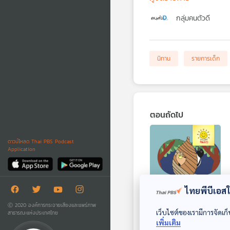
กลุ่มคนตัวดี
นิทาน
รายการเด็ก
ตอนถัดไป
ดาวน์โหลด Thai PBS Podcast
Application
ไทยพีบีเอสใช
EP. 1592: นกกางเขน
Ⓒ 2020 องค์การกระจายเสียงและแพร่ภาพ
เว็บไซต์ของเรามีการจัดเก็
สาธารณะแห่งประเทศไทย
จอมขี้เกียจ
เพิ่มเติม