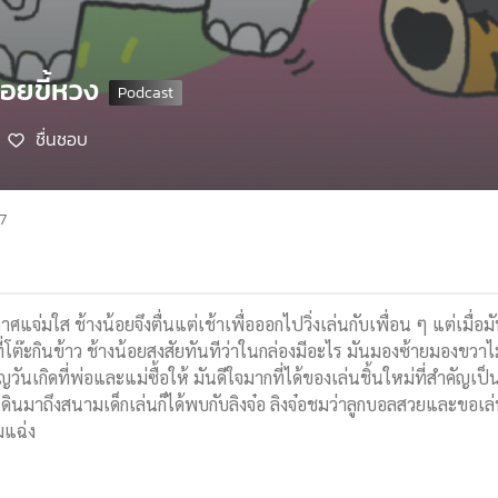
้อยขี้หวง
ชื่นชอบ
7
าศแจ่มใส ช้างน้อยจึงตื่นแต่เช้าเพื่อออกไปวิ่งเล่นกับเพื่อน ๆ แต่เม
ี่โต๊ะกินข้าว ช้างน้อยสงสัยทันทีว่าในกล่องมีอะไร มันมองซ้ายมองขวาไม่
ัญวันเกิดที่พ่อและแม่ซื้อให้ มันดีใจมากที่ได้ของเล่นชิ้นใหม่ที่สำคัญเ
ินมาถึงสนามเด็กเล่นก็ได้พบกับลิงจ๋อ ลิงจ๋อชมว่าลูกบอลสวยและขอเล่น
มแฉ่ง