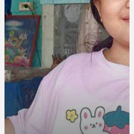
คุณ
เพลง
บทความ
ข่าว
และ
กิจกรรม
เกี่ยว
กับ
เรา