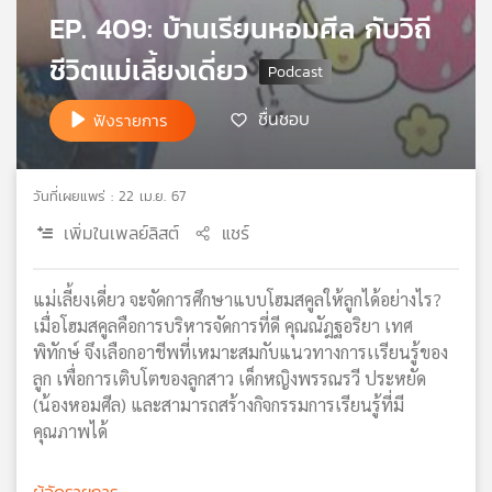
EP. 409: บ้านเรียนหอมศีล กับวิถี
เครือ
ข่าย
ชีวิตแม่เลี้ยงเดี่ยว
วิทยุ
ไทย
ชื่นชอบ
ฟังรายการ
พี
บี
เอส
วันที่เผยแพร่ : 22 เม.ย. 67
เพิ่มในเพลย์ลิสต์
แชร์
แผนที่
วิทยุ
แม่เลี้ยงเดี่ยว จะจัดการศึกษาแบบโฮมสคูลให้ลูกได้อย่างไร?
เครือ
ข่าย
เมื่อโฮมสคูลคือการบริหารจัดการที่ดี คุณณัฎฐอริยา เทศ
พิทักษ์ จึงเลือกอาชีพที่เหมาะสมกับแนวทางการเเรียนรู้ของ
ลูก เพื่อการเติบโตของลูกสาว เด็กหญิงพรรณรวี ประหยัด
(น้องหอมศีล) และสามารถสร้างกิจกรรมการเรียนรู้ที่มี
คุณภาพได้
ผู้จัดรายการ