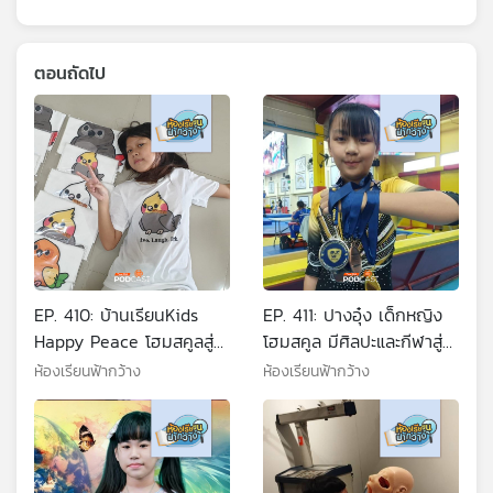
ตอนถัดไป
EP. 410: บ้านเรียนKids
EP. 411: ปางอุ๋ง เด็กหญิง
Happy Peace โฮมสคูลสู่
โฮมสคูล มีศิลปะและกีฬาสู่
ค้นพบแนวทางตนเอง
เป้าหมายการเติบโต
ห้องเรียนฟ้ากว้าง
ห้องเรียนฟ้ากว้าง