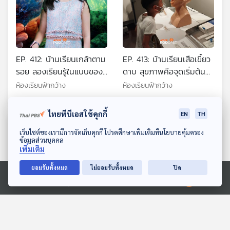
EP. 412: บ้านเรียนเกล้าตาม
EP. 413: บ้านเรียนเสือเขี้ยว
รอย ลองเรียนรู้ในแบบของ
ดาบ สุขภาพคือจุดเริ่มต้น
ตนเอง
การเรียนรู้ที่ดี
ห้องเรียนฟ้ากว้าง
ห้องเรียนฟ้ากว้าง
ไทยพีบีเอสใช้คุกกี้
EN
TH
ตอนที่เกี่ยวข้อง
ดาวน์โหลด Thai PBS Podcast Application
เว็บไซต์ของเรามีการจัดเก็บคุกกี้ โปรดศึกษาเพิ่มเติมที่นโยบายคุ้มครอง
ข้อมูลส่วนบุคคล
เพิ่มเติม
ยอมรับทั้งหมด
ไม่ยอมรับทั้งหมด
ปิด
Ⓒ 2020 องค์การกระจายเสียงและแพร่ภาพสาธารณะแห่งประเทศไทย