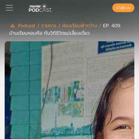
เข้าสู่ระบบ
Podcast /
รายการ /
ห้องเรียนฟ้ากว้าง /
EP. 409:
บ้านเรียนหอมศีล กับวิถีชีวิตแม่เลี้ยงเดี่ยว
Podcast
เพล
ย์
ลิ
สต์
แนะนำ
เพล
ย์
ลิ
สต์
ของ