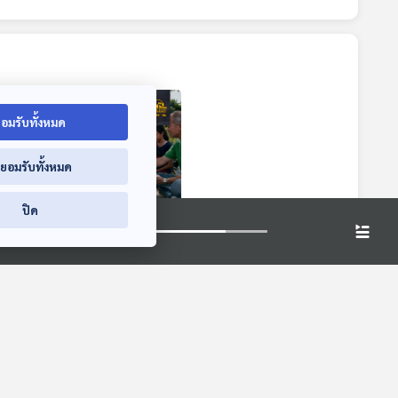
อมรับทั้งหมด
่ยอมรับทั้งหมด
ปิด
าก
EP. 48: สร้างวินัย
่
การกินแบบไม่เอาท์
าพดี
เข้ากับโลกยุคปัจจุบัน
dcast
Deschooling Podcast