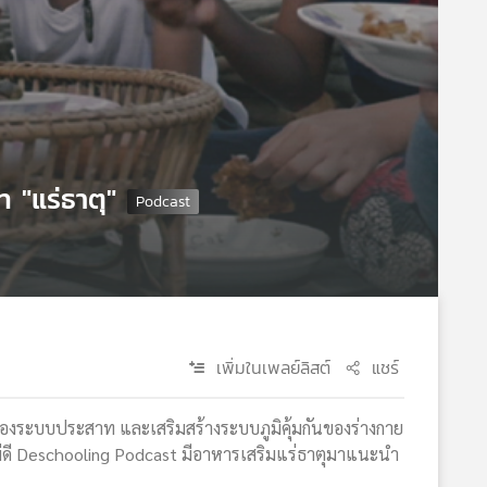
"แร่ธาตุ"
เพิ่มในเพลย์ลิสต์
แชร์
งระบบประสาท และเสริมสร้างระบบภูมิคุ้มกันของร่างกาย
่ดี Deschooling Podcast มีอาหารเสริมแร่ธาตุมาแนะนำ