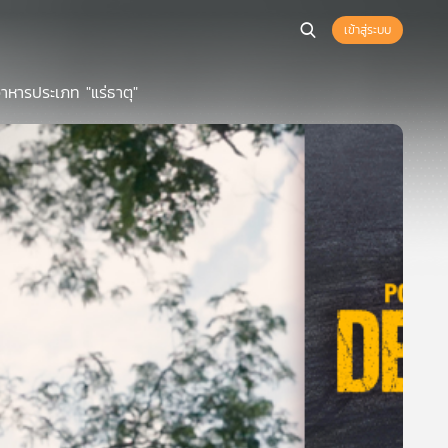
เข้าสู่ระบบ
หารประเภท "แร่ธาตุ"