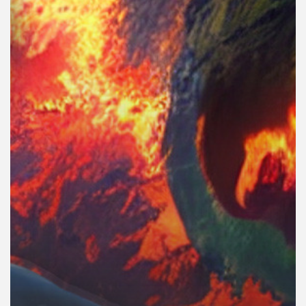
คุณ
เพลง
บทความ
ข่าว
และ
กิจกรรม
เกี่ยว
กับ
เรา