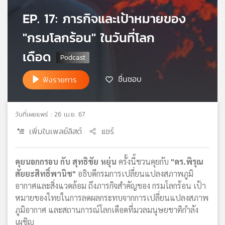
เครือ
EP. 17: ภารกิจและเป้าหมายของ
ข่าย
วิทยุ
"กรมโลกร้อน" ในวันที่โลก
ไทย
เดือด
พี
บี
เอส
ชื่นชอบ
ฟังรายการ
วันที่เผยแพร่ : 26 เม.ย. 67
แผนที่
วิทยุ
เพิ่มในเพลย์ลิสต์
แชร์
เครือ
ข่าย
คุยนอกกรอบ กับ สุทธิชัย หยุ่น
ครั้งนี้ชวนคุยกับ
"ดร.พิรุณ
สัยยะสิทธิ์พานิช"
อธิบดีกรมการเปลี่ยนแปลงสภาพภูมิ
อากาศและสิ่งแวดล้อม ถึงภารกิจสำคัญของ กรมโลกร้อน เป้า
หมายของไทยในการลดผลกระทบจากการเปลี่ยนแปลงสภาพ
ภูมิอากาศ และสถานการณ์โลกเดือดที่มวลมนุษยชาติกำลัง
เผชิญ