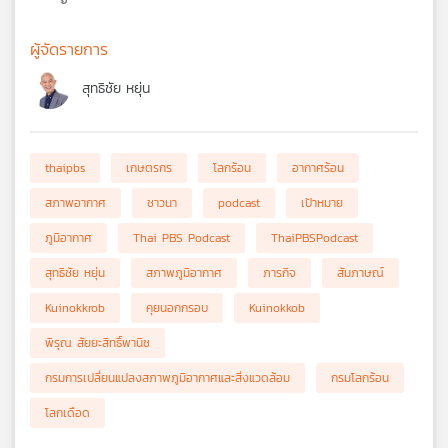
ผู้จัดรายการ
สุทธิชัย หยุ่น
thaipbs
เกษตรกร
โลกร้อน
อากาศร้อน
สภาพอากาศ
ชาวนา
podcast
เป้าหมาย
ภูมิอากาศ
Thai PBS Podcast
ThaiPBSPodcast
สุทธิชัย หยุ่น
สภาพภูมิอากาศ
ภารกิจ
สัมภาษณ์
Kuinokkrob
คุยนอกกรอบ
Kuinokkob
พิรุณ สัยยะสิทธิ์พานิช
กรมการเปลี่ยนแปลงสภาพภูมิอากาศและสิ่งแวดล้อม
กรมโลกร้อน
โลกเดือด