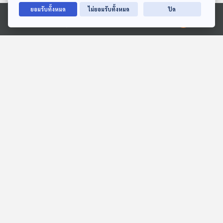
ยอมรับทั้งหมด
ไม่ยอมรับทั้งหมด
ปิด
Ⓒ 2020 องค์การกระจายเสียงและแพร่ภาพสาธารณะแห่งประเทศไทย
EP. 110: วัดใจ "สภาฯ" ถก
EP. 70: ย้อนเส้นทางชีวิต
วาระด่วน "ส่งตัว" สส.ชน
จริงที่ยิ่งกว่าละครของ
นพัฒฐ์ ให้ดีเอสไอ ?
“มนต์สิทธิ์ คำสร้อย”
ตอบโจทย์
นักผจญเพลง Podcast