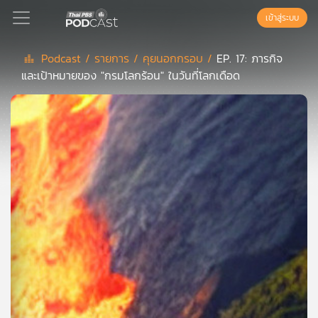
เข้าสู่ระบบ
Podcast /
รายการ /
คุยนอกกรอบ /
EP. 17: ภารกิจ
และเป้าหมายของ "กรมโลกร้อน" ในวันที่โลกเดือด
Podcast
เพล
ย์
ลิ
สต์
แนะนำ
เพล
ย์
ลิ
สต์
ของ