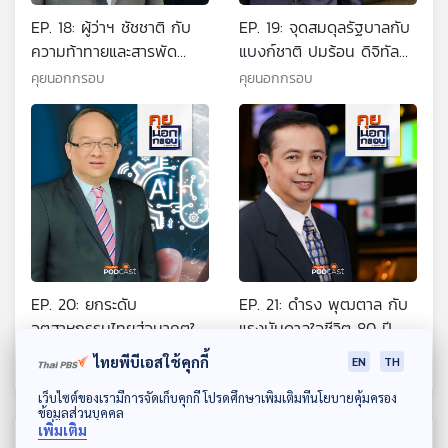
EP. 18: ผู้ว่าฯ ชัชชาติ กับ
EP. 19: จุดสมดุลรัฐบาลกับ
ความท้าทายและสารพัด
แบงก์ชาติ ปมร้อน ดิจิทัล
ปัญหาเมือง
วอลเล็ตกับอัตราดอกเบี้ย
คุยนอกกรอบ
คุยนอกกรอบ
EP. 20: ยกระดับ
EP. 21: ดำรง พุฒตาล กับ
อุตสาหกรรมไทยสู่อนาคตให้
แรงบันดาลใจชีวิต 80 ปี
ทันต่อโลกที่เปลี่ยนแปลง
จากสื่อสู่การเมือง
คุยนอกกรอบ
คุยนอกกรอบ
ไทยพีบีเอสใช้คุกกี้
EN
TH
ดาวน์โหลด Thai PBS Podcast Application
เว็บไซต์ของเรามีการจัดเก็บคุกกี้ โปรดศึกษาเพิ่มเติมที่นโยบายคุ้มครอง
ข้อมูลส่วนบุคคล
เพิ่มเติม
ตอนที่เกี่ยวข้อง