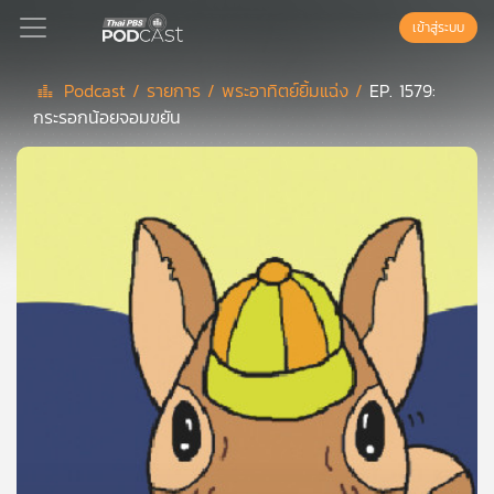
เข้าสู่ระบบ
Podcast /
รายการ /
พระอาทิตย์ยิ้มแฉ่ง /
EP. 1579:
กระรอกน้อยจอมขยัน
Podcast
เพล
ย์
ลิ
สต์
แนะนำ
เพล
ย์
ลิ
สต์
ของ