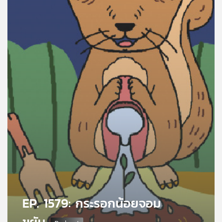
คุณ
เพลง
บทความ
ข่าว
และ
กิจกรรม
เกี่ยว
กับ
เรา
EP. 1579: กระรอกน้อยจอม
ขยัน