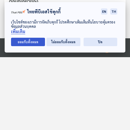
ตอนที่เกี่ยวข้อง
ไทยพีบีเอสใช้คุกกี้
EN
TH
ดาวน์โหลด Thai PBS Podcast Application
เว็บไซต์ของเรามีการจัดเก็บคุกกี้ โปรดศึกษาเพิ่มเติมที่นโยบายคุ้มครอง
ข้อมูลส่วนบุคคล
เพิ่มเติม
ยอมรับทั้งหมด
ไม่ยอมรับทั้งหมด
ปิด
Ⓒ 2020 องค์การกระจายเสียงและแพร่ภาพสาธารณะแห่งประเทศไทย
EP. 13: ล่องไพร เทวรูปชาว
EP. 14: ทุ่งมหาราช
อินคา
ห้องสมุดหลังไมค์
ห้องสมุดหลังไมค์