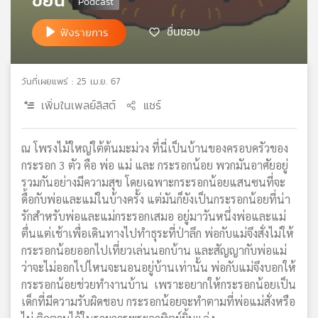
เครือ
ชื่นชอบ
ข่าย
ฟังรายการ
วิทยุ
ไทย
พี
วันที่เผยแพร่ : 25 เม.ย. 67
บี
เพิ่มในเพลย์ลิสต์
แชร์
เอส
ณ โพรงไม้ใหญ่ใต้ต้นมะม่วง ที่นี่เป็นบ้านของครอบครัวของ
แผนที่
กระรอก 3 ตัว คือ พ่อ แม่ และ กระรอกน้อย พวกมันอาศัยอยู่
วิทยุ
รวมกันอย่างมีความสุข โดยเฉพาะกระรอกน้อยแสนซนที่จะ
เครือ
ดื้อกับพ่อและแม่ในบ้างครั้ง แต่มันก็ยังเป็นกระรอกน้อยที่น่า
ข่าย
รักสำหรับพ่อและแม่กระรอกเสมอ อยู่มาวันหนึ่งพ่อและแม่
ตื่นแต่เช้าเพื่อเดินทางไปทำธุระที่ป่าลึก พ่อกับแม่จึงสั่งไม่ให้
กระรอกน้อยออกไปเที่ยวเล่นนอกบ้าน และสัญญากับพ่อแม่
ว่าจะไม่ออกไปไหนจะนอนอยู่บ้านเท่านั้น พ่อกับแม่จึงบอกให้
กระรอกน้อยช่วยทำงานบ้าน เพราะอยากให้กระรอกน้อยเป็น
เด็กที่มีความรับผิดชอบ กระรอกน้อยจะทำตามที่พ่อแม่สั่งหรือ