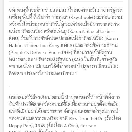
บทเพลงที่ลอยข้ามชายแดนแม่น้ำเมย-สาละวินมาจากรัฐกระ
เหรี่ยง พื้นที่ ที่เรียกว่า "กอทูเล" (Kawthoolei) สะท้อน ความ
หวังครั้งใหม่ของคนชาติพันธุ์กระเหรี่ยงเมื่อมีข่าวว่าสหภาพ
แห่งชาติกะเหรี่ยง หรือเคเอ็นยู (Karen National Union –
KNU) ร่วมกับกองกำลังปลดปล่อยแห่งชาติกะเหรี่ยง (Karen
National Liberation Army-KNLA) และ กองทัพประชาชน
(People’s Defense Force-PDF) ที่สามารถเข้ายึดฐาน
ทหารของสภาบริหารแห่งรัฐพม่า (SAC) ในพื้นที่เศรษฐกิจ
ชายแดนไทย-เมียนมาได้ซึ่งอาจจะนำไปสู่การเปลี่ยนแปลง
อีกหลายประการในประเทศเมียนมา
.
เพลงดนตรีวิถีอาเซียน ตอนนี้ นำบทเพลงที่ทำหน้าที่ทั้งการ
บันทึกประวัติศาสตร์สงครามที่ยืดเยื้อยาวนานมาตั้งแต่สมัย
แรกที่เมียนมาได้เอกราชจาก อังกฤษ และตอกย้ำอุดมการณ์
ของคนหนุ่มสาวกระเหรี่ยง อาทิ Kaw Thoo Lei Po (ร้องโดย
Happy Poe), 1949 (ร้องโดย A Chai), Forever