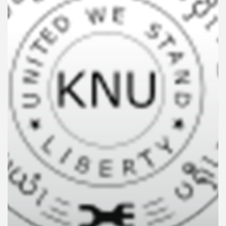
คุณ
เพลง
บทความ
ข่าว
และ
กิจกรรม
เกี่ยว
กับ
เรา