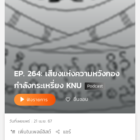
เครือ
ข่าย
วิทยุ
ไทย
พี
บี
เอส
EP. 264: เสียงแห่งความหวังกอง
แผนที่
วิทยุ
กำลังกระเหรี่ยง KNU
เครือ
ข่าย
ชื่นชอบ
ฟังรายการ
วันที่เผยแพร่ : 21 เม.ย. 67
เพิ่มในเพลย์ลิสต์
แชร์