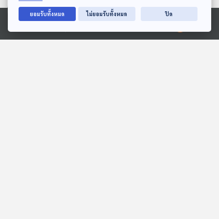
EP. 267: เพลงสดุดี ไกสอน
EP. 268: ประวัติศาสตร์ล้าน
ยอมรับทั้งหมด
ไม่ยอมรับทั้งหมด
ปิด
พมวิหาน และ เจ้าสุภานุวงศ์
ช้างในเสียงเพลง
Ⓒ 2020 องค์การกระจายเสียงและแพร่ภาพสาธารณะแห่งประเทศไทย
เพลงดนตรีวิถีอาเซียน
เพลงดนตรีวิถีอาเซียน
ตอนที่เกี่ยวข้อง
EP. 79: เสียงของความสุข
EP. 232: น้ำพริก
ในวันที่ฝันเป็นจริงของ ว่าน
วัฒนธรรมร่วมแห่งอาเซียน
ธนกฤต X อะตอม ชนกันต์
ตอนที่ 2
นักผจญเพลง Podcast
เล่ารอบโลก