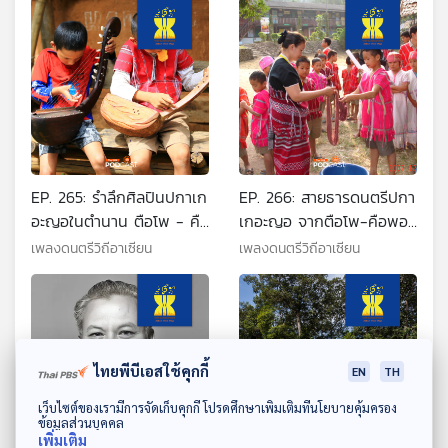
EP. 265: รำลึกศิลปินปกาเก
EP. 266: สายธารดนตรีปกา
อะญอในตำนาน ตือโพ - คือ
เกอะญอ จากตือโพ-คือพอสู่
พอ
คนรุ่นใหม่
เพลงดนตรีวิถีอาเซียน
เพลงดนตรีวิถีอาเซียน
ไทยพีบีเอสใช้คุกกี้
EN
TH
ดาวน์โหลด Thai PBS Podcast Application
เว็บไซต์ของเรามีการจัดเก็บคุกกี้ โปรดศึกษาเพิ่มเติมที่นโยบายคุ้มครอง
ข้อมูลส่วนบุคคล
เพิ่มเติม