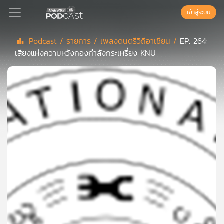
เข้าสู่ระบบ
Podcast /
รายการ /
เพลงดนตรีวิถีอาเซียน /
EP. 264:
เสียงแห่งความหวังกองกำลังกระเหรี่ยง KNU
Podcast
เพล
ย์
ลิ
สต์
แนะนำ
เพล
ย์
ลิ
สต์
ของ