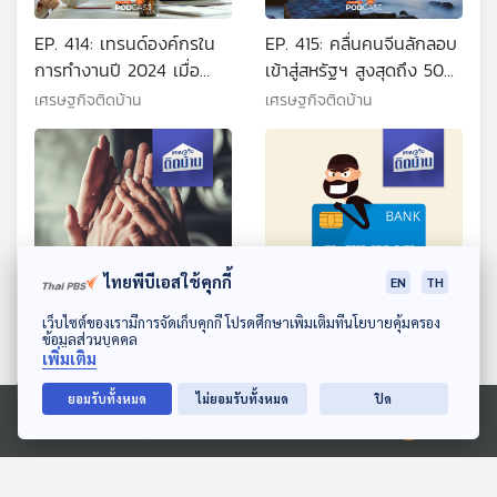
EP. 414: เทรนด์องค์กรใน
EP. 415: คลื่นคนจีนลักลอบ
การทำงานปี 2024 เมื่อ
เข้าสู่สหรัฐฯ สูงสุดถึง 50
แรงงานรุ่นใหม่ต้องการ
เท่า
เศรษฐกิจติดบ้าน
เศรษฐกิจติดบ้าน
มากกว่าแค่เงินเดือน
ไทยพีบีเอสใช้คุกกี้
EN
TH
ดาวน์โหลด Thai PBS Podcast Application
เว็บไซต์ของเรามีการจัดเก็บคุกกี้ โปรดศึกษาเพิ่มเติมที่นโยบายคุ้มครอง
ข้อมูลส่วนบุคคล
EP. 416: ทำไมคนรุ่นใหม่
EP. 417: รู้ทันมิจฉาชีพ
เพิ่มเติม
ต้องการ Empathy ในที่
หลอกดูดเงินบัตรเครดิต
ทำงาน
ยอมรับทั้งหมด
ไม่ยอมรับทั้งหมด
ปิด
เศรษฐกิจติดบ้าน
เศรษฐกิจติดบ้าน
Ⓒ 2020 องค์การกระจายเสียงและแพร่ภาพสาธารณะแห่งประเทศไทย