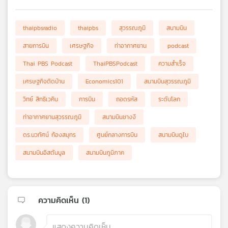
thaipbsradio
thaipbs
สุวรรณภูมิ
สนามบิน
สายการบิน
เศรษฐกิจ
ท่าอากาศยาน
podcast
Thai PBS Podcast
ThaiPBSPodcast
ความสำเร็จ
เศรษฐกิจติดบ้าน
Economics101
สนามบินสุวรรณภูมิ
วิทย์ สิทธิเวคิน
การบิน
ถอดรหัส
ระดับโลก
ท่าอากาศยานสุวรรณภูมิ
สนามบินชางงี
ดร.นวทัศน์ ก้องสมุทร
ศูนย์กลางการบิน
สนามบินดูไบ
สนามบินอิสตันบูล
สนามบินภูมิภาค
ความคิดเห็น (
1
)