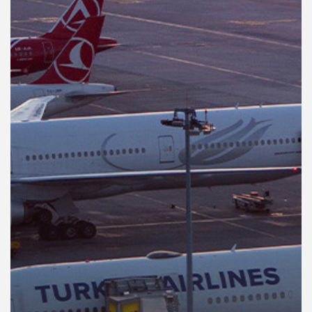
คุณ
เพลง
บทความ
ข่าว
และ
กิจกรรม
เกี่ยว
กับ
เรา