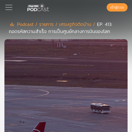
เข้าสู่ระบบ
Podcast /
รายการ /
เศรษฐกิจติดบ้าน /
EP. 413:
ถอดรหัสความสำเร็จ การเป็นศูนย์กลางการบินของโลก
Podcast
เพล
ย์
ลิ
สต์
แนะนำ
เพล
ย์
ลิ
สต์
ของ