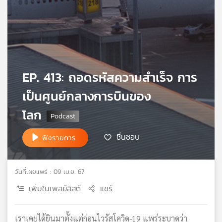
เครือ
ข่าย
วิทยุ
ไทย
พี
บี
EP. 413: ถอดรหัสความสำเร็จ การ
เอส
เป็นศูนย์กลางการบินของ
โลก
แผนที่
วิทยุ
เครือ
ชื่นชอบ
ฟังรายการ
ข่าย
วันที่เผยแพร่ : 09 เม.ย. 67
เพิ่มในเพลย์ลิสต์
แชร์
เราเคยได้ยินมาตั้งแต่ก่อนไวรัสโควิด-19 แพร่ระบาดว่า