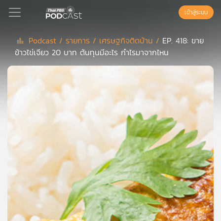
เข้าสู่ระบบ
Podcast /
รายการ /
เศรษฐกิจติดบ้าน /
EP. 418: ขาย
ข้าวไข่เจียว 20 บาท ต้นทุนมีอะไร กำไรมาจากไหน
Podcast
เพล
ย์
ลิ
สต์
แนะนำ
เพล
ย์
ลิ
สต์
ของ