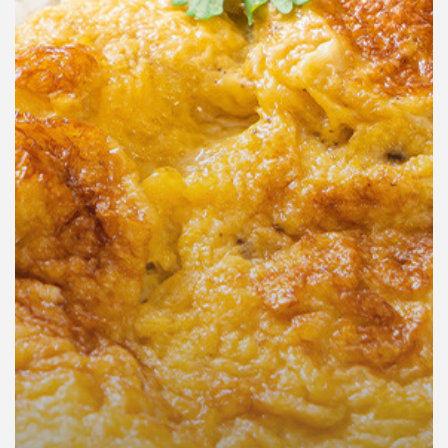
คุณ
เพลง
บทความ
ข่าว
และ
กิจกรรม
เกี่ยว
กับ
เรา