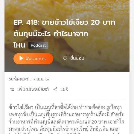
เครือ
ข่าย
EP. 418: ขายข้าวไข่เจียว 20 บาท
วิทยุ
ไทย
ต้นทุนมีอะไร กำไรมาจาก
พี
บี
ไหน
เอส
ชื่นชอบ
ฟังรายการ
แผนที่
วิทยุ
วันที่เผยแพร่ : 17 เม.ย. 67
เครือ
ข่าย
เพิ่มในเพลย์ลิสต์
แชร์
ข้าวไข่เจียว
เป็นเมนูที่หาซื้อได้ง่าย ทำขายก็คล่อง ถูกใจทุก
เพศทุกวัย เป็นเมนูพื้นฐานที่ร้านอาหารทุกร้านต้องมี สำหรับ
ร้านอาหารที่ทำเมนูนี้และคิดราคาเพียงแค่ 20 บาท เอากำไร
มาจากส่วนไหน ต้นทุนมีอะไรบ้าง ดร.วิทย์ สิทธิเวคิน และ