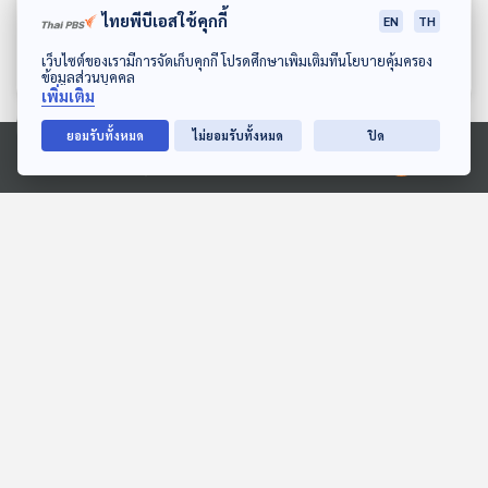
ไทยพีบีเอสใช้คุกกี้
ยังวางใจในการใช้งานหรือไม่
ทำไมต้องใช้อินฟลูเอนเซอร์
EN
TH
เศรษฐกิจติดบ้าน
เศรษฐกิจติดบ้าน
ดาวน์โหลด Thai PBS Podcast Application
เว็บไซต์ของเรามีการจัดเก็บคุกกี้ โปรดศึกษาเพิ่มเติมที่นโยบายคุ้มครอง
ข้อมูลส่วนบุคคล
เพิ่มเติม
ยอมรับทั้งหมด
ไม่ยอมรับทั้งหมด
ปิด
ตอนที่เกี่ยวข้อง
Ⓒ 2020 องค์การกระจายเสียงและแพร่ภาพสาธารณะแห่งประเทศไทย
EP. 140: ทยิดา จันทร์คำ |
EP. 124: สมมุติว่า! | Super
รอบ 10.00 | วันเด็ก 2569
Ambassador ประเทศไทย
ไปทั่วโลก !!
Podcaster ตัวน้อย
สมมุติว่า