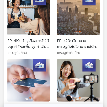
EP. 419: ทำธุรกิจอย่างไรให้
EP. 420: เวียดนาม
มีลูกค้าใหม่เพิ่ม ลูกค้าเดิม
เศรษฐกิจโตไว แต่รายได้คน
บอกต่อ
รุ่นใหม่ไม่พอใช้
เศรษฐกิจติดบ้าน
เศรษฐกิจติดบ้าน
EP. 421: บัตรเครดิต ตอนนี้
EP. 422: ทำธุรกิจทุกวันนี้