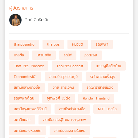
ผู้จัดรายการ
วิทย์ สิทธิเวคิน
thaipbsradio
thaipbs
หมอชิต
รถไฟฟ้า
บางซื่อ
เศรษฐกิจ
รถไฟ
podcast
Thai PBS Podcast
ThaiPBSPodcast
เศรษฐกิจติดบ้าน
Economics101
สนามบินสุวรรณภูมิ
รถไฟความเร็วสูง
สถานีกลางบางซื่อ
วิทย์ สิทธิเวคิน
รถไฟฟ้าสายสีแดง
รถไฟฟ้าใต้ดิน
จุฑาพงศ์ แซ่ตั้ง
Render Thailand
สถานีกรุงเทพอภิวัฒน์
สถานีรถไฟบางซื่อ
MRT บางซื่อ
สถานีขนส่ง
สถานีขนส่งผู้โดยสารกรุงเทพ
สถานีขนส่งหมอชิต
สถานีขนส่งสายใต้ใหม่