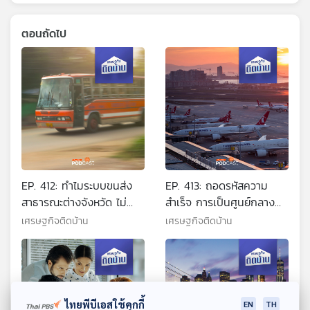
ตอนถัดไป
EP. 412: ทำไมระบบขนส่ง
EP. 413: ถอดรหัสความ
สาธารณะต่างจังหวัด ไม่
สำเร็จ การเป็นศูนย์กลาง
เติบโต
การบินของโลก
เศรษฐกิจติดบ้าน
เศรษฐกิจติดบ้าน
ไทยพีบีเอสใช้คุกกี้
EN
TH