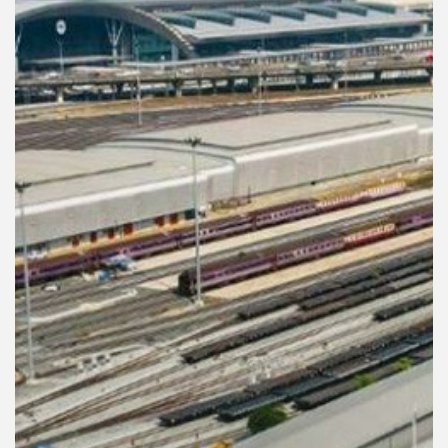
คุณ
เพลง
บทความ
ข่าว
และ
กิจกรรม
เกี่ยว
กับ
เรา