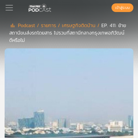
เข้าสู่ระบบ
Podcast /
รายการ /
เศรษฐกิจติดบ้าน /
EP. 411: ย้าย
สถานีขนส่งรถโดยสาร ไปรวมที่สถานีกลางกรุงเทพอภิวัฒน์
Podcast
ดีหรือไม่
เพล
ย์
ลิ
สต์
แนะนำ
เพล
ย์
ลิ
สต์
ของ