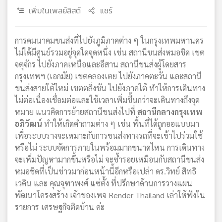
เพิ่มในเพลย์ลิสต์
แชร์
การคมนาคมขนส่งที่ไปยังภูมิภาคต่าง ๆ ในกรุงเทพมหานคร
ไม่ได้มีศูนย์รวมอยู่จุดใดจุดหนึ่ง เช่น สถานีขนส่งหมอชิด เขต
จตุจักร ไปยังภาคเหนือและอีสาน สถานีขนส่งผู้โดยสาร
กรุงเทพฯ (เอกมัย) เขตคลองเตย ไปยังภาคตะวัน และสถานี
ขนส่งสายใต้ใหม่ เขตตลิ่งชัน ไปยังภาคใต้ ทำให้การเดินทาง
ไม่ต่อเนื่องเชื่อมต่อและใช้เวลาเพิ่มขึ้นกว่าจะเดินทางถึงจุด
หมาย แนวคิดการย้ายสถานีขนส่งไปที่
สถานีกลางกรุงเทพ
อภิวัฒน์
ทำให้เกิดคำถามต่าง ๆ เช่น พื้นที่ได้ถูกออแบบมา
เพื่อระบบรางจะเหมาะกับการขนส่งทางรถที่จะเข้าไปร่วมใช้
หรือไม่ ระบบจัดการภายในพร้อมมากขนาดไหน การเดินทาง
จะเพิ่มปัญหามากขึ้นหรือไม่ จะซ้ำรอยเหมือนกับสถานีขนส่ง
หมอชิดที่เป็นข่าวมาก่อนหน้านี้อีกหรือเปล่า ดร.วิทย์ สิทธิ
เวคิน และ คุณจุฑาพงศ์ แซ่ตั้ง ที่ปรึกษาด้านการวางแผน
พัฒนาโครงสร้าง เจ้าของเพจ Render Thailand เล่าให้ฟังใน
รายการ เศรษฐกิจติดบ้าน ค่ะ