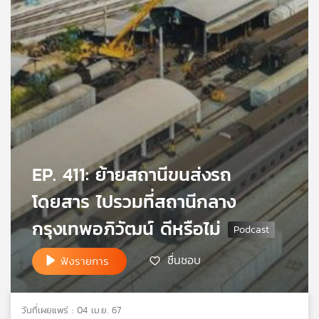
เครือ
ข่าย
วิทยุ
ไทย
พี
บี
เอส
แผนที่
EP. 411: ย้ายสถานีขนส่งรถ
วิทยุ
เครือ
โดยสาร ไปรวมที่สถานีกลาง
ข่าย
กรุงเทพอภิวัฒน์ ดีหรือไม่
ชื่นชอบ
ฟังรายการ
วันที่เผยแพร่ : 04 เม.ย. 67