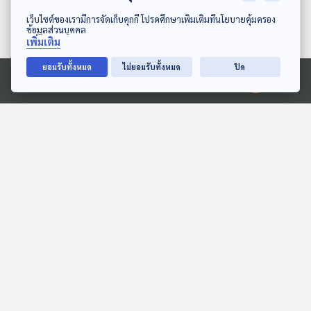
ดาวน์โหลด Thai PBS Podcast Application
เว็บไซต์ของเรามีการจัดเก็บคุกกี้ โปรดศึกษาเพิ่มเติมที่นโยบายคุ้มครอง
ข้อมูลส่วนบุคคล
เพิ่มเติม
EP. 414: เทรนด์องค์กรใน
EP. 415: คลื่นคนจีนลักลอบ
ยอมรับทั้งหมด
ไม่ยอมรับทั้งหมด
ปิด
การทำงานปี 2024 เมื่อ
เข้าสู่สหรัฐฯ สูงสุดถึง 50
Ⓒ 2020 องค์การกระจายเสียงและแพร่ภาพสาธารณะแห่งประเทศไทย
แรงงานรุ่นใหม่ต้องการ
เท่า
เศรษฐกิจติดบ้าน
เศรษฐกิจติดบ้าน
มากกว่าแค่เงินเดือน
ตอนที่เกี่ยวข้อง