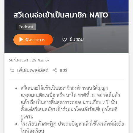
เครือ
สวีเดนจ่อเข้าเป็นสมาชิก NATO
ข่าย
วิทยุ
ไทย
พี
ชื่นชอบ
บี
ฟังรายการ
เอส
วันที่เผยแพร่ : 29 ก.พ. 67
แผนที่
เพิ่มในเพลย์ลิสต์
แชร์
วิทยุ
เครือ
ข่าย
สวีเดนจะได้เข้าเป็นสมาชิกองค์การสนธิสัญญา
แอตแลนติกเหนือ หรือ นาโต ชาติที่ 32 อย่างเต็มตัว
แล้ว ถือเป็นการสิ้นสุดการรอคอยนานเกือบ 2 ปี นับ
ตั้งแต่สวีเดนสมัครเข้าร่วมนาโตหลังรัสเซียบุกโจมตี
ยูเครน
โรงเรียนทั่วสหรัฐฯ ประสบปัญหาเด็กใช้โทรศัพท์มือถือ
ในห้องเรียน