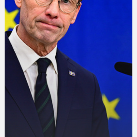
คุณ
เพลง
บทความ
ข่าว
และ
กิจกรรม
เกี่ยว
กับ
เรา