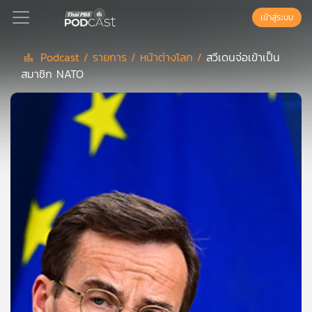
เข้าสู่ระบบ
Podcast /
รายการ /
หน้าต่างโลก /
สวีเดนจ่อเข้าเป็น
สมาชิก NATO
Podcast
เพล
ย์
ลิ
สต์
แนะนำ
เพล
ย์
ลิ
สต์
ของ