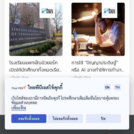
ทางการบิน
โรงเรียนแพทย์ในนิวยอร์ก
การใช้ "ปัญญาประดิษฐ์"
เปิดให้นักศึกษาทั้งหมดเรียน
หรือ AI อาจทำให้การทำงาน
ฟรี หลังได้เงินบริจาค
4 วัน/สัปดาห์ทำได้จริง
หน้าต่างโลก
หน้าต่างโลก
1,000 ล้านดอลลาร์สหรัฐฯ
ไทยพีบีเอสใช้คุกกี้
EN
TH
ดาวน์โหลด Thai PBS Podcast Application
เว็บไซต์ของเรามีการจัดเก็บคุกกี้ โปรดศึกษาเพิ่มเติมที่นโยบายคุ้มครอง
ตอนที่เกี่ยวข้อง
ข้อมูลส่วนบุคคล
เพิ่มเติม
ยอมรับทั้งหมด
ไม่ยอมรับทั้งหมด
ปิด
Ⓒ 2020 องค์การกระจายเสียงและแพร่ภาพสาธารณะแห่งประเทศไทย