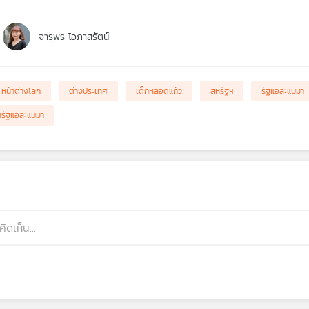
จารุพร โอภาสรัตน์
หน้าต่างโลก
ต่างประเทศ
เด็กหลอดแก้ว
สหรัฐฯ
รัฐแอละแบมา
รัฐแอละแบมา