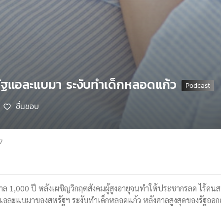
ัฐแอละแบมา ระงับทำเด็กหลอดแก้ว
ชื่นชอบ
7
กาล 1,000 ปี หลังเผชิญวิกฤตสังคมผู้สูงอายุจนทำให้ประชากรลด ไร้ค
อละแบมาของสหรัฐฯ ระงับทำเด็กหลอดแก้ว หลังศาลสูงสุดของรัฐออก