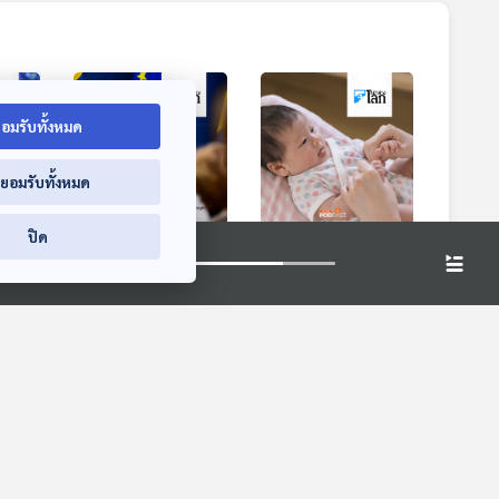
อมรับทั้งหมด
่ยอมรับทั้งหมด
ปิด
"เทย์
สวีเดนจ่อเข้าเป็น
จับตาชาติเอเชียรับมือ
บนัก
สมาชิก NATO
วิกฤตประชากรลด
 ส่วน
หน้าต่างโลก
หน้าต่างโลก
สียง
"