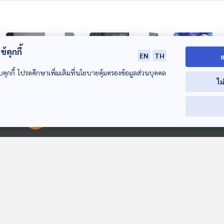
้คุกกี้
EN
TH
ย
บคุกกี้ โปรดศึกษาเพิ่มเติมที่นโยบายคุ้มครองข้อมูลส่วนบุคคล
ไม
ผลสำรวจนายจ้าง
DeepFake การตัด
ทฤษฏีสมคบคิด 
00:00:00
00:00:00
อเมริกัน 40% เลี่ยง
ต่อคลิป - เสียง จะ
เลอร์ สวิฟต์" ค
จ้างคน Gen Z
ถูกนำมาใช้ในการหา
อเมริกันฟุตบอล
หน้าต่างโลก
หน้าต่างโลก
หน้าต่างโลก
เสียงเลือกตั้งตลอดปี
หนึ่งของการหาเ
2024
หนุน "โจ ไบเดน