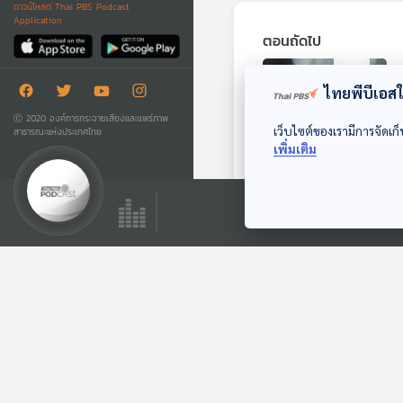
ดาวน์โหลด Thai PBS Podcast
Application
ตอนถัดไป
ไทยพีบีเอสใช
Ⓒ 2020 องค์การกระจายเสียงและแพร่ภาพ
เว็บไซต์ของเรามีการจัดเก็
สาธารณะแห่งประเทศไทย
เพิ่มเติม
Apple แนะเลี่ยงนำ
iPhone ลงแช่
ข้าวสาร
หน้าต่างโลก
ตอนที่เกี่ยวข้อง