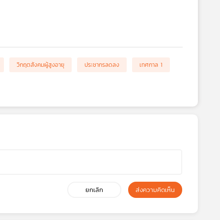
วิกฤตสังคมผู้สูงอายุ
ประชากรลดลง
เทศกาล 1
ยกเลิก
ส่งความคิดเห็น