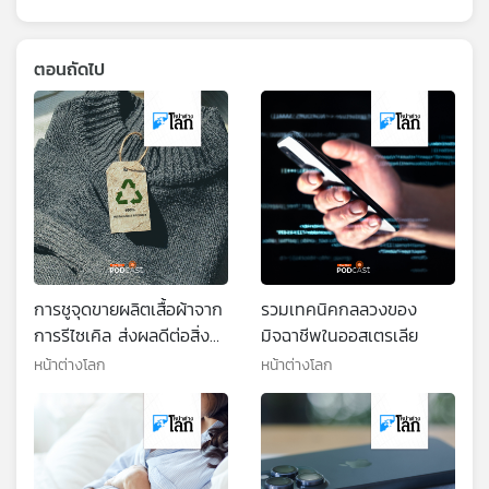
ตอนถัดไป
การชูจุดขายผลิตเสื้อผ้าจาก
รวมเทคนิคกลลวงของ
การรีไซเคิล ส่งผลดีต่อสิ่ง
มิจฉาชีพในออสเตรเลีย
แวดล้อมจริงหรือไม่
หน้าต่างโลก
หน้าต่างโลก