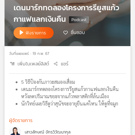
เดนมาร์กทดลองโครงการรียูสแก้ว
เครือ
ข่าย
กาแฟแลกเงินคืน
วิทยุ
ไทย
ชื่นชอบ
ฟังรายการ
พี
บี
เอส
วันที่เผยแพร่ : 19 ก.พ. 67
เพิ่มในเพลย์ลิสต์
แชร์
แผนที่
วิทยุ
5 วิธีป้องกันภาวะสมองเสื่อม
เครือ
ข่าย
เดนมาร์กทดลองโครงการรียูสแก้วกาแฟแลกเงินคืน
หวังลดปริมาณขยะจากแก้วพลาสติกที่ล้นเมือง
นักวิทย์เผยวิธีดูว่าสุนัขจะอายุยืนแค่ไหน ให้ดูที่จมูก
ผู้จัดรายการ
เสาวลักษณ์ จักรวิวัฒนากุล