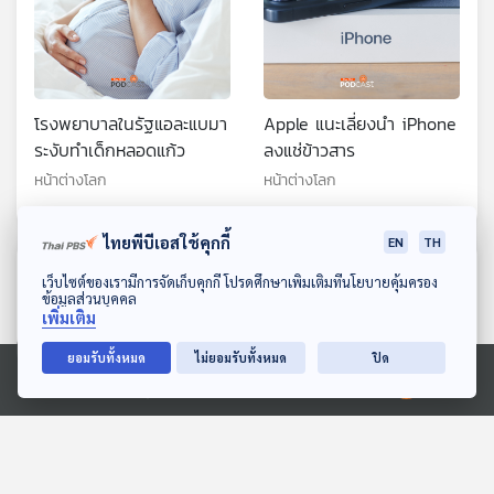
โรงพยาบาลในรัฐแอละแบมา
Apple แนะเลี่ยงนำ iPhone
ระงับทำเด็กหลอดแก้ว
ลงแช่ข้าวสาร
หน้าต่างโลก
หน้าต่างโลก
ไทยพีบีเอสใช้คุกกี้
EN
TH
ตอนที่เกี่ยวข้อง
ดาวน์โหลด Thai PBS Podcast Application
เว็บไซต์ของเรามีการจัดเก็บคุกกี้ โปรดศึกษาเพิ่มเติมที่นโยบายคุ้มครอง
ข้อมูลส่วนบุคคล
เพิ่มเติม
ยอมรับทั้งหมด
ไม่ยอมรับทั้งหมด
ปิด
Ⓒ 2020 องค์การกระจายเสียงและแพร่ภาพสาธารณะแห่งประเทศไทย