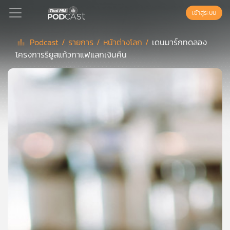
เข้าสู่ระบบ
Podcast /
รายการ /
หน้าต่างโลก /
เดนมาร์กทดลอง
โครงการรียูสแก้วกาแฟแลกเงินคืน
Podcast
เพล
ย์
ลิ
สต์
แนะนำ
เพล
ย์
ลิ
สต์
ของ