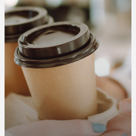
คุณ
เพลง
บทความ
ข่าว
และ
กิจกรรม
เกี่ยว
กับ
เรา