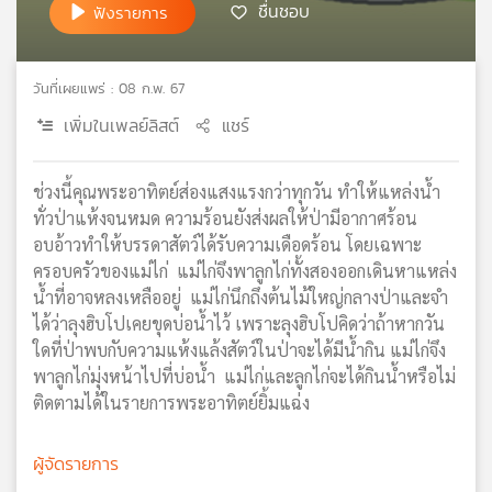
ชื่นชอบ
ฟังรายการ
เครือ
ข่าย
วิทยุ
วันที่เผยแพร่ : 08 ก.พ. 67
ไทย
พี
เพิ่มในเพลย์ลิสต์
แชร์
บี
เอส
ช่วงนี้คุณพระอาทิตย์ส่องแสงแรงกว่าทุกวัน ทำให้แหล่งน้ำ
ทั่วป่าแห้งจนหมด ความร้อนยังส่งผลให้ป่ามีอากาศร้อน
อบอ้าวทำให้บรรดาสัตว์ได้รับความเดือดร้อน โดยเฉพาะ
แผนที่
ครอบครัวของแม่ไก่ แม่ไก่จึงพาลูกไก่ทั้งสองออกเดินหาแหล่ง
วิทยุ
น้ำที่อาจหลงเหลืออยู่ แม่ไก่นึกถึงต้นไม้ใหญ่กลางป่าและจำ
เครือ
ข่าย
ได้ว่าลุงฮิบโปเคยขุดบ่อน้ำไว้ เพราะลุงฮิบโปคิดว่าถ้าหากวัน
ใดที่ป่าพบกับความแห้งแล้งสัตว์ในป่าจะได้มีน้ำกิน แม่ไก่จึง
พาลูกไก่มุ่งหน้าไปที่บ่อน้ำ แม่ไก่และลูกไก่จะได้กินน้ำหรือไม่
ติดตามได้ในรายการพระอาทิตย์ยิ้มแฉ่ง
ผู้จัดรายการ