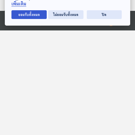
เพิ่มเติม
ยอมรับทั้งหมด
ไม่ยอมรับทั้งหมด
ปิด
Ⓒ 2020 องค์การกระจายเสียงและแพร่ภาพสาธารณะแห่งประเทศไทย
EP. 1970: มือจิ๋ว พิชิตฝา
EP. 1959: ลูกชิ้นปลามีปลา
แน่น!
ตัวไหนซ่อนอยู่นะ
พระอาทิตย์ยิ้มแฉ่ง
พระอาทิตย์ยิ้มแฉ่ง
EP. 11: ทุ่งมหาราช
EP. 2: สารคดี ฉบับพิเศษ
120 ปี มาลัย ชูพินิจ
ห้องสมุดหลังไมค์
ห้องสมุดหลังไมค์