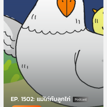
คุณ
เพลง
บทความ
ข่าว
และ
กิจกรรม
เกี่ยว
กับ
เรา
EP. 1502: แม่ไก่กับลูกไก่