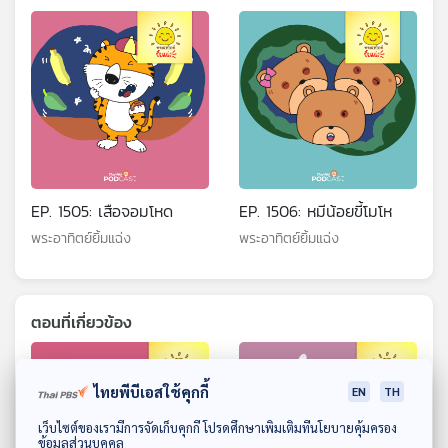
EP. 1505: เสือจอมโหด
EP. 1506: หมีน้อยขี้โมโห
พระอาทิตย์ยิ้มแฉ่ง
พระอาทิตย์ยิ้มแฉ่ง
ตอนที่เกี่ยวข้อง
ไทยพีบีเอสใช้คุกกี้
EN
TH
ดาวน์โหลด Thai PBS Podcast Application
เว็บไซต์ของเรามีการจัดเก็บคุกกี้ โปรดศึกษาเพิ่มเติมที่นโยบายคุ้มครอง
ข้อมูลส่วนบุคคล