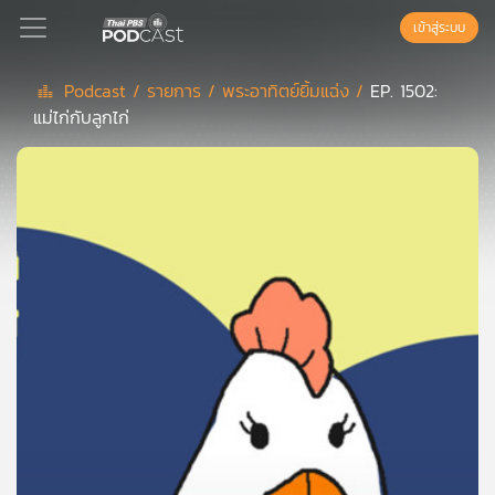
เข้าสู่ระบบ
Podcast /
รายการ /
พระอาทิตย์ยิ้มแฉ่ง /
EP. 1502:
แม่ไก่กับลูกไก่
Podcast
เพล
ย์
ลิ
สต์
แนะนำ
เพล
ย์
ลิ
สต์
ของ