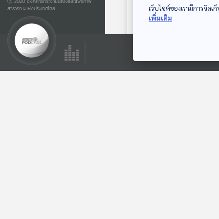
Ⓒ 2020 องค์การกระจายเสียงและแพร่ภาพ
เว็บไซต์ของเรามีการจัดเก็
สาธารณะแห่งประเทศไทย
EP. 35: นิทาน ช่วย
เพิ่มเติม
กันดีกว่าแย่งกัน
หูยาวเล่าเรื่อง
ตอนที่เกี่ยวข้อง
EP. 20: ล่องไพร ผีต
องเหลืองคนสุดท้าย
ห้องสมุดหลังไมค์