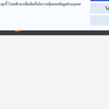
บคุกกี้ โปรดศึกษาเพิ่มเติมที่นโยบายคุ้มครองข้อมูลส่วนบุคคล
EP. 36: นิทาน อู๊ดอู๊ด
EP. 37: นิทาน สามสี
EP. 38: นิทาน
ไม
ลืมมะละกอ
อย่าเล่นกับแมลง
ขอโทษนะหูยาว
หูยาวเล่าเรื่อง
หูยาวเล่าเรื่อง
หูยาวเล่าเรื่อง
00:00:00
00:00:00
EP. 172: ภคภพ ภค
EP. 1953: ทำไมกินน้ำ
EP. 158: สุรสิงห
เลิศพาณิชย์ รอบ
แข็งแล้วสดชื่น
เรืองเดช | รอบ
13.00 วันเด็ก 2569
| วันเด็ก 2569
Podcaster ตัวน้อย
พระอาทิตย์ยิ้มแฉ่ง
Podcaster ตัวน้อ