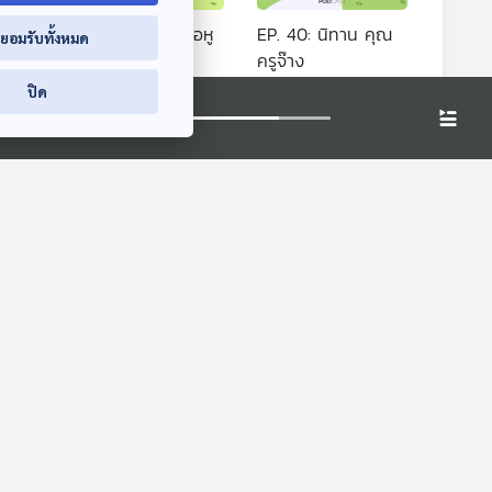
EP. 39: นิทาน เชื่อหู
EP. 40: นิทาน คุณ
่ยอมรับทั้งหมด
ยาวสิ
ครูจ๊าง
หูยาวเล่าเรื่อง
หูยาวเล่าเรื่อง
ปิด
์
EP. 19: ล่องไพร ผีต
EP. 1: ทุ่งมหาราช
 11.00
องเหลืองคนสุดท้าย
ห้องสมุดหลังไมค์
ย
ห้องสมุดหลังไมค์