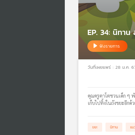
EP. 34: นิทาน
ฟังรายการ
วันที่เผยแพร่ : 28 ม.ค. 6
คุณครูตาโตชวนเด็ก ๆ พ
เก็บไปทิ้งในถังขยะอีกด้
ขยะ
นิทาน
แม