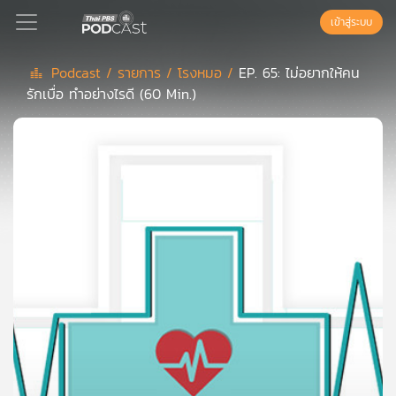
เข้าสู่ระบบ
Podcast /
รายการ /
โรงหมอ /
EP. 65: ไม่อยากให้คน
รักเบื่อ ทำอย่างไรดี (60 Min.)
Podcast
เพล
ย์
ลิ
สต์
แนะนำ
เพล
ย์
ลิ
สต์
ของ