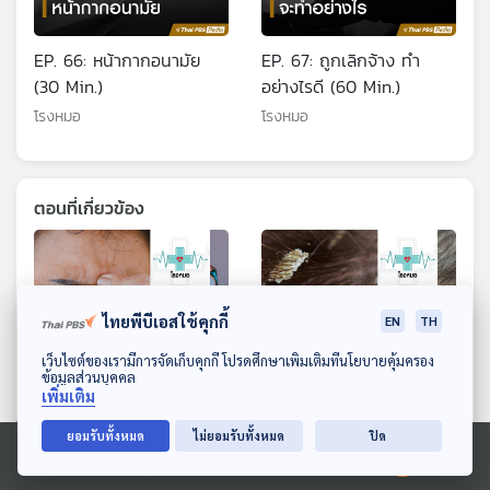
EP. 66: หน้ากากอนามัย
EP. 67: ถูกเลิกจ้าง ทำ
(30 Min.)
อย่างไรดี (60 Min.)
โรงหมอ
โรงหมอ
ตอนที่เกี่ยวข้อง
ไทยพีบีเอสใช้คุกกี้
EN
TH
ดาวน์โหลด Thai PBS Podcast Application
เว็บไซต์ของเรามีการจัดเก็บคุกกี้ โปรดศึกษาเพิ่มเติมที่นโยบายคุ้มครอง
ข้อมูลส่วนบุคคล
เพิ่มเติม
ยอมรับทั้งหมด
ไม่ยอมรับทั้งหมด
ปิด
EP. 1233: ต้อลม ต้อกระจก
EP. 1209: เคลียร์ชัด "โรค
และปัญหาสายตาในเด็กเล็ก
หนังศีรษะ" รังแค ผมบาง
Ⓒ 2020 องค์การกระจายเสียงและแพร่ภาพสาธารณะแห่งประเทศไทย