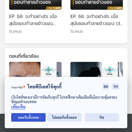
EP. 68: จะทำอย่างไร เมื่อ
EP. 68: จะทำอย่างไร เมื่อ
สุนัขชอบทำลายข้าวของ
สุนัขชอบทำลายข้าวของ (30
(60 Min.)
Min.)
โรงหมอ
โรงหมอ
ตอนที่เกี่ยวข้อง
ไทยพีบีเอสใช้คุกกี้
EN
TH
ดาวน์โหลด Thai PBS Podcast Application
เว็บไซต์ของเรามีการจัดเก็บคุกกี้ โปรดศึกษาเพิ่มเติมที่นโยบายคุ้มครอง
ข้อมูลส่วนบุคคล
เพิ่มเติม
ยอมรับทั้งหมด
ไม่ยอมรับทั้งหมด
ปิด
EP. 1233: ต้อลม ต้อกระจก
EP. 1166: ไม่รู้จะเริ่มต้นชีวิต
และปัญหาสายตาในเด็กเล็ก
ใหม่ยังไงดี จากเหตุการณ์
Ⓒ 2020 องค์การกระจายเสียงและแพร่ภาพสาธารณะแห่งประเทศไทย