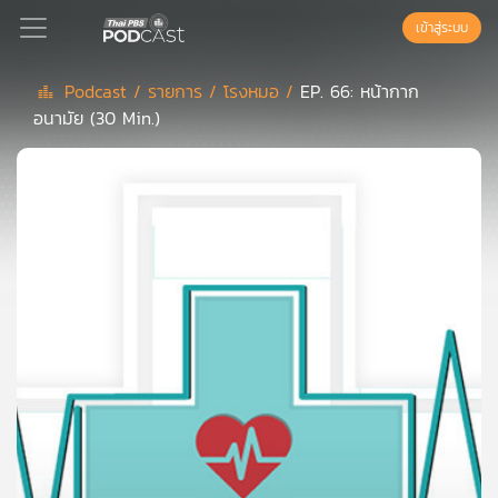
เข้าสู่ระบบ
Podcast /
รายการ /
โรงหมอ /
EP. 66: หน้ากาก
อนามัย (30 Min.)
Podcast
เพล
ย์
ลิ
สต์
แนะนำ
เพล
ย์
ลิ
สต์
ของ