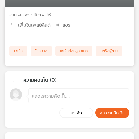
เครือ
ข่าย
วันที่เผยแพร่ : 16 ก.พ. 63
วิทยุ
เพิ่มในเพลย์ลิสต์
แชร์
ไทย
พี
บี
เอส
มะเร็ง
โรงหมอ
มะเร็งต่อมลูกหมาก
มะเร็งผู้ชาย
แผนที่
วิทยุ
ความคิดเห็น (
0
)
เครือ
ข่าย
ยกเลิก
ส่งความคิดเห็น