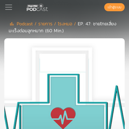
เข้าสู่ระบบ
Podcast /
รายการ /
โรงหมอ /
EP. 47: ชายไทยเสี่ยง
มะเร็งต่อมลูกหมาก (60 Min.)
Podcast
เพล
ย์
ลิ
สต์
แนะนำ
เพล
ย์
ลิ
สต์
ของ