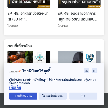
EP. 48: อาหารที่ช่วยให้หน้า
EP. 49: อันตรายจากการ
ใส (30 Min.)
หยุดหายใจขณะนอนหลับ
(60 Min.)
โรงหมอ
โรงหมอ
ตอนที่เกี่ยวข้อง
ไทยพีบีเอสใช้คุกกี้
EN
TH
ดาวน์โหลด Thai PBS Podcast Application
เว็บไซต์ของเรามีการจัดเก็บคุกกี้ โปรดศึกษาเพิ่มเติมที่นโยบายคุ้มครอง
ข้อมูลส่วนบุคคล
เพิ่มเติม
ยอมรับทั้งหมด
ไม่ยอมรับทั้งหมด
ปิด
EP. 1167: โปรตีน กล้ามเนื้อ
เตือนภัย นิสิต นักศึกษา ถูก
ลดน้ำหนัก 3 สิ่งที่ขาดกันไม่
แก๊งคอลฯ หลอกโอนเงิน
Ⓒ 2020 องค์การกระจายเสียงและแพร่ภาพสาธารณะแห่งประเทศไทย