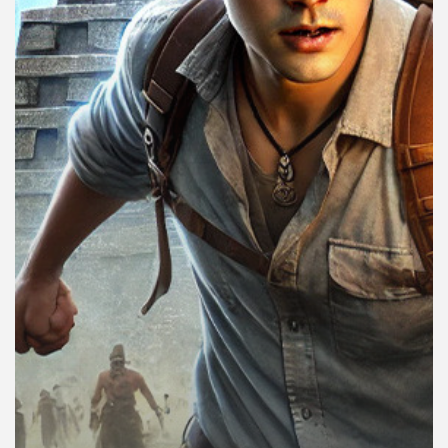
คุณ
เพลง
บทความ
ข่าว
และ
กิจกรรม
เกี่ยว
กับ
เรา