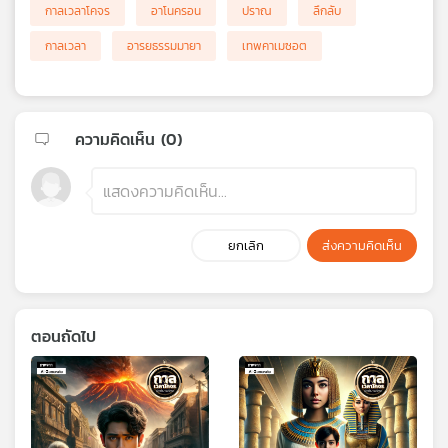
กาลเวลาโคจร
อาโนครอน
ปราณ
ลึกลับ
กาลเวลา
อารยธรรมมายา
เทพคาเมซอต
ความคิดเห็น (
0
)
ยกเลิก
ส่งความคิดเห็น
ตอนถัดไป