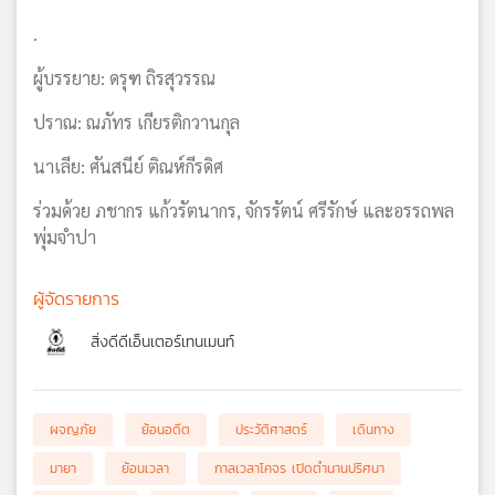
.
ผู้บรรยาย: ดรุฑ ถิรสุวรรณ
ปราณ: ณภัทร เกียรติกวานกุล
นาเลีย: ศันสนีย์ ติณห์กีรดิศ
ร่วมด้วย ภชากร แก้วรัตนากร, จักรรัตน์ ศรีรักษ์ และอรรถพล
พุ่มจำปา
ผู้จัดรายการ
สิ่งดีดีเอ็นเตอร์เทนเมนท์
ผจญภัย
ย้อนอดีต
ประวัติศาสตร์
เดินทาง
มายา
ย้อนเวลา
กาลเวลาโคจร เปิดตำนานปริศนา