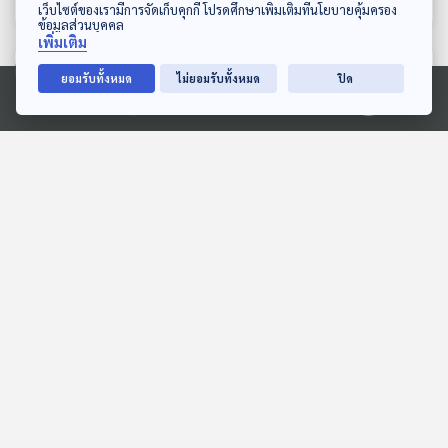
ดาวน์โหลด Thai PBS Podcast Application
เว็บไซต์ของเรามีการจัดเก็บคุกกี้ โปรดศึกษาเพิ่มเติมที่นโยบายคุ้มครอง
ข้อมูลส่วนบุคคล
เพิ่มเติม
ตอนที่เกี่ยวข้อง
ยอมรับทั้งหมด
ไม่ยอมรับทั้งหมด
ปิด
Ⓒ 2020 องค์การกระจายเสียงและแพร่ภาพสาธารณะแห่งประเทศไทย
26:36
26:36
EP. 6: Afghanistan เข้า
EP. 273: สุดหล้าโลกใต้ที่
เมืองตา(ลีบัน) ไม่ต้องหลิ่ว
นิวซีแลนด์
ตาตาม
Beyond Chronicles
เที่ยวมีเรื่อง กับหมอบัญชา