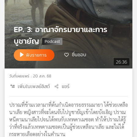
เครือ
ข่าย
วิทยุ
EP. 3: อาณาจักรมายาและการ
ไทย
พี
บูชายัญ
บี
เอส
ชื่นชอบ
ฟังรายการ
26:36
แผนที่
วันที่เผยแพร่ : 20 ส.ค. 68
วิทยุ
เครือ
เพิ่มในเพลย์ลิสต์
แชร์
ข่าย
ปราณที่ข้ามเวลามาที่ต้นกำเนิดอารยธรรมมายา ได้ช่วยเหลือ
นาเลีย หญิงสาวที่จะโดนจับไปบูชายัญเข้าโดยบังเอิญ ปราณ
หนีตามนาเลียไปจนได้พบกับเทพคาเมซอต ทำให้ปราณได้รู้
ว่าที่จริงแล้วเทพคาเมซอตเป็นผู้ช่วยเหลือนาเลีย และไม่ได้
กระหายเลือดอย่างในตำนาน