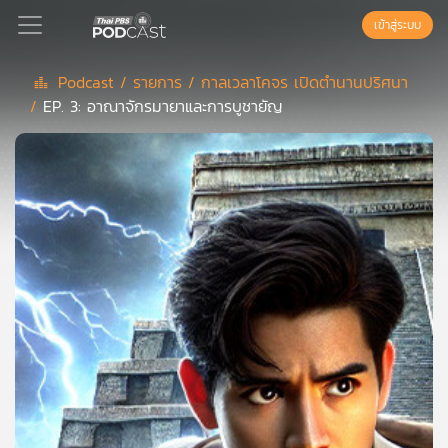
เข้าสู่ระบบ
Podcast /
รายการ /
กาลเวลาโคจร เปิดตำนานปริศนา
/
EP. 3: อาณาจักรมายาและการบูชายัญ
Podcast
เพล
ย์
ลิ
สต์
แนะนำ
เพล
ย์
ลิ
สต์
ของ