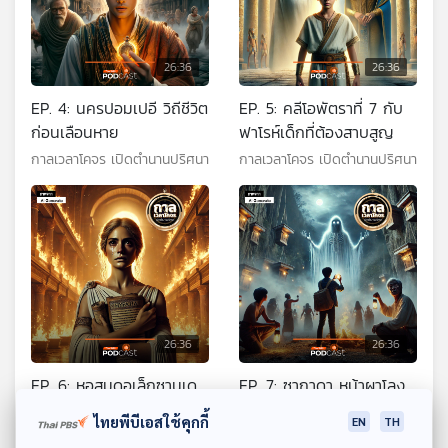
26:36
26:36
EP. 4: นครปอมเปอี วิถีชีวิต
EP. 5: คลีโอพัตราที่ 7 กับ
ก่อนเลือนหาย
ฟาโรห์เด็กที่ต้องสาบสูญ
กาลเวลาโคจร เปิดตำนานปริศนา
กาลเวลาโคจร เปิดตำนานปริศนา
26:36
26:36
EP. 6: หอสมุดอเล็กซานเด
EP. 7: ซากาดา หน้าผาโลง
รีย หอสมุดในเปลวเพลิง
ศพ
ไทยพีบีเอสใช้คุกกี้
EN
TH
กาลเวลาโคจร เปิดตำนานปริศนา
กาลเวลาโคจร เปิดตำนานปริศนา