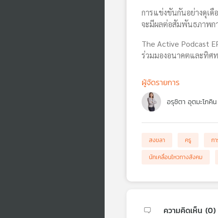
การแข่งขันกันอย่างดุเด
จะมีผลต่อสัมพันธภาพกา
The Active Podcast EP.
ร่วมมองอนาคตและทิศทาง
ผู้จัดรายการ
อรุชิตา อุตมะโภคิน
สงขลา
ครู
การ
นักเคลื่อนไหวทางสังคม
ความคิดเห็น (
0
)