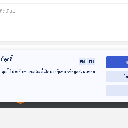
้คุกกี้
EN
TH
ย
บคุกกี้ โปรดศึกษาเพิ่มเติมที่นโยบายคุ้มครองข้อมูลส่วนบุคคล
ไม
28:05
28:05
2
00:00:00
00:00:00
EP. 70: Authentic
EP. 71: Empathy
EP. 72: หยุดวง
learning สอน
learning ชวนครูดูแล
การกัดเซาะ ออ
ออนไลน์อย่างมีความ
ใจ
วงการเขื่อนกันค
The Active Podcast
The Active Podcast
The Active Pod