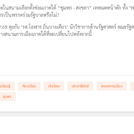
ือดในสนามเลือกตั้งซ่อมภาคใต้ “ชุมพร - สงขลา” เทหมดหน้าตัก ทั้ง "พ
รเป็นพรรคร่วมรัฐบาลหรือไม่?
68 คุยกับ ‘รศ.โอฬาร ถิ่นบางเตียว’ นักวิชาการด้านรัฐศาสตร์ คณะรัฐศ
สนามการเมืองภาคใต้ที่จะเปลี่ยนไปหลังจากนี้
เรียนรู้
ห้องเรียน
นักเรียน
ประชาธิปัตย์
พรรคการเมือง
ชุมพร