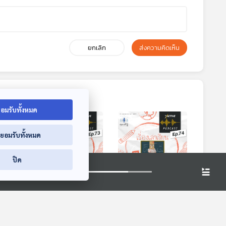
ยกเลิก
ส่งความคิดเห็น
อมรับทั้งหมด
่ยอมรับทั้งหมด
ปิด
8:05
28:05
28:05
จร
EP. 73: Visual
EP. 74: “อำนาจ”
กจาก
Thinking ห้องเรียน
กระดุมเม็ดแรกแก้การ
ลื่น
เห็นความคิด
ศึกษา
cast
The Active Podcast
The Active Podcast