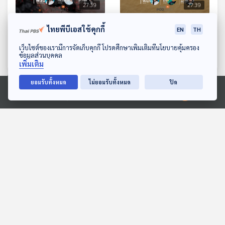
27:39
27:39
EP. 62: สิทธิมนุษยชน-
EP. 63: ดึงภาคธุรกิจ ปรับ
ไทยพีบีเอสใช้คุกกี้
EN
TH
กระบวนการนิติธรรม บน
แผนทำเงิน มุ่งสู่พลังงาน
ดาวน์โหลด Thai PBS Podcast Application
เว็บไซต์ของเรามีการจัดเก็บคุกกี้ โปรดศึกษาเพิ่มเติมที่นโยบายคุ้มครอง
เส้นทางเปลี่ยนผ่านพลังงาน
สะอาด
The Active Podcast
The Active Podcast
ข้อมูลส่วนบุคคล
เพิ่มเติม
ยอมรับทั้งหมด
ไม่ยอมรับทั้งหมด
ปิด
ตอนที่เกี่ยวข้อง
Ⓒ 2020 องค์การกระจายเสียงและแพร่ภาพสาธารณะแห่งประเทศไทย
27:39
27:39
EP. 297: เมื่อศิลปะระดับโลก
EP. 285: ใช้ชีวิตแบบตัวมัม
คือ วิถีชีวิตและชุมชน
ฉบับ Mrs. World 2025