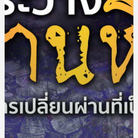
คุณ
เพลง
บทความ
ข่าว
และ
กิจกรรม
เกี่ยว
กับ
เรา