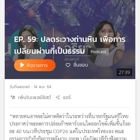
เครือ
ข่าย
วิทยุ
ไทย
พี
EP. 59: ปลดระวางถ่านหิน เพื่อการ
บี
เอส
เปลี่ยนผ่านที่เป็นธรรม
ชื่นชอบ
ฟังรายการ
แผนที่
27:39
วิทยุ
เครือ
วันที่เผยแพร่ : 14 พ.ย. 64
ข่าย
เพิ่มในเพลย์ลิสต์
แชร์
“หลายคนอาจจะไม่คาดคิดว่าในระหว่างที่นายกรัฐมนตรีไทย
ประกาศว่าจะลดการปล่อยก๊าซคาร์บอนไดออกไซด์เพิ่มขึ้นร้อย
ละ 40 บนเวทีประชุม COP26 แต่ในประเทศไทยเอง คณะ
กรรมการกำกับกิจการพลังงาน (กกพ.) ยังเปิดเวทีรับฟังความ