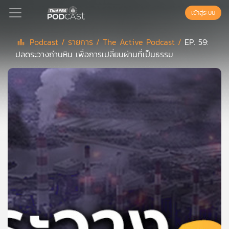
เข้าสู่ระบบ
Podcast /
รายการ /
The Active Podcast /
EP. 59:
ปลดระวางถ่านหิน เพื่อการเปลี่ยนผ่านที่เป็นธรรม
Podcast
เพล
ย์
ลิ
สต์
แนะนำ
เพล
ย์
ลิ
สต์
ของ