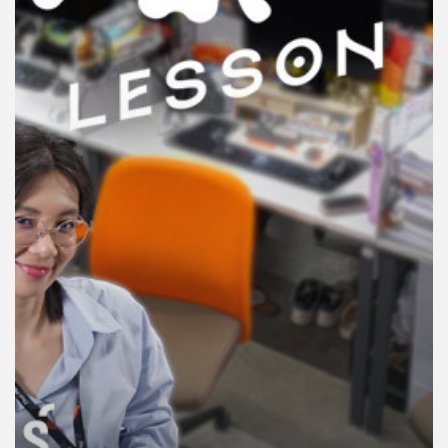
คุณ
เพลง
บทความ
ข่าว
และ
กิจกรรม
เกี่ยว
กับ
เรา