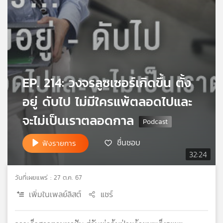
เครือ
ข่าย
วิทยุ
ไทย
พี
บี
เอส
EP. 214: วงจรลูซเซอร์เกิดขึ้น ตั้ง
อยู่ ดับไป ไม่มีใครแพ้ตลอดไปและ
แผนที่
จะไม่เป็นเราตลอดกาล
วิทยุ
เครือ
ชื่นชอบ
ฟังรายการ
ข่าย
32:24
วันที่เผยแพร่ : 27 ต.ค. 67
เพิ่มในเพลย์ลิสต์
แชร์