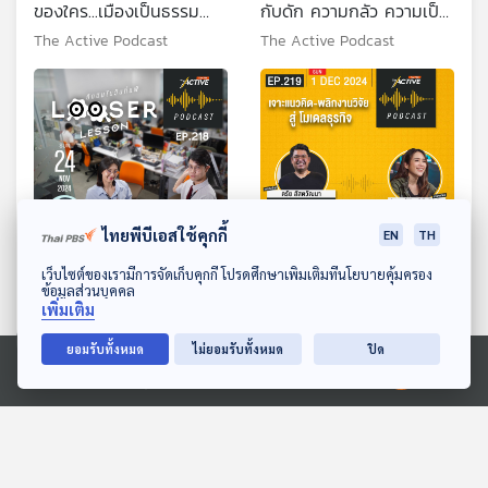
ของใคร...เมืองเป็นธรรม
กับดัก ความกลัว ความเป็น
สร้างได้กี่โมง
อื่น
The Active Podcast
The Active Podcast
ไทยพีบีเอสใช้คุกกี้
EN
TH
32:24
32:24
ดาวน์โหลด Thai PBS Podcast Application
เว็บไซต์ของเรามีการจัดเก็บคุกกี้ โปรดศึกษาเพิ่มเติมที่นโยบายคุ้มครอง
EP. 218: พ่ายแพ้แค่ชั่วคราว
EP. 219: เจาะแนวคิด-พลิก
ข้อมูลส่วนบุคคล
เพิ่มเติม
ไม่ได้ยืนยาวชั่วชีวิต
งานวิจัย สู่ โมเดลธุรกิจ
The Active Podcast
The Active Podcast
ยอมรับทั้งหมด
ไม่ยอมรับทั้งหมด
ปิด
Ⓒ 2020 องค์การกระจายเสียงและแพร่ภาพสาธารณะแห่งประเทศไทย
ตอนที่เกี่ยวข้อง