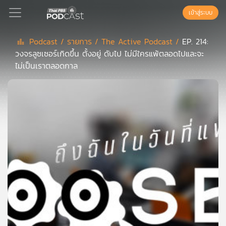
เข้าสู่ระบบ
Podcast /
รายการ /
The Active Podcast /
EP. 214:
วงจรลูซเซอร์เกิดขึ้น ตั้งอยู่ ดับไป ไม่มีใครแพ้ตลอดไปและจะ
Podcast
ไม่เป็นเราตลอดกาล
เพล
ย์
ลิ
สต์
แนะนำ
เพล
ย์
ลิ
สต์
ของ