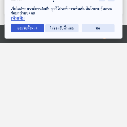
สร้างได้กี่โมง
อื่น
The Active Podcast
The Active Podcast
ดาวน์โหลด Thai PBS Podcast Application
เว็บไซต์ของเรามีการจัดเก็บคุกกี้ โปรดศึกษาเพิ่มเติมที่นโยบายคุ้มครอง
ข้อมูลส่วนบุคคล
เพิ่มเติม
ตอนที่เกี่ยวข้อง
ยอมรับทั้งหมด
ไม่ยอมรับทั้งหมด
ปิด
Ⓒ 2020 องค์การกระจายเสียงและแพร่ภาพสาธารณะแห่งประเทศไทย
32:30
32:30
EP. 75: วิกฤตภาคเหนือ
EP. 293: แข้งล่าฝัน
"เมืองจมฝุ่น" ปัญหาซ้ำซาก
ชายแดนใต้
"ไร้ทางออก" ?
ตอบโจทย์
The Active Podcast