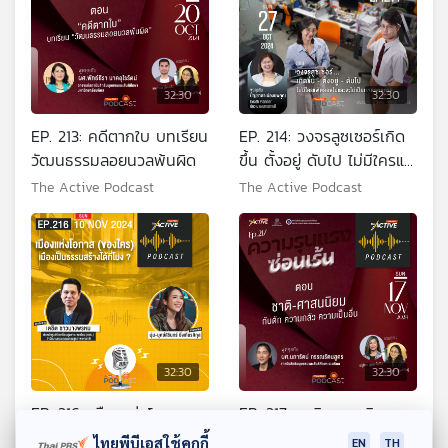
32:30
32:30
EP. 213: คดีตากใบ บทเรียน
EP. 214: วงจรลูซเซอร์เกิด
วัฒนธรรมลอยนวลพ้นผิด
ขึ้น ตั้งอยู่ ดับไป ไม่มีใครแพ้
ตลอดไปและจะไม่เป็นเรา
The Active Podcast
The Active Podcast
ตลอดกาล
32:30
32:30
EP. 216: เมืองแห่งโอกาส
EP. 217: ชาติ ศาสนนิยม
ของใคร...เมืองเป็นธรรม
กับดัก ความกลัว ความเป็น
ไทยพีบีเอสใช้คุกกี้
EN
TH