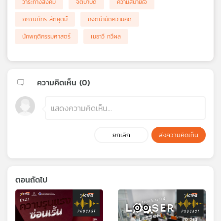
วาระทางสังคม
จิตบำบัด
ความสบายใจ
ภก.ณภัทร สัตยุตม์
กจิตบำบัดความคิด
นักพฤติกรรมศาสตร์
เมธาวี ทวีผล
ความคิดเห็น (
0
)
ยกเลิก
ส่งความคิดเห็น
ตอนถัดไป