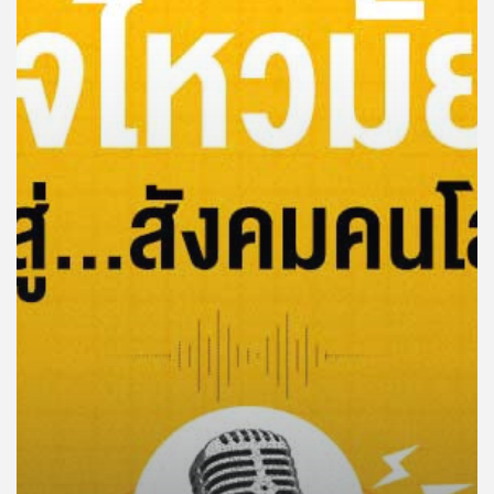
คุณ
เพลง
บทความ
ข่าว
และ
กิจกรรม
เกี่ยว
กับ
เรา