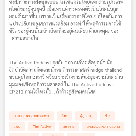
ซึ่งสภาวะทางสังคมแบบนี้ ไม่ใช่แค่ในไทยแต่กลายเป็นไลฟ
สไตล์ของผู้คนยุคนี้ เมื่อเทรนด์การครองตัวเป็นโสดนั้นถูก
ยอมรับมากขึ้น เพราะเป็นเรื่องธรรดาที่ใคร ๆ ก็โสดกัน การ
แปรเปลี่ยนของสภาพแวดล้อม อาจทำให้พฤติกรรมการใช้
ชีวิตของผู้คนนั้นกล้าเลือกที่จะอยู่คนเดียว ด้วยเหตุผลของ
“ความสบายใจ”
.
The Active Podcast คุยกับ “ภก.ณภัทร สัตยุตม์” นัก
จิตบำบัดความคิดและนักพฤติกรรมศาสตร์ nudge thailand
ชวนคุยโดย เมธาวี ทวีผล ร่วมวิเคราะห์แง่มุมความโสด ผ่าน
มุมมองเชิงพฤติกรรมศาสตร์ ใน The Active Podcast
EP.212 ถามใจไหวมั๊ย… ถ้าก้าวสู่สังคมคนโสด
ความหลากหลายทางเพศ
โสด
ผู้สูงอายุ
ข่าว
แฟน
The Active
วิชาการ
นักเคลื่อนไหวทางสังคม