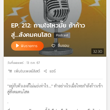
เครือ
ข่าย
วิทยุ
ไทย
EP. 212: ถามใจไหวมั๊ย ถ้าก้าว
พี
บี
สู่...สังคมคนโสด
เอส
ชื่นชอบ
ฟังรายการ
32:30
แผนที่
วิทยุ
วันที่เผยแพร่ : 13 ต.ค. 67
เครือ
เพิ่มในเพลย์ลิสต์
แชร์
ข่าย
"อยู่กับตัวเองก็ไม่แย่เท่าไร..." ทำอย่างไรเมื่อไทยกำลังก้าวเข้า
สู่สังคมคนโสด
.