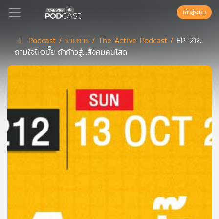
เข้าสู่ระบบ
Podcast /
รายการ /
The Active Podcast /
EP. 212:
ถามใจไหวมั๊ย ถ้าก้าวสู่...สังคมคนโสด
Podcast
เพล
ย์
ลิ
สต์
แนะนำ
เพล
ย์
ลิ
สต์
ของ