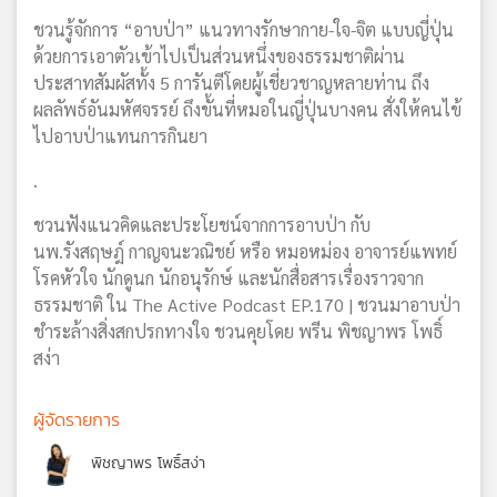
ชวนรู้จักการ “อาบป่า” แนวทางรักษากาย-ใจ-จิต แบบญี่ปุ่น
ด้วยการเอาตัวเข้าไปเป็นส่วนหนึ่งของธรรมชาติผ่าน
ประสาทสัมผัสทั้ง 5 การันตีโดยผู้เชี่ยวชาญหลายท่าน ถึง
ผลลัพธ์อันมหัศจรรย์ ถึงขั้นที่หมอในญี่ปุ่นบางคน สั่งให้คนไข้
ไปอาบป่าแทนการกินยา
.
ชวนฟังแนวคิดและประโยชน์จากการอาบป่า กับ
นพ.รังสฤษฎ์ กาญจนะวณิชย์ หรือ หมอหม่อง อาจารย์แพทย์
โรคหัวใจ นักดูนก นักอนุรักษ์ และนักสื่อสารเรื่องราวจาก
ธรรมชาติ ใน The Active Podcast EP.170 | ชวนมาอาบป่า
ชำระล้างสิ่งสกปรกทางใจ ชวนคุยโดย พรีน พิชญาพร โพธิ์
สง่า
ผู้จัดรายการ
พิชญาพร โพธิ์สง่า