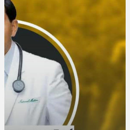
คุณ
เพลง
บทความ
ข่าว
และ
กิจกรรม
เกี่ยว
กับ
เรา