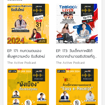
26:29
26:29
EP. 171: ทบทวนตนเอง
EP. 173: วันเด็กเกาหลีใต้
ฟื้นฟูความหวัง รับสิ่งใหม่
เกิดจากอำนาจอธิปไตยที่ถูก
ลิดรอน
The Active Podcast
The Active Podcast