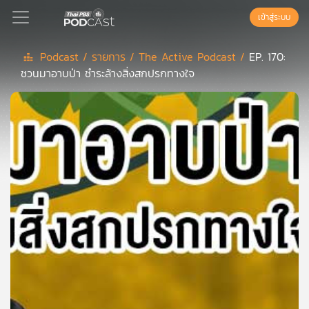
เข้าสู่ระบบ
Podcast /
รายการ /
The Active Podcast /
EP. 170:
ชวนมาอาบป่า ชำระล้างสิ่งสกปรกทางใจ
Podcast
เพล
ย์
ลิ
สต์
แนะนำ
เพล
ย์
ลิ
สต์
ของ