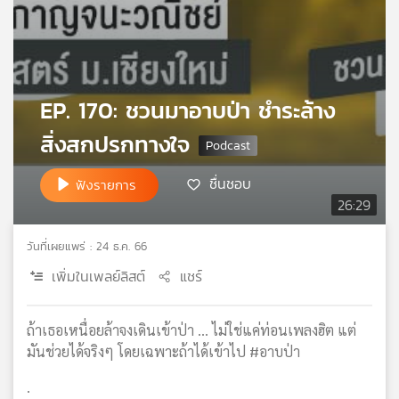
เครือ
ข่าย
วิทยุ
ไทย
พี
EP. 170: ชวนมาอาบป่า ชำระล้าง
บี
สิ่งสกปรกทางใจ
เอส
ชื่นชอบ
ฟังรายการ
26:29
แผนที่
วิทยุ
เครือ
วันที่เผยแพร่ : 24 ธ.ค. 66
ข่าย
เพิ่มในเพลย์ลิสต์
แชร์
ถ้าเธอเหนื่อยล้าจงเดินเข้าป่า … ไม่ใช่แค่ท่อนเพลงฮิต แต่
มันช่วยได้จริงๆ โดยเฉพาะถ้าได้เข้าไป #อาบป่า
.