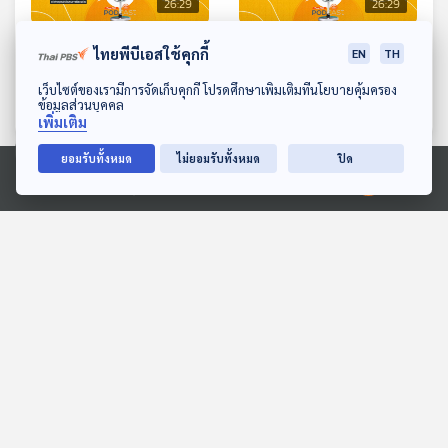
26:29
26:29
EP. 174: ผังเมืองเรื่องของ
EP. 175: ความคุ้มค่า
ไทยพีบีเอสใช้คุกกี้
EN
TH
ทุกคน
มาตรการลดหย่อนภาษี
ดาวน์โหลด Thai PBS Podcast Application
Easy e-Receipt
เว็บไซต์ของเรามีการจัดเก็บคุกกี้ โปรดศึกษาเพิ่มเติมที่นโยบายคุ้มครอง
The Active Podcast
The Active Podcast
ข้อมูลส่วนบุคคล
เพิ่มเติม
ยอมรับทั้งหมด
ไม่ยอมรับทั้งหมด
ปิด
ตอนที่เกี่ยวข้อง
Ⓒ 2020 องค์การกระจายเสียงและแพร่ภาพสาธารณะแห่งประเทศไทย
26:29
26:29
EP. 275: จากนักข่าว สู่
EP. 135: สมมุติว่า! |
พยานในชั้นศาล
การเมืองไทยไม่มี 2 น.-1 พ.