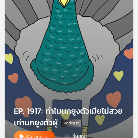
คุณ
เพลง
บทความ
ข่าว
และ
กิจกรรม
เกี่ยว
EP. 1917: ทำไมนกยูงตัวเมียไม่สวย
กับ
เท่านกยูงตัวผู้
เรา
ชื่นชอบ
ฟังรายการ