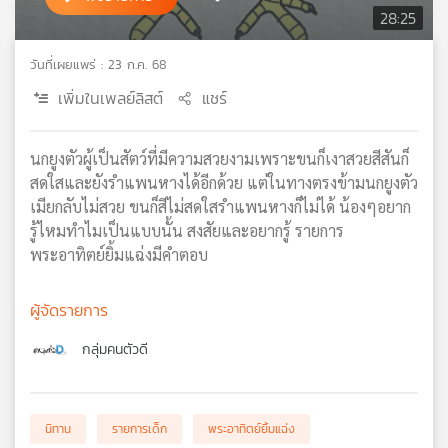
28:25
เครือ
ข่าย
วันที่เผยแพร่ : 23 ก.ค. 68
วิทยุ
ไทย
เพิ่มในเพลย์ลิสต์
แชร์
พี
บี
เอส
นกยูงตัวผู้เป็นสัตว์ที่มีความสวยงามเพราะขนก็เงาสวยสีสันก็
สดใสและยังรำแพนหางได้อีกด้วย แต่ในทางตรงข้ามนกยูงตัว
เมียกลับไม่สวย ขนก็สีไม่สดใสรำแพนหางก็ไม่ได้ น้องๆอยาก
แผนที่
รู้ไหมทำไมเป็นแบบนั้น สงสัยและอยากรู้ รายการ
วิทยุ
พระอาทิตย์ยิ้มแฉ่งมีคำตอบ
เครือ
ข่าย
ผู้จัดรายการ
กลุ่มคนตัวดี
นิทาน
รายการเด็ก
พระอาทิตย์ยิ้มแฉ่ง