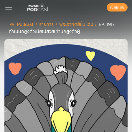
เข้าสู่ระบบ
Podcast /
รายการ /
พระอาทิตย์ยิ้มแฉ่ง /
EP. 1917:
ทำไมนกยูงตัวเมียไม่สวยเท่านกยูงตัวผู้
Podcast
เพล
ย์
ลิ
สต์
แนะนำ
เพล
ย์
ลิ
สต์
ของ