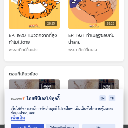
28:25
28:25
EP. 1920: แมวตกจากที่สูง
EP. 1921: ทำไมอูฐชอบถ่ม
ทำไมไม่ตาย
น้ำลาย
พระอาทิตย์ยิ้มแฉ่ง
พระอาทิตย์ยิ้มแฉ่ง
ตอนที่เกี่ยวข้อง
ไทยพีบีเอสใช้คุกกี้
EN
TH
ดาวน์โหลด Thai PBS Podcast Application
เว็บไซต์ของเรามีการจัดเก็บคุกกี้ โปรดศึกษาเพิ่มเติมที่นโยบายคุ้มครอง
ข้อมูลส่วนบุคคล
เพิ่มเติม
28:25
28:25