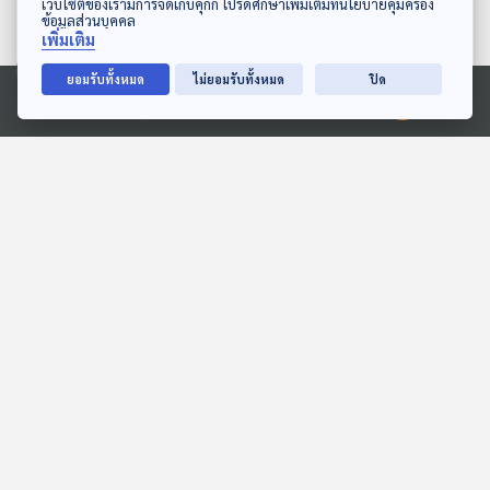
เว็บไซต์ของเรามีการจัดเก็บคุกกี้ โปรดศึกษาเพิ่มเติมที่นโยบายคุ้มครอง
ข้อมูลส่วนบุคคล
เพิ่มเติม
ยอมรับทั้งหมด
ไม่ยอมรับทั้งหมด
ปิด
Ⓒ 2020 องค์การกระจายเสียงและแพร่ภาพสาธารณะแห่งประเทศไทย
27:30
27:30
EP. 1: ล่องไพร มดแดง
EP. 1968: ภูเขาไฟ...แอร์โลก
ห้องสมุดหลังไมค์
พระอาทิตย์ยิ้มแฉ่ง
27:30
27:30
EP. 2060: ทำไมจึงเกิด
ระลึกถึงปู่ทวดกูปรี
ดาวตกนะ
สื่อเสียงนิทาน : นิทานเด็กเล็ก