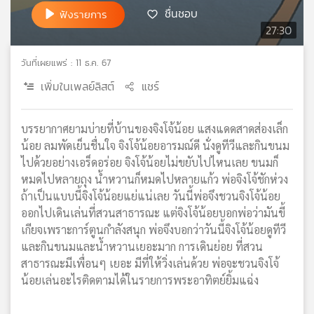
ชื่นชอบ
ฟังรายการ
เครือ
27:30
ข่าย
วิทยุ
ไทย
วันที่เผยแพร่ : 11 ธ.ค. 67
พี
เพิ่มในเพลย์ลิสต์
แชร์
บี
เอส
บรรยากาศยามบ่ายที่บ้านของจิงโจ้น้อย แสงแดดสาดส่องเล็ก
น้อย ลมพัดเย็นชื่นใจ จิงโจ้น้อยอารมณ์ดี นั่งดูทีวีและกินขนม
แผนที่
ไปด้วยอย่างเอร็ดอร่อย จิงโจ้น้อยไม่ขยับไปไหนเลย ขนมก็
วิทยุ
หมดไปหลายถุง น้ำหวานก็หมดไปหลายแก้ว พ่อจิงโจ้ชักห่วง
เครือ
ถ้าเป็นแบบนี้จิงโจ้น้อยแย่แน่เลย วันนี้พ่อจึงชวนจิงโจ้น้อย
ข่าย
ออกไปเดินเล่นที่สวนสาธารณะ แต่จิงโจ้น้อยบอกพ่อว่ามันขี้
เกียจเพราะการ์ตูนกำลังสนุก พ่อจึงบอกว่าวันนี้จิงโจ้น้อยดูทีวี
และกินขนมและน้ำหวานเยอะมาก การเดินย่อย ที่สวน
สาธารณะมีเพื่อนๆ เยอะ มีที่ให้วิ่งเล่นด้วย พ่อจะชวนจิงโจ้
น้อยเล่นอะไรติดตามได้ในรายการพระอาทิตย์ยิ้มแฉ่ง