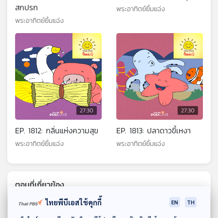
สกปรก
พระอาทิตย์ยิ้มแฉ่ง
พระอาทิตย์ยิ้มแฉ่ง
27:30
27:30
EP. 1812: กลิ่นแห่งความสุข
EP. 1813: ปลาดาวขี้เหงา
พระอาทิตย์ยิ้มแฉ่ง
พระอาทิตย์ยิ้มแฉ่ง
ตอนที่เกี่ยวข้อง
ไทยพีบีเอสใช้คุกกี้
EN
TH
ดาวน์โหลด Thai PBS Podcast Application