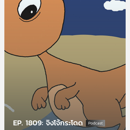
คุณ
เพลง
บทความ
ข่าว
และ
กิจกรรม
เกี่ยว
กับ
เรา
EP. 1809: จิงโจ้กระโดด