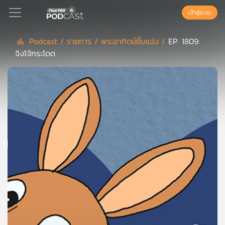
เข้าสู่ระบบ
Podcast /
รายการ /
พระอาทิตย์ยิ้มแฉ่ง /
EP. 1809:
จิงโจ้กระโดด
Podcast
เพล
ย์
ลิ
สต์
แนะนำ
เพล
ย์
ลิ
สต์
ของ