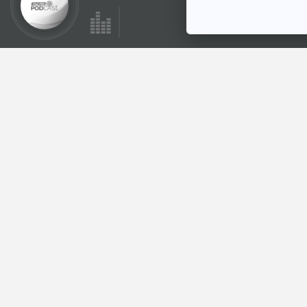
ตอนที่เกี่ยวข้อง
28:33
EP. 127: นิทาน
คุณครูฮารีจาก
ฟิลิปปินส์
หูยาวเล่าเรื่อง