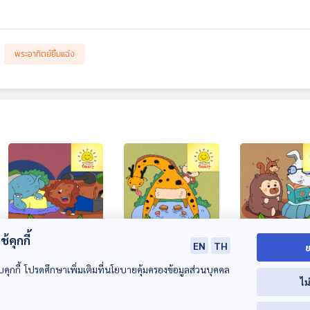
พระอาทิตย์ยิ้มแฉ่ง
28:33
28:33
2
้คุกกี้
EN
TH
ย
EP. 1901: สิงโตกล้า
EP. 1902: ยีราฟคอ
EP. 1903: บ้าน
กับช้างน้อย
ยาวกับลิงจ๋อเพื่อนซี้
แสนสุขของคุณ
บคุกกี้ โปรดศึกษาเพิ่มเติมที่นโยบายคุ้มครองข้อมูลส่วนบุคคล
ไม
กระต่าย
พระอาทิตย์ยิ้มแฉ่ง
พระอาทิตย์ยิ้มแฉ่ง
พระอาทิตย์ยิ้มแฉ่ง