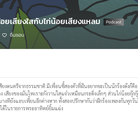
้อยเสียงใสกับไก่น้อยเสียงแหลม
ชื่นชอบ
ยงดนตรีจากธรรมชาติ มีเพื่อนซี้สองตัวที่ฝันอยากจะเป็นนักร้องดังก็คือ นกน้อ
พลง เสียงของมันไพเราะกังวานใสแจ๋วเหมือนกระดิ่งเล็กๆ ส่วนไก่น้อยกุ๊กกุ
ังแอบเพี้ยนอีกต่างหาก ทั้งสองปรึกษากันว่าฝึกร้องเพลงกันทุกวันใครเสี
ได้ในรายการพระอาทิตย์ยิ้มแฉ่ง