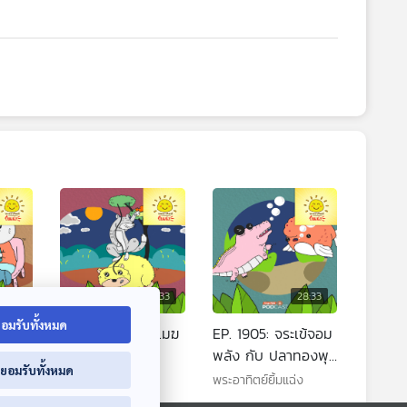
8:33
28:33
28:33
อมรับทั้งหมด
EP. 1904: หมีปุยเมฆ
EP. 1905: จระเข้จอม
ยาย
กับหมาป่าใจดี
พลัง กับ ปลาทองพุง
่ยอมรับทั้งหมด
กลม
พระอาทิตย์ยิ้มแฉ่ง
พระอาทิตย์ยิ้มแฉ่ง