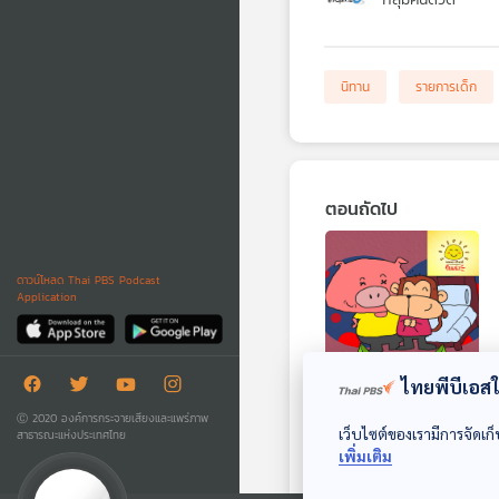
นิทาน
รายการเด็ก
ตอนถัดไป
ดาวน์โหลด Thai PBS Podcast
Application
28:33
ไทยพีบีเอสใช
EP. 1900: ลิงน้อย
Ⓒ 2020 องค์การกระจายเสียงและแพร่ภาพ
จอมซนกับหมูอ้วน
เว็บไซต์ของเรามีการจัดเก็
สาธารณะแห่งประเทศไทย
เพิ่มเติม
จอมเนี้ยบ
พระอาทิตย์ยิ้มแฉ่ง