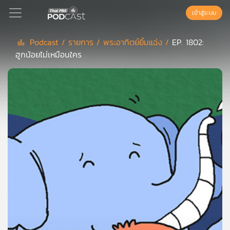
เข้าสู่ระบบ
Podcast /
รายการ /
พระอาทิตย์ยิ้มแฉ่ง /
EP. 1802:
ฮูกน้อยไม่เหมือนใคร
Podcast
เพล
ย์
ลิ
สต์
แนะนำ
เพล
ย์
ลิ
สต์
ของ