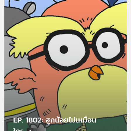
คุณ
เพลง
บทความ
ข่าว
และ
กิจกรรม
เกี่ยว
กับ
เรา
EP. 1802: ฮูกน้อยไม่เหมือน
ใคร