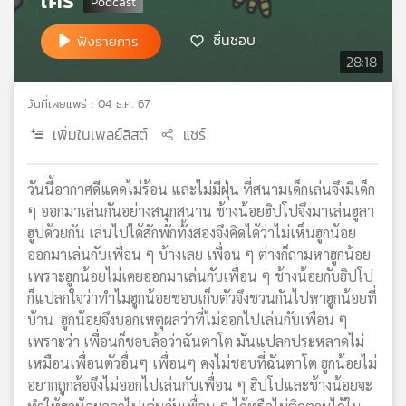
เครือ
ชื่นชอบ
ข่าย
ฟังรายการ
วิทยุ
28:18
ไทย
พี
วันที่เผยแพร่ : 04 ธ.ค. 67
บี
เพิ่มในเพลย์ลิสต์
แชร์
เอส
วันนี้อากาศดีแดดไม่ร้อน และไม่มีฝุ่น ที่สนามเด็กเล่นจึงมีเด็ก
แผนที่
ๆ ออกมาเล่นกันอย่างสนุกสนาน ช้างน้อยฮิปโปจึงมาเล่นฮูลา
วิทยุ
ฮูปด้วยกัน เล่นไปได้สักพักทั้งสองจึงคิดได้ว่าไม่เห็นฮูกน้อย
เครือ
ออกมาเล่นกับเพื่อน ๆ บ้างเลย เพื่อน ๆ ต่างก็ถามหาฮูกน้อย
ข่าย
เพราะฮูกน้อยไม่เคยออกมาเล่นกับเพื่อน ๆ ช้างน้อยกับฮิปโป
ก็แปลกใจว่าทำไมฮูกน้อยชอบเก็บตัวจึงชวนกันไปหาฮูกน้อยที่
บ้าน ฮูกน้อยจึงบอกเหตุผลว่าที่ไม่ออกไปเล่นกับเพื่อน ๆ
เพราะว่า เพื่อนก็ชอบล้อว่าฉันตาโต มันแปลกประหลาดไม่
เหมือนเพื่อนตัวอื่นๆ เพื่อนๆ คงไม่ชอบที่ฉันตาโต ฮูกน้อยไม่
อยากถูกล้อจึงไม่ออกไปเล่นกับเพื่อน ๆ ฮิปโปและช้างน้อยจะ