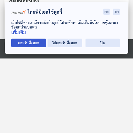
ตอนที่เกี่ยวข้อง
ไทยพีบีเอสใช้คุกกี้
EN
TH
ดาวน์โหลด Thai PBS Podcast Application
เว็บไซต์ของเรามีการจัดเก็บคุกกี้ โปรดศึกษาเพิ่มเติมที่นโยบายคุ้มครอง
ข้อมูลส่วนบุคคล
เพิ่มเติม
ยอมรับทั้งหมด
ไม่ยอมรับทั้งหมด
ปิด
Ⓒ 2020 องค์การกระจายเสียงและแพร่ภาพสาธารณะแห่งประเทศไทย
28:18
28:18
ดาวแห่งความดี
EP. 156: มุนิดา จิตติสุข
พงษ์ | รอบ 11.00 | วันเด็ก
สื่อเสียงนิทาน : นิทานเด็กเล็ก
2569
Podcaster ตัวน้อย