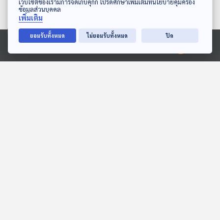
เว็บไซต์ของเรามีการจัดเก็บคุกกี้ โปรดศึกษาเพิ่มเติมที่นโยบายคุ้มครอง
ข้อมูลส่วนบุคคล
เพิ่มเติม
ยอมรับทั้งหมด
ไม่ยอมรับทั้งหมด
ปิด
27:34
27:34
Ⓒ 2020 องค์การกระจายเสียงและแพร่ภาพสาธารณะแห่งประเทศไทย
EP. 2067: ออกซิเจนบนโลก
EP. 2012: พยักหน้า...ภาษา
จะหมดไหมนะ
ลับกิ้งก่า
พระอาทิตย์ยิ้มแฉ่ง
พระอาทิตย์ยิ้มแฉ่ง
27:34
27:34
EP. 15: ล่องไพร เสือกึ่ง
EP. 229: บีเวอร์ สถาปนิกสี่
พุทธกาล
ขาผู้น่ารัก