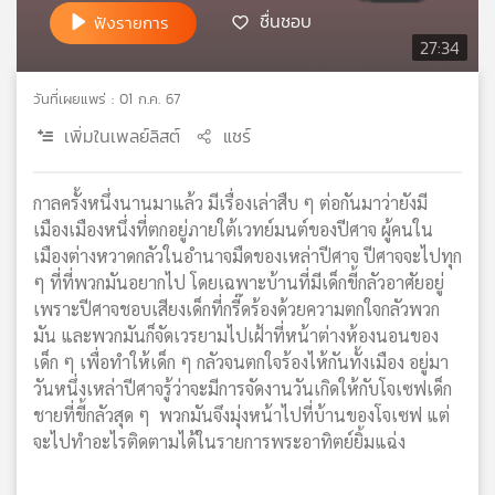
ชื่นชอบ
ฟังรายการ
เครือ
27:34
ข่าย
วิทยุ
ไทย
วันที่เผยแพร่ : 01 ก.ค. 67
พี
เพิ่มในเพลย์ลิสต์
แชร์
บี
เอส
กาลครั้งหนึ่งนานมาแล้ว มีเรื่องเล่าสืบ ๆ ต่อกันมาว่ายังมี
เมืองเมืองหนึ่งที่ตกอยู่ภายใต้เวทย์มนต์ของปีศาจ ผู้คนใน
แผนที่
เมืองต่างหวาดกลัวในอำนาจมืดของเหล่าปีศาจ ปีศาจจะไปทุก
วิทยุ
ๆ ที่ที่พวกมันอยากไป โดยเฉพาะบ้านที่มีเด็กขี้กลัวอาศัยอยู่
เครือ
เพราะปีศาจชอบเสียงเด็กที่กรี๊ดร้องด้วยความตกใจกลัวพวก
ข่าย
มัน และพวกมันก็จัดเวรยามไปเฝ้าที่หน้าต่างห้องนอนของ
เด็ก ๆ เพื่อทำให้เด็ก ๆ กลัวจนตกใจร้องไห้กันทั้งเมือง อยู่มา
วันหนึ่งเหล่าปีศาจรู้ว่าจะมีการจัดงานวันเกิดให้กับโจเซฟเด็ก
ชายที่ขี้กลัวสุด ๆ พวกมันจึงมุ่งหน้าไปที่บ้านของโจเซฟ แต่
จะไปทำอะไรติดตามได้ในรายการพระอาทิตย์ยิ้มแฉ่ง