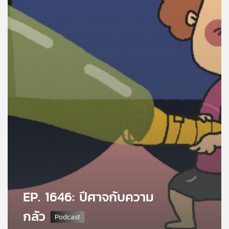
คุณ
เพลง
บทความ
ข่าว
และ
กิจกรรม
เกี่ยว
กับ
EP. 1646: ปีศาจกับความ
เรา
กลัว