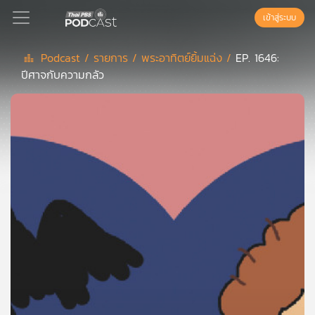
เข้าสู่ระบบ
Podcast /
รายการ /
พระอาทิตย์ยิ้มแฉ่ง /
EP. 1646:
ปีศาจกับความกลัว
Podcast
เพล
ย์
ลิ
สต์
แนะนำ
เพล
ย์
ลิ
สต์
ของ