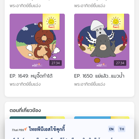
พระอาทิตย์ยิ้มแฉ่ง
พระอาทิตย์ยิ้มแฉ่ง
27:34
27:34
EP. 1649: หนูจี๊ดทำได้
EP. 1650: แย่แล้ว...แมวน้ำ
พระอาทิตย์ยิ้มแฉ่ง
พระอาทิตย์ยิ้มแฉ่ง
ตอนที่เกี่ยวข้อง
ไทยพีบีเอสใช้คุกกี้
EN
TH
ดาวน์โหลด Thai PBS Podcast Application